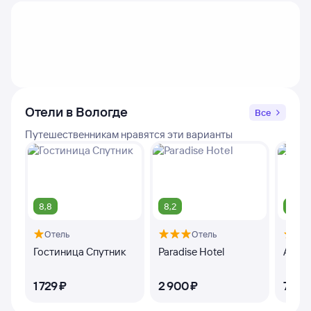
Отели в Вологде
Все
Путешественникам нравятся эти варианты
8,8
8,2
8,8
Отель
Отель
Гостиница Спутник
Paradise Hotel
Ария 
1 ⁠729 ⁠₽
2 ⁠900 ⁠₽
7 ⁠100