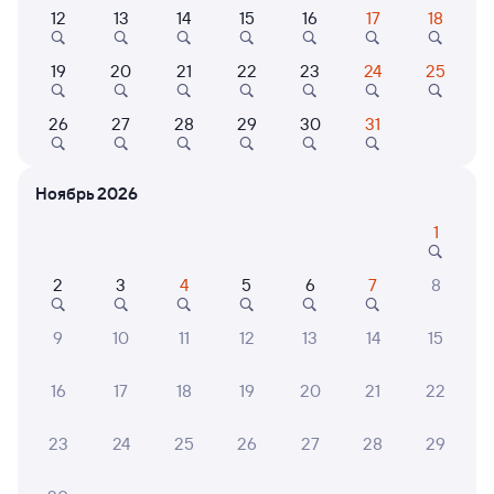
12
13
14
15
16
17
18
474С
Проходящий
7,5
19
20
21
22
23
24
25
19 ч 37 м в пути
15:27
11:04
26
27
28
29
30
31
Лиски
Рославль-1
из Симферополя
Рославль
в Смоленск Центральный
Ноябрь 2026
Дни следования
ближайшие: 13, 25 сентября
Маршрут
1
Плацкарт
Купе
от
3 ⁠293 ⁠₽
от
6 ⁠171 ⁠₽
2
3
4
5
6
7
8
Выберите дату
9
10
11
12
13
14
15
Самый быстрый
16
17
18
19
20
21
22
360С
Проходящий
8,3
17 ч 8 м в пути
23
24
25
26
27
28
29
20:26
13:34