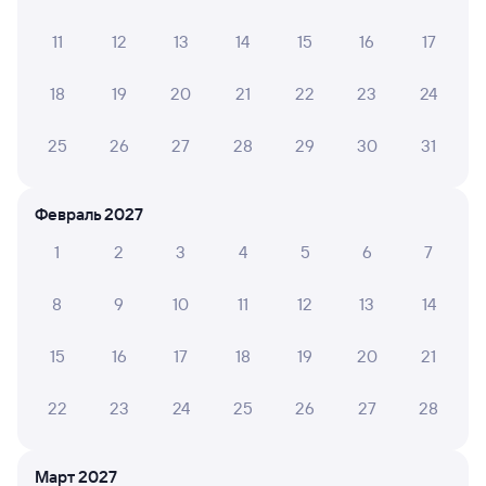
11
12
13
14
15
16
17
8,8
10
10
18
19
20
21
22
23
24
Отель
Квартира
Кварт
25
26
27
28
29
30
31
Фабрика
Апартаменты на
Квар
улице
Крас
Красноармейская
13А
3 ⁠800 ⁠₽
2 ⁠640 ⁠₽
2 ⁠608
13А
Февраль 2027
1
2
3
4
5
6
7
Отзывы пассажиров Туту о поездах
по этому направлению
8
9
10
11
12
13
14
Мы отображаем актуальные отзывы и не удаляем
15
16
17
18
19
20
21
отрицательные мнения
22
23
24
25
26
27
28
Ирина Б.
10
04 августа 2026 • Поезд 360С
Март 2027
Проводники внимательные, проводили важную