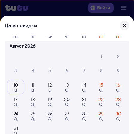
Войти
Дата поездки
Выберите день, чтобы найти
ж/д
билеты Лиски — Рославль-1
ПН
ВТ
СР
ЧТ
ПТ
СБ
ВС
Август 2026
Откуда
1
2
Куда
3
4
5
6
7
8
9
Когда
10
11
12
13
14
15
16
Кто едет
17
18
19
20
21
22
23
Найти поезда
24
25
26
27
28
29
30
31