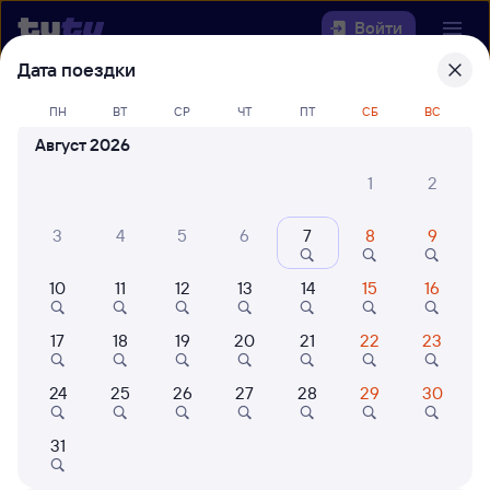
Войти
Дата поездки
Выберите день, чтобы найти
ж/д
ПН
ВТ
СР
ЧТ
ПТ
СБ
ВС
билеты Лена — Крымская
Август 2026
Откуда
1
2
Куда
3
4
5
6
7
8
9
Когда
10
11
12
13
14
15
16
Кто едет
17
18
19
20
21
22
23
24
25
26
27
28
29
30
Найти поезда
31