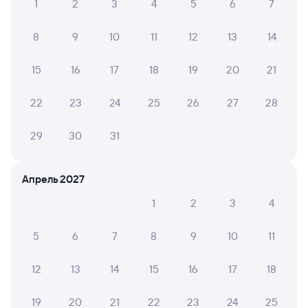
Другие авиарейсы из Усть-Кута
1
2
3
4
5
6
7
Купить билеты на поезд в Крымск
8
9
10
11
12
13
14
Вокзал Лена
15
16
17
18
19
20
21
22
23
24
25
26
27
28
29
30
31
Апрель 2027
1
2
3
4
5
6
7
8
9
10
11
12
13
14
15
16
17
18
19
20
21
22
23
24
25