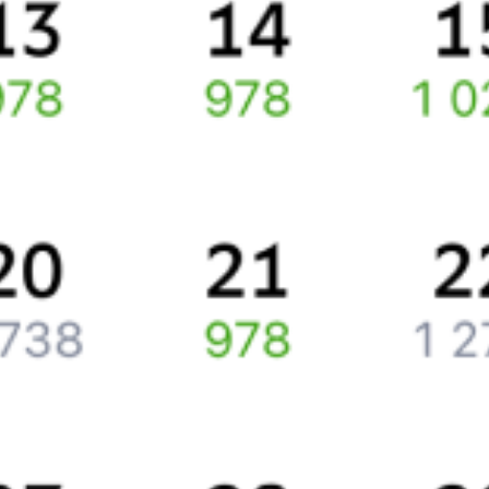
Спешите заказать и купить железнодорожный билет по
маршруту
Санкт-Петербург
–
Рыжики (11 км)
через интернет
прямо сейчас.
Путешественникам
Справочная
Путеводитель по странам
Бонусная программа
Подарочные сертификаты
Компания
История Туту.ру
Вакансии
Обратная связь
Контактная информация