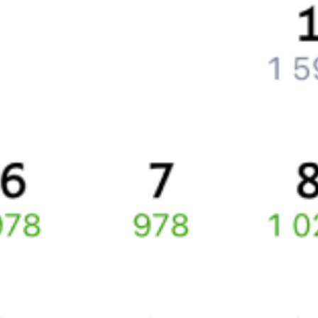
Что делать, если оплата не проходит?
Билеты РЖД
Вы можете заказать электронный жд билет и
железнодорожный билет на бланке РЖД.
Если вас интересует цена билета на поезд от
Санкт-Петербурга
до
Рыжиков (11 км)
, то укажите дату поездки. При этом
вы увидите стоимость билетов во всех доступных вагонах
(плацкарт, купе и др.) и сможете купить жд билеты
Санкт-
Петербург
–
Рыжики (11 км)
онлайн.
Инструкция по приобретению билетов
Способы оплаты
Правила работы сервиса
Про расписание Санкт-Петербург Ладож. — Рыжики (11
км)
По выбранному направлению курсирует 0 поездов.
Ищете как добраться из
Санкт-Петербурга
до
Рыжиков (11 км)
или как доехать на поезде?