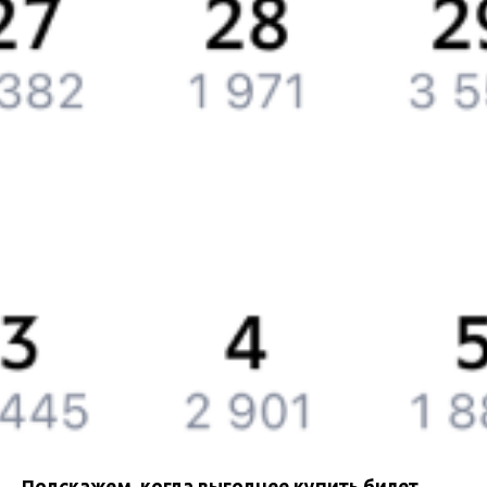
Партнерам
Реклама на Туту.ру
Партнерская программа
Загрузите в
App Store
Загрузите в
Google Play
Загрузите в
AppGallery
Загрузите в
RuStore
Политика обработки персональных данных
Правовая
информация