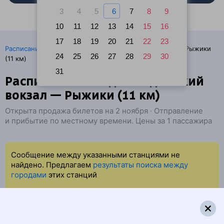
3
4
5
6
7
8
9
10
11
12
13
14
15
16
17
18
19
20
21
22
23
·
Расписание поездов
Ж/д билеты Санкт-Петербург → Рыжики
24
25
26
27
28
29
30
(11 км)
31
Расписание поездов Ладожский
вокзал — Рыжики (11 км)
Открыта продажа билетов на 2 ноября · Отправление
и прибытие по местному времени. Цены за 1 пассажира
Сообщение между указанными станциями не
найдено. Предлагаем
результаты поиска между
городами
этих станций
Скидка 20% на жильё в Анталье