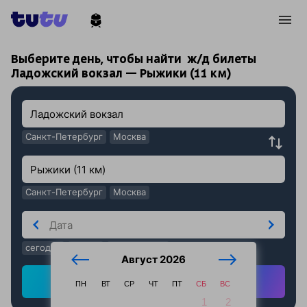
!
!
Выберите день, чтобы найти
ж/д билеты
Ладожский вокзал — Рыжики (11 км)
Санкт-Петербург
Москва
Санкт-Петербург
Москва
сегодня
завтра
послезавтра
Август 2026
Найти ж/д билеты
ПН
ВТ
СР
ЧТ
ПТ
СБ
ВС
1
2