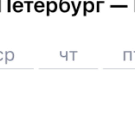
Онлайн-покупка за 4 минуты
Онлайн-возврат билетов без очереди в кассу
Выбор любимых мест на схемах вагонов
Подробные ответы на вопросы о поездке или покупке
СМС-сопровождение до посадки в поезд
Оформление без регистрации на сайте
Частые вопросы
Что нужно, чтобы сесть в поезд?
Как поменять билет на другую дату или на другой поезд?
Как вернуть билет?
Что делать, если ошибся при вводе данных пассажира?
Как перевезти животное в поезде?
Как получить отчетные документы для бухгалтерии?