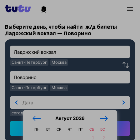
!
!
Выберите день, чтобы найти
ж/д билеты
Ладожский вокзал — Поворино
Санкт-Петербург
Москва
Санкт-Петербург
Москва
сегодня
завтра
послезавтра
Август 2026
Найти ж/д билеты
ПН
ВТ
СР
ЧТ
ПТ
СБ
ВС
1
2