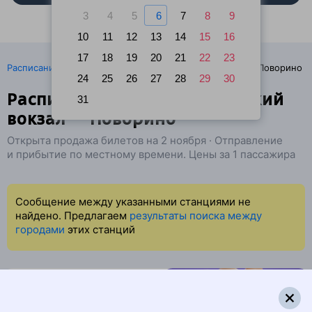
3
4
5
6
7
8
9
10
11
12
13
14
15
16
17
18
19
20
21
22
23
·
Расписание поездов
Ж/д билеты Санкт-Петербург → Поворино
24
25
26
27
28
29
30
Расписание поездов Ладожский
31
вокзал — Поворино
Открыта продажа билетов на 2 ноября · Отправление
и прибытие по местному времени. Цены за 1 пассажира
Сообщение между указанными станциями не
найдено. Предлагаем
результаты поиска между
городами
этих станций
Найдём билет на поезд за вас
Даже если сейчас нет мест