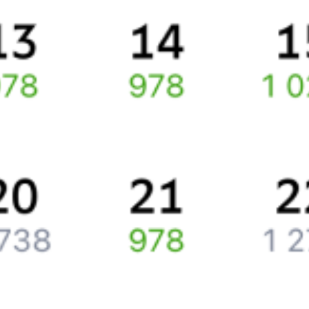
Ищете как добраться из
Санкт-Петербурга
до
Поворино
или как
доехать на поезде?
Наш сервис позволяет заказать и купить железнодорожный
билет
Санкт-Петербург
–
Поворино
через интернет прямо
сейчас.
Путешественникам
Справочная
Путеводитель по странам
Бонусная программа
Подарочные сертификаты
Компания
История Туту.ру
Вакансии
Обратная связь