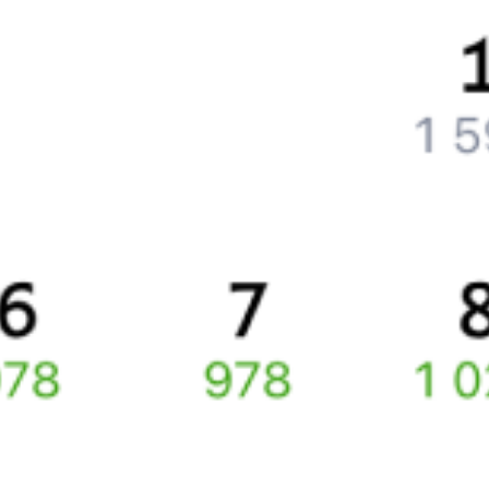
Как перевезти животное в поезде?
Как получить отчетные документы для бухгалтерии?
Что делать, если оплата не проходит?
Билеты РЖД
Вы можете заказать электронный жд билет и
железнодорожный билет на бланке РЖД.
Если вас интересует цена билета на поезд от
Санкт-Петербурга
до
Поворино
, то укажите дату поездки. При этом вы увидите
стоимость билетов во всех доступных вагонах (плацкарт, купе
и др.) и сможете купить жд билеты
Санкт-Петербург
–
Поворино
онлайн.
Инструкция по приобретению билетов
Способы оплаты
Правила работы сервиса
Про расписание Санкт-Петербург Ладож. — Поворино
По выбранному направлению курсирует 0 поездов.