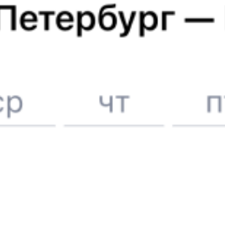
6 причин купить ж/д билеты именно здесь
Онлайн-покупка за 4 минуты
Онлайн-возврат билетов без очереди в кассу
Выбор любимых мест на схемах вагонов
Подробные ответы на вопросы о поездке или покупке
СМС-сопровождение до посадки в поезд
Оформление без регистрации на сайте
Частые вопросы
Что нужно, чтобы сесть в поезд?
Как поменять билет на другую дату или на другой поезд?
Как вернуть билет?
Что делать, если ошибся при вводе данных пассажира?