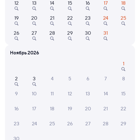
12
13
14
15
16
17
18
Выберите дату
19
20
21
22
23
24
25
Найдём билет на поезд за вас
Даже если сейчас нет мест
26
27
28
29
30
31
Искать билеты
Ноябрь 2026
Отзывы пассажиров Туту о поездах
1
по этому направлению
2
3
4
5
6
7
8
Мы отображаем актуальные отзывы и не удаляем
отрицательные мнения
9
10
11
12
13
14
15
ИРИНА Р.
16
17
18
19
20
21
22
2
31 июля 2026 • Поезд 310А
23
24
25
26
27
28
29
Поезд сломался,приехали с задержкой в три часа,
очень жарко( как в бане). Надолго запомним такую
поездку.В общем мы недовольны,если можно бы
30