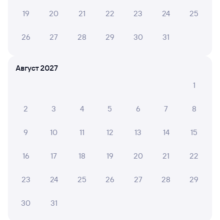
19
20
21
22
23
24
25
Купить билеты на поезд до Мги
26
27
28
29
30
31
Расписание автобусов Санкт-Петербург —
Мга
Вокзал Санкт-Петербург Ладож.
Август 2027
1
2
3
4
5
6
7
8
9
10
11
12
13
14
15
16
17
18
19
20
21
22
23
24
25
26
27
28
29
30
31