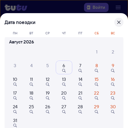
Войти
Дата поездки
Выберите день, чтобы найти
ж/д
билеты Санкт-Петербург Ладож. —
ПН
ВТ
СР
ЧТ
ПТ
СБ
ВС
Мга
Август 2026
1
2
22 года работаем для вас
42 млн путешествуют с на
Откуда
3
4
5
6
7
8
9
Куда
10
11
12
13
14
15
16
Когда
17
18
19
20
21
22
23
Кто едет
24
25
26
27
28
29
30
31
Найти поезда