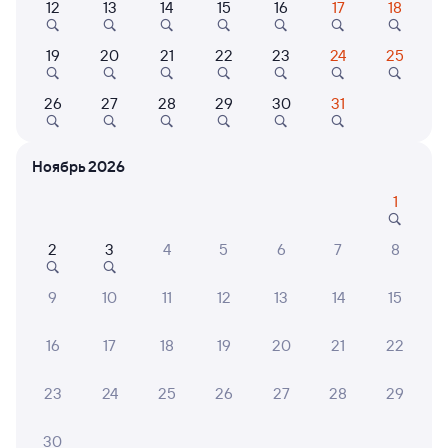
12
13
14
15
16
17
18
Выберите дату
19
20
21
22
23
24
25
26
27
28
29
30
31
Найдём билет на поезд за вас
Даже если сейчас нет мест
Ноябрь 2026
Искать билеты
1
Отзывы пассажиров Туту о поездах
по этому направлению
2
3
4
5
6
7
8
Мы отображаем актуальные отзывы и не удаляем
9
10
11
12
13
14
15
отрицательные мнения
16
17
18
19
20
21
22
КСЕНИЯ О.
10
01 августа 2026 • Поезд 160В
23
24
25
26
27
28
29
Хороший поезд. Чистый, удобный.
30