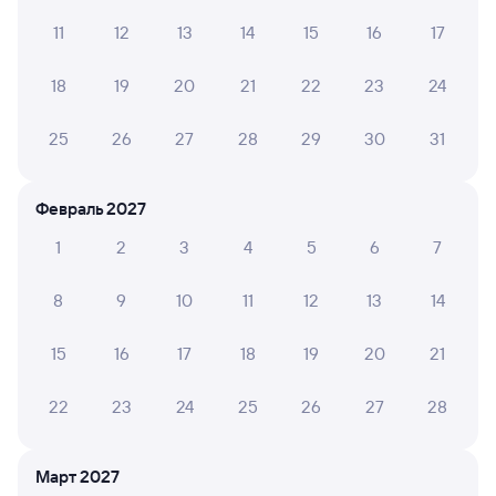
Читать полностью
11
12
13
14
15
16
17
18
19
20
21
22
23
24
ВЕРА Д.
10
11 июля 2026 • Поезд 160В
25
26
27
28
29
30
31
Для пассажиров верхних полок улучшены условия:
сделан столик в пространстве между верхними
полками. Теперь никто никого не стесняет.
Февраль 2027
1
2
3
4
5
6
7
8
9
10
11
12
13
14
6 причин купить ж/д билеты
Онлайн-покупка за 4 минуты
15
16
17
18
19
20
21
Онлайн-возврат билетов без очереди в кассу
22
23
24
25
26
27
28
Выбор любимых мест на схемах вагонов
Март 2027
Подробные ответы на вопросы о поездке или