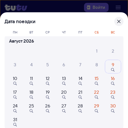
Войти
Дата поездки
Выберите день, чтобы найти
ж/д
ПН
ВТ
СР
ЧТ
ПТ
СБ
ВС
билеты Санкт-Петербург Ладож. —
Август 2026
Ираёль
1
2
Откуда
3
4
5
6
7
8
9
Куда
10
11
12
13
14
15
16
Когда
17
18
19
20
21
22
23
Кто едет
24
25
26
27
28
29
30
Найти поезда
31