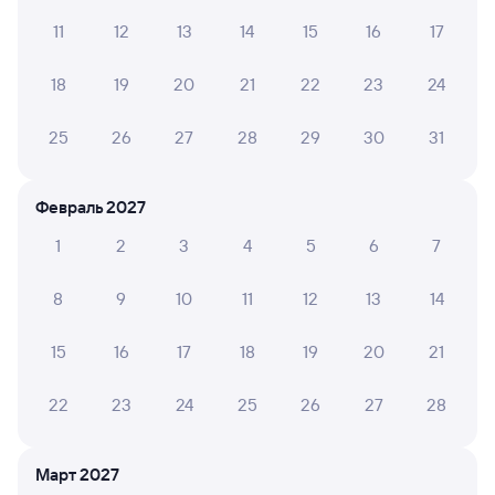
померзнуть на перроне
11
12
13
14
15
16
17
18
19
20
21
22
23
24
6 причин купить ж/д билеты
25
26
27
28
29
30
31
Онлайн-покупка за 4 минуты
Онлайн-возврат билетов без очереди в кассу
Февраль 2027
Выбор любимых мест на схемах вагонов
1
2
3
4
5
6
7
Подробные ответы на вопросы о поездке или
8
9
10
11
12
13
14
покупке
15
16
17
18
19
20
21
СМС-сопровождение до посадки в поезд
Оформление без регистрации на сайте
22
23
24
25
26
27
28
Частые вопросы
Март 2027