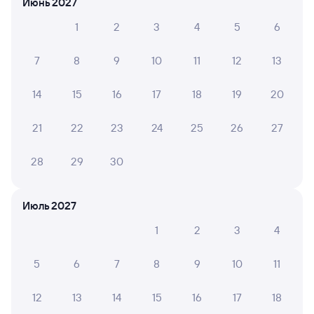
Июнь 2027
Инструкция по приобретению билетов
1
2
3
4
5
6
Способы оплаты
Правила работы сервиса
А ещё здесь можно найти
7
8
9
10
11
12
13
Обратные билеты из Санкт-Петербурга
Ладож. в Ираёль
14
15
16
17
18
19
20
Отели
21
22
23
24
25
26
27
Другие авиарейсы из Санкт-Петербурга
28
29
30
Железнодорожные билеты в Ираёль
Июль 2027
Вокзал Санкт-Петербург Ладож.
1
2
3
4
5
6
7
8
9
10
11
12
13
14
15
16
17
18