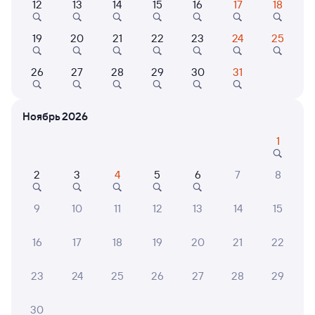
12
13
14
15
16
17
18
19
20
21
22
23
24
25
Найдём билет на поезд за вас
Даже если сейчас нет мест
26
27
28
29
30
31
Искать билеты
Ноябрь 2026
Отзывы пассажиров Туту о поездах
по этому направлению
1
Мы отображаем актуальные отзывы и не удаляем
2
3
4
5
6
7
8
отрицательные мнения
9
10
11
12
13
14
15
Ольга С.
10
26 июля 2026 • Поезд 094Я
16
17
18
19
20
21
22
Поездка прошла отлично, очень вежливые и
внимательные проводники , в вагоне было очень
23
24
25
26
27
28
29
жарко, начальник поезда неоднократно предлагала
пройти в другой вагон, где было прохладнее . В общем
30