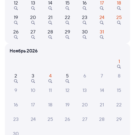
12
13
14
15
16
17
18
Найдём билет на поезд за вас
Даже если сейчас нет мест
19
20
21
22
23
24
25
Искать билеты
26
27
28
29
30
31
Отели в Вологде
Все
Ноябрь 2026
Путешественникам нравятся эти варианты
1
2
3
4
5
6
7
8
8,2
8,8
7,8
9
10
11
12
13
14
15
Отель
Отель
16
17
18
19
20
21
22
Paradise Hotel
Гостиница Спутник
Спас
23
24
25
26
27
28
29
Кешб
2 ⁠884 ⁠₽
1 ⁠729 ⁠₽
2 ⁠900
30