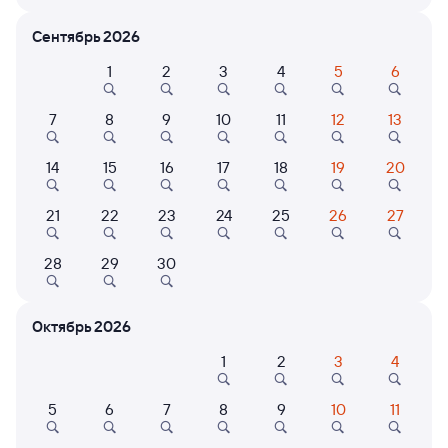
Расписание поездов Кыштым — Вологда-1
Сентябрь 2026
Расписание поездов Вологда-1 — Кыштым
1
2
3
4
5
6
Открыта продажа билетов на 6 ноября. Отправление и прибытие
по местному времени. Цены за 1 пассажира
7
8
9
10
11
12
13
149У
Проходящий
7,3
14
15
16
17
18
19
20
1 д 5 ч 27 м в пути
19:44
23:11
21
22
23
24
25
26
27
Кыштым
Вологда-1
из Челябинска
Вологда
28
29
30
в Санкт-Петербург Ладож.
Дни следования
ближайшие: 10, 12, 14 августа
Маршрут
Октябрь 2026
Плацкарт
Купе
1
2
3
4
от
4 ⁠792 ⁠₽
от
5 ⁠021 ⁠₽
Выберите дату
5
6
7
8
9
10
11