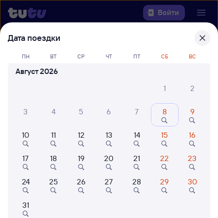
Войти
Дата поездки
Выберите день, чтобы найти
ж/д
ПН
ВТ
СР
ЧТ
ПТ
СБ
ВС
билеты Кыштым — Вологда-1
Август 2026
Откуда
1
2
Куда
3
4
5
6
7
8
9
Когда
10
11
12
13
14
15
16
Кто едет
17
18
19
20
21
22
23
24
25
26
27
28
29
30
Найти поезда
31