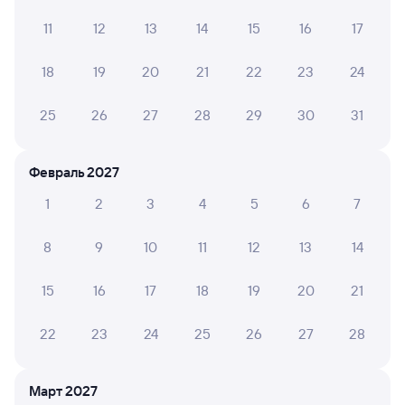
открываются,просто издевательство над людьми
11
12
13
14
15
16
17
ЕЛЕНА К.
18
19
20
21
22
23
24
10
27 июля 2026 • Поезд 149У
25
26
27
28
29
30
31
Отличный чистый вагон N5, приветливые проводники.
Февраль 2027
АЛЬБИНА А.
8
25 июля 2026 • Поезд 149У
1
2
3
4
5
6
7
Ехали в 15 вагоне. Нет кондиционера, розетки только
8
9
10
11
12
13
14
под столом, у боковых нет розеток. Жара
невыносимая. Поездка была 25.07.26.
15
16
17
18
19
20
21
АЛЕКСАНДР К.
22
23
24
25
26
27
28
10
13 июля 2026 • Поезд 149У
Всё понравилось, были с детьми)
Март 2027