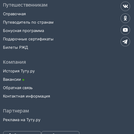
Путешественникам
Также можно воспользоваться услугой заказа электронного ж/д
билета.
Справочная
Путеводитель по странам
Бонусная программа
Подарочные сертификаты
Билеты РЖД
Компания
История Туту.ру
Вакансии
Обратная связь
Контактная информация
Партнерам
Реклама на Туту.ру