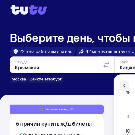
Выберите день, чтобы
22 года работаем для вас
42 млн путешествуют с
Откуда
Куда
Москва
Санкт-Петербург
Санкт-Пе
ПН
Распи
3
6 причин купить ж/д билеты
10