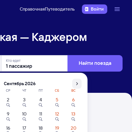
Справочная
Путеводитель
Войти
кая — Каджером
Кто едет
Найти поезда
Сентябрь 2026
СР
ЧТ
ПТ
СБ
ВС
2
3
4
5
6
9
10
11
12
13
16
17
18
19
20