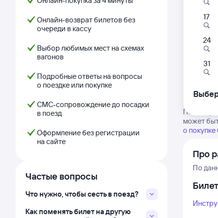
Онлайн-покупка за 4 минуты
17
Онлайн-возврат билетов без
очереди в кассу
24
Выбор любимых мест на схемах
вагонов
31
Подробные ответы на вопросы
о поездке или покупке
Выбер
СМС-сопровождение до посадки
Посмотрит
в поезд
может быт
о покупке
Оформление без регистрации
на сайте
Про 
По дан
Частые вопросы
Биле
Что нужно, чтобы сесть в поезд?
Инстру
Как поменять билет на другую