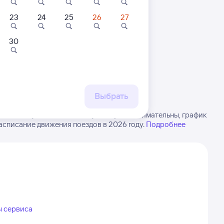
23
24
25
26
27
30
 маршруту
бытия, либо посмотрите
рт
Выбрать
 РЖД из Крымской в Каджером. Будьте внимательны, график
асписание движения поездов в 2026 году.
Подробнее
ы сервиса