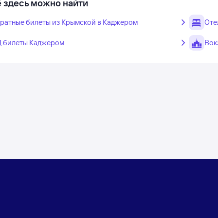
 здесь можно найти
ратные билеты из Крымской в Каджером
Оте
 билеты Каджером
Вок