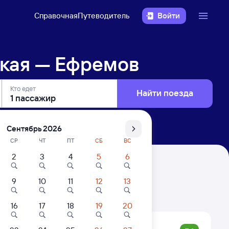
Справочная
Путеводитель
Войти
кая — Ефремов
Кто едет
Найти поезда
Сентябрь 2026
СР
ЧТ
ПТ
СБ
ВС
2
3
4
5
6
9
10
11
12
13
. Цены за 1 пассажира
16
17
18
19
20