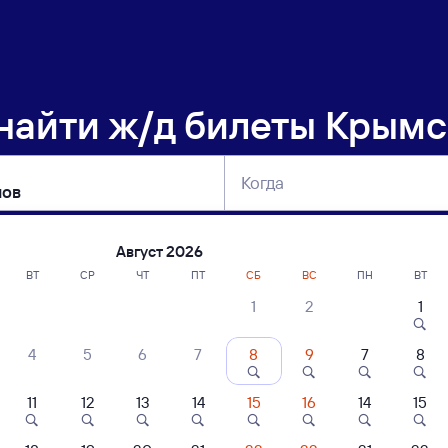
 найти
ж/д билеты Крымс
Когда
тербург
Москва
Сегодня
Завтра
Август 2026
ВТ
СР
ЧТ
ПТ
СБ
ВС
ПН
ВТ
1
2
1
сание поездов Крымская — Ефремов
4
5
6
7
8
9
7
8
ание поездов Ефремов — Крымская
дажа билетов на 5 ноября. Отправление и прибытие по местному времени
11
12
13
14
15
16
14
15
 быстрый