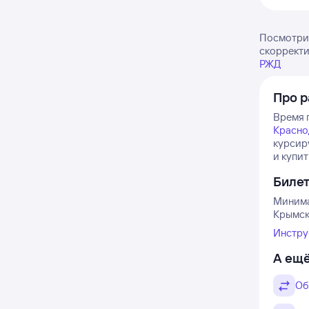
Посмотрит
скорректи
РЖД
Про 
Время п
Красно
курсиру
и купит
Биле
Минима
Крымска
Инстру
А ещё
Об