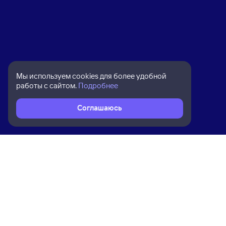
Мы используем cookies для более удобной
работы с сайтом.
Подробнее
Соглашаюсь
Расписание поездов
Ж/д билеты Крымская → Ефремов
Ком
Приложение Туту