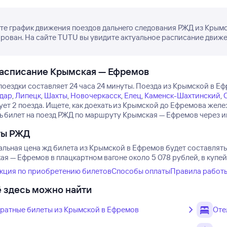
е график движения поездов дальнего следования РЖД из Крымск
рован. На сайте TUTU вы увидите актуальное расписание движен
расписание Крымская — Ефремов
оездки составляет 24 часа 24 минуты.
Поезда из Крымской в Еф
дар
,
Липецк
,
Шахты
,
Новочеркасск
,
Елец
,
Каменск-Шахтинский
,
ет 2 поезда.
Ищете, как доехать из Крымской до Ефремова жел
ь билет на поезд РЖД по маршруту Крымская — Ефремов через ин
ты РЖД
льная цена жд билета из Крымской в Ефремов будет составлять 
я — Ефремов в плацкартном вагоне около 5 078 рублей, в купей
кция по приобретению билетов
Способы оплаты
Правила работ
 здесь можно найти
ратные билеты из Крымской в Ефремов
Оте