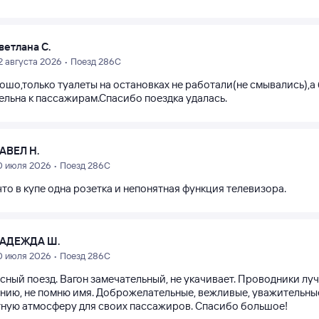
ветлана С.
2 августа 2026 • Поезд 286С
ошо,только туалеты на остановках не работали(не смывались),
ельна к пассажирам.Спасибо поездка удалась.
АВЕЛ Н.
0 июля 2026 • Поезд 286С
то в купе одна розетка и непонятная функция телевизора.
АДЕЖДА Ш.
0 июля 2026 • Поезд 286С
ный поезд. Вагон замечательный, не укачивает. Проводники лучши
нию, не помню имя. Доброжелательные, вежливые, уважительные
тную атмосферу для своих пассажиров. Спасибо большое!