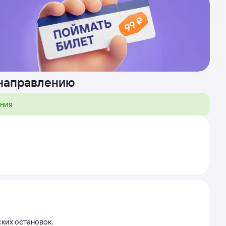
 направлению
ения
ских остановок.