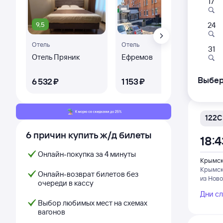
17
286
15:
9,5
9,
24
Отель
Отель
Крымск
31
Крымс
Отель Пряник
Ефремов
Оте
из Нов
Дни с
Выбер
6 ⁠532 ⁠₽
1 ⁠153 ⁠₽
5 ⁠3
122С
6 причин купить ж/д билеты
18:4
Онлайн-покупка за 4 минуты
Крымск
Крымс
Онлайн-возврат билетов без
из Нов
очереди в кассу
Дни с
Выбор любимых мест на схемах
вагонов