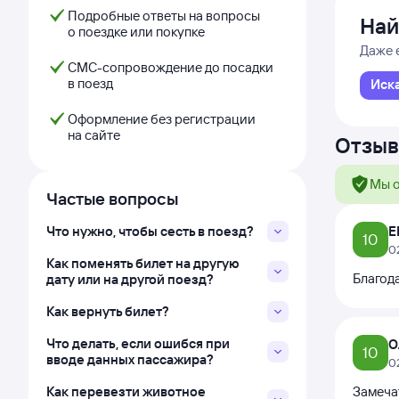
Подробные ответы на вопросы
Най
о поездке или покупке
Даже 
СМС-сопровождение до посадки
в поезд
Иск
Оформление без регистрации
на сайте
Отзыв
Мы о
Частые вопросы
Что нужно, чтобы сесть в поезд?
Е
10
0
Как поменять билет на другую
Благод
дату или на другой поезд?
Как вернуть билет?
Что делать, если ошибся при
О
10
вводе данных пассажира?
0
Как перевезти животное
Замеча