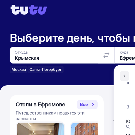
Выберите день, чтобы
Откуда
Куда
Москва
Санкт-Петербург
Санкт-Пе
ПН
Распи
Отели в Ефремове
Все
3
Путешественникам нравятся эти
Распис
варианты
Открыта про
10
Самый