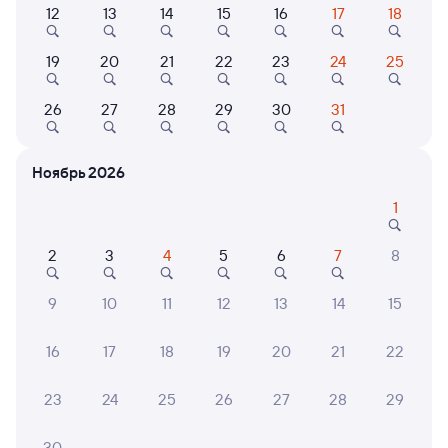
12
13
14
15
16
17
18
Найдём билет на поезд за вас
19
20
21
22
23
24
25
Даже если сейчас нет мест
26
27
28
29
30
31
Искать билеты
Ноябрь 2026
Отели в Санкт-Петербурге
Все
1
Путешественникам нравятся эти варианты
2
3
4
5
6
7
8
9
10
11
12
13
14
15
8,3
9,2
8,5
16
17
18
19
20
21
22
Отель
Отель
Вало Нетворк
УНО апарт-отель
Отель
23
24
25
26
27
28
29
Пете
4 ⁠165 ⁠₽
5 ⁠525 ⁠₽
17 ⁠85
30