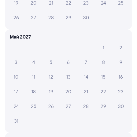
19
20
21
22
23
24
25
Выбор любимых мест на схемах вагонов
26
27
28
29
30
Подробные ответы на вопросы о поездке или
покупке
СМС-сопровождение до посадки в поезд
Май 2027
1
2
Оформление без регистрации на сайте
3
4
5
6
7
8
9
Частые вопросы
10
11
12
13
14
15
16
Что нужно, чтобы сесть в поезд?
17
18
19
20
21
22
23
Как поменять билет на другую дату или
на другой поезд?
24
25
26
27
28
29
30
Как вернуть билет?
Что делать, если ошибся при вводе данных
31
пассажира?
Как перевезти животное в поезде?