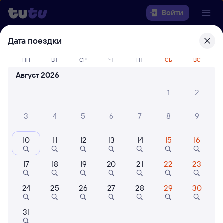
Войти
Дата поездки
Выберите день, чтобы найти
ж/д
билеты Красный Кут — Санкт-
ПН
ВТ
СР
ЧТ
ПТ
СБ
ВС
Петербург-Главн.
Август 2026
1
2
Откуда
3
4
5
6
7
8
9
Куда
10
11
12
13
14
15
16
Когда
17
18
19
20
21
22
23
Кто едет
24
25
26
27
28
29
30
Найти поезда
31