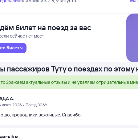
ледования
ближайшие: 7, 8, 9 августа
Ма
дём билет на поезд за вас
если сейчас нет мест
ать билеты
ы пассажиров Туту о поездах по этому
тображаем актуальные отзывы и не удаляем отрицательные мн
АДА А.
6 июля 2026 • Поезд 306У
рошо, проводники вежливые. Спасибо.
ЕРГЕЙ В.