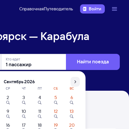
Справочная
Путеводитель
Войти
оярск — Карабула
Кто едет
Найти поезда
Сентябрь 2026
СР
ЧТ
ПТ
СБ
ВС
2
3
4
5
6
9
10
11
12
13
. Цены за 1 пассажира
16
17
18
19
20