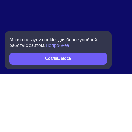
Мы используем cookies для более удобной
работы с сайтом.
Подробнее
Соглашаюсь
Расписание поездов
Ж/д билеты Красноярск → Карабул
Ком
Приложение Туту
О на