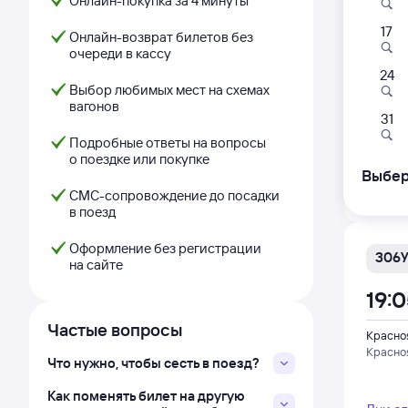
Онлайн-покупка за 4 минуты
17
308
Онлайн-возврат билетов без
очереди в кассу
15:2
24
Выбор любимых мест на схемах
вагонов
Красно
31
Красно
Подробные ответы на вопросы
о поездке или покупке
Выбер
Дни с
СМС-сопровождение до посадки
в поезд
Оформление без регистрации
306
на сайте
19:
Частые вопросы
Красно
Красно
Что нужно, чтобы сесть в поезд?
Как поменять билет на другую