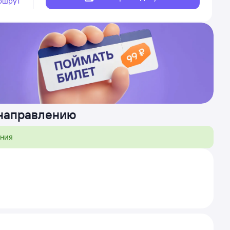
ршрут
 направлению
ения