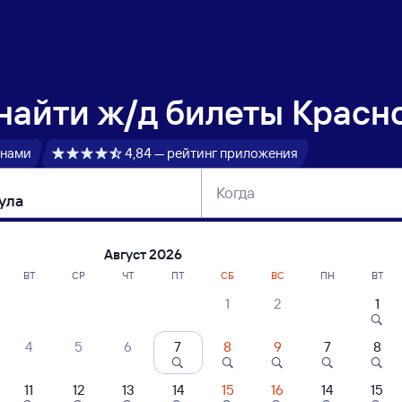
 найти
ж/д билеты Красн
 нами
4,84 — рейтинг приложения
Когда
тербург
Москва
Сегодня
Завтра
Август 2026
ВТ
СР
ЧТ
ПТ
СБ
ВС
ПН
ВТ
1
2
1
сание поездов Красноярск — Карабула
4
5
6
7
8
9
7
8
ние поездов Карабула — Красноярск
дажа билетов на 4 ноября. Отправление и прибытие по местному времени
11
12
13
14
15
16
14
15
 быстрый