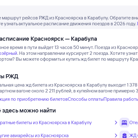
 маршрут рейсов РЖД из Красноярска в Карабулу. Обратите вн
е узнать актуальное расписание движения поездов в 2026 году.
асписание Красноярск — Карабула
ое время в пути выйдет 13 часов 50 минут.
Поезда из Краснояр
озёрный
.
На этом направлении курсирует 2 поезда.
Хотите узнат
ортом? Вы можете оформить и купить жд билет по маршруту Крас
ты РЖД
льная цена жд билета из Красноярска в Карабулу выходит 1 378
артном вагоне около 2 211 рублей, в купейном вагоне примерно 
кция по приобретению билетов
Способы оплаты
Правила работ
 здесь можно найти
ратные билеты из Красноярска в Карабулу
Оте
угие авиарейсы из Красноярска
ЖД 