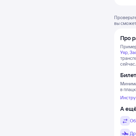
Проверьте
вы сможет
Про р
Примерн
Уяр
,
За
трансп
сейчас.
Биле
Минима
в плацк
Инстру
А ещё
Об
Др