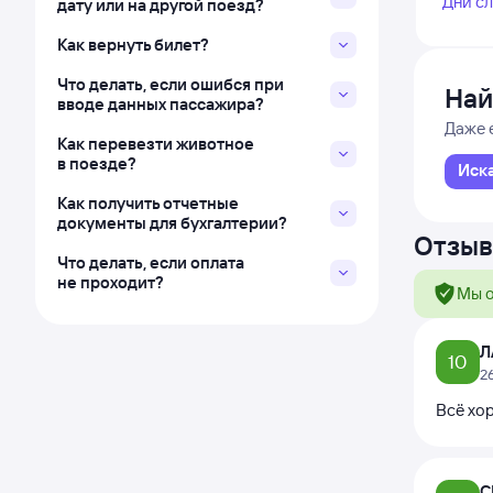
Дни с
дату или на другой поезд?
Как вернуть билет?
Что делать, если ошибся при
Най
вводе данных пассажира?
Даже 
Как перевезти животное
в поезде?
Иск
Как получить отчетные
документы для бухгалтерии?
Отзыв
Что делать, если оплата
не проходит?
Мы о
Л
10
2
Всё хо
С