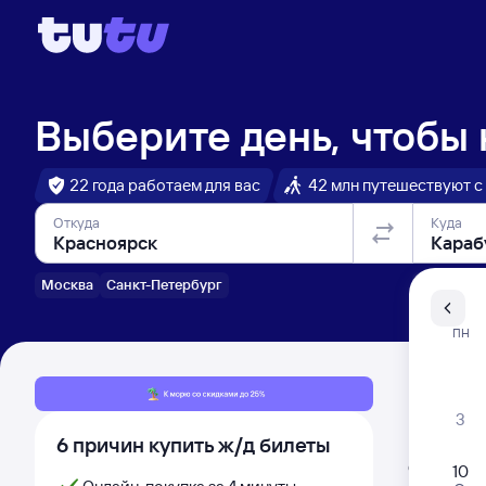
Выберите день, чтобы
22 года работаем для вас
42 млн путешествуют с
Откуда
Куда
Москва
Санкт-Петербург
Санкт-Пе
ПН
Распи
3
6 причин купить ж/д билеты
Расписа
Открыта про
10
Самый