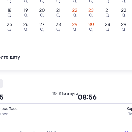
18
19
20
21
22
23
21
22
Ы
13 ч 49 м в пути
5
05:14
25
26
27
28
29
30
28
29
ярск Пасс
Ка
ярск
Т
ите дату
ледования
ближайшие: 10, 17, 24 августа
Ма
У
13 ч 51 м в пути
05
08:56
ярск Пасс
Ка
ярск
Т