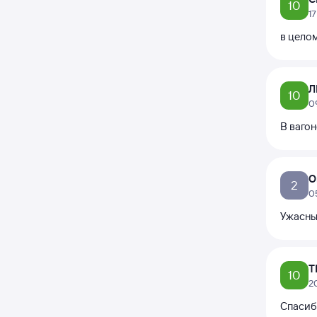
10
1
в цело
Л
10
0
В вагон
О
2
0
Ужасны
Т
10
2
Спасиб