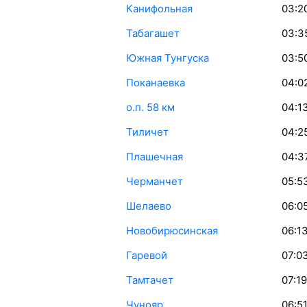
Канифольная
03:2
Табагашет
03:3
Южная Тунгуска
03:5
Поканаевка
04:0
о.п. 58 км
04:1
Тиличет
04:2
Плашечная
04:3
Черманчет
05:5
Шелаево
06:0
Новобирюсинская
06:1
Гаревой
07:0
Тамтачет
07:19
Чунояр
06:5