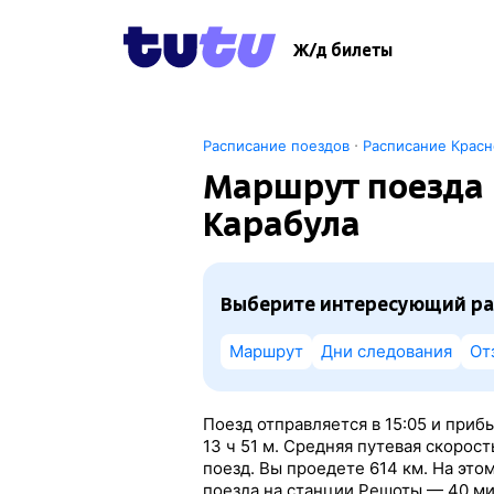
Ж/д билеты
·
Расписание поездов
Расписание Крас
Маршрут поезда 
Карабула
Выберите интересующий ра
Маршрут
Дни следования
От
Поезд отправляется в 15:05 и прибы
13
ч 51
м. Средняя путевая скорос
поезд. Вы проедете 614 км. На эт
поезда на станции Решоты — 40 ми