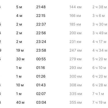
3
5
м
21:48
144
км
2
ч 38
м
4
м
22:15
166
км
3
ч 6
м
5
2
м
22:37
185
км
3
ч 30
м
4
2
м
22:56
200
км
3
ч 49
м
2
2
м
23:24
231
км
4
ч 17
м
9
19
м
23:58
247
км
4
ч 34
м
5
30
м
00:55
279
км
5
ч 20
м
1
м
01:16
293
км
6
ч 10
м
5
1
м
01:26
300
км
6
ч 20
м
3
10
м
01:43
308
км
6
ч 28
м
6
1
м
02:07
335
км
7
ч 1
м
4
40
м
03:04
355
км
7
ч 19
м