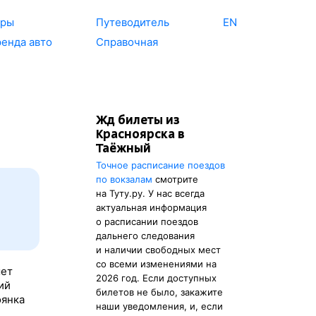
уры
Путеводитель
EN
енда авто
Справочная
Жд билеты из
Красноярска в
Таёжный
Точное расписание поездов
по вокзалам
смотрите
на Туту.ру. У нас всегда
актуальная информация
о расписании поездов
дальнего следования
и наличии свободных мест
со всеми изменениями на
мет
2026 год. Если доступных
ий
билетов не было, закажите
оянка
наши уведомления, и, если