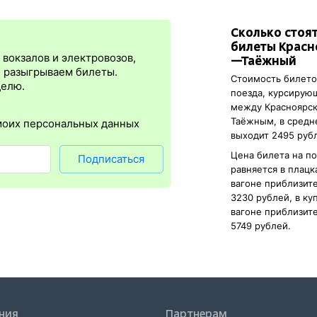
ета места выкупаются сразу, в момент оплаты. Для посадки в ваго
Сколько стоя
я
сразу
после оплаты билета.
Электронная регистрация
— это опц
билеты Красн
преимущество в том, что не требуется ехать на вокзал и покупать 
вокзалов и электровозов,
—Таёжный
ация
доступна почти для всех заказов,
исключение составляют пое
, разыгрываем билеты.
Стоимость билето
зд будет нужен оригинал паспорта, указанный в электронном ж/д 
делю.
поезда, курсирую
истрации еще и распечатка посадочного купона.
между Красноярс
Таёжным, в сред
моих персональных данных
выходит 2495 руб
Цена билета на п
Подписаться
равняется в плац
вагоне приблизит
3230 рублей, в к
вагоне приблизит
5749 рублей.
ния
Партнерам