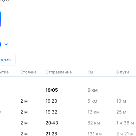
а
время
ытие
Стоянка
Отправление
Км
В пути
19:05
0
км
2
м
19:20
5
км
13
м
0
2
м
19:32
13
км
25
м
1
2
м
20:43
82
км
1
ч 36
м
6
2
м
21:28
131
км
2
ч 21
м