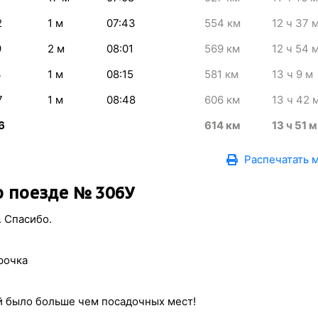
2
1
м
07:43
554
км
12
ч 37
9
2
м
08:01
569
км
12
ч 54
4
1
м
08:15
581
км
13
ч 9
м
7
1
м
08:48
606
км
13
ч 42
6
614
км
13
ч 51
м
Распечатать 
 поезде № 306У
 Спасибо.
рочка
й было больше чем посадочных мест!