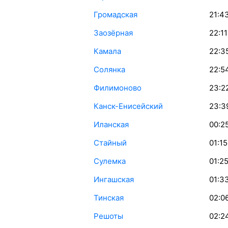
Громадская
21:4
Заозёрная
22:11
Камала
22:3
Солянка
22:5
Филимоново
23:2
Канск-Енисейский
23:3
Иланская
00:2
Стайный
01:15
Сулемка
01:2
Ингашская
01:3
Тинская
02:0
Решоты
02:2