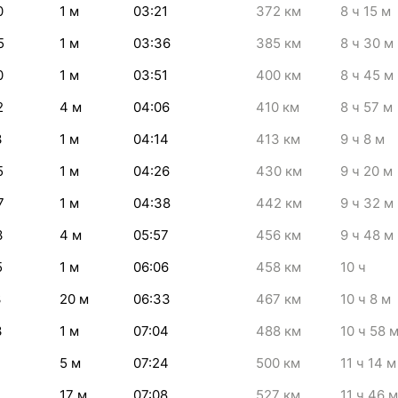
0
1
м
03:21
372
км
8
ч 15
м
5
1
м
03:36
385
км
8
ч 30
м
0
1
м
03:51
400
км
8
ч 45
м
2
4
м
04:06
410
км
8
ч 57
м
3
1
м
04:14
413
км
9
ч 8
м
5
1
м
04:26
430
км
9
ч 20
м
7
1
м
04:38
442
км
9
ч 32
м
3
4
м
05:57
456
км
9
ч 48
м
5
1
м
06:06
458
км
10
ч
3
20
м
06:33
467
км
10
ч 8
м
3
1
м
07:04
488
км
10
ч 58
5
м
07:24
500
км
11
ч 14
м
1
17
м
07:08
527
км
11
ч 46
м