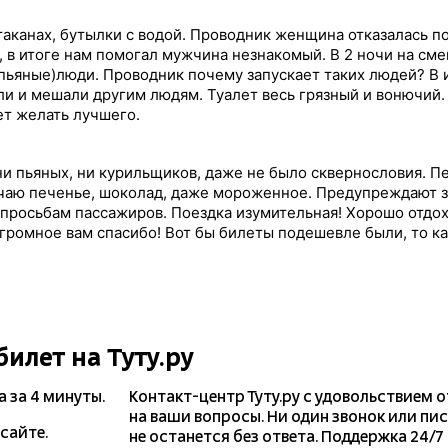
стаканах, бутылки с водой. Проводник женщина отказалась п
ы, в итоге нам помогал мужчина незнакомый. В 2 ночи на сме
пьяные)люди. Проводник почему запускает таких людей? В 
ли и мешали другим людям. Туалет весь грязный и вонючий
ет желать лучшего.
ни пьяных, ни курильщиков, даже не было сквернословия. П
 чаю печенье, шоколад, даже мороженное. Предупреждают 
к просьбам пассажиров. Поездка изумительная! Хорошо отдо
Огромное вам спасибо! Вот бы билеты подешевле были, то 
билет на Туту.ру
а
за 4 минуты.
Контакт-центр Туту.ру с удовольствием 
на ваши вопросы. Ни один звонок или пи
сайте.
не останется без ответа. Поддержка 24/7 н