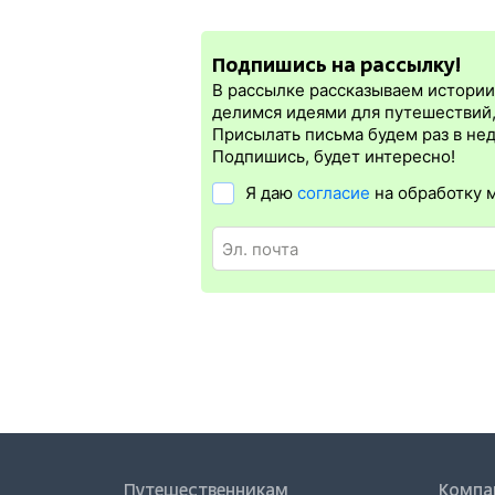
При приобретении электронного ж/д бил
кассир на вокзале.
нужна электронная регистрация.
Подпишись на рассылку!
Электронная регистрация
производитс
которая упрощает жизнь пассажиру. Её 
В рассылке рассказываем истории 
билет на бланке.
Электронная регистр
делимся идеями для путешествий
железных дорог СНГ. Для посадки в пое
Присылать письма будем раз в не
А в случае отсутствия электронной рег
Подпишись, будет интересно!
Я даю
согласие
на обработку 
Путешественникам
Компа