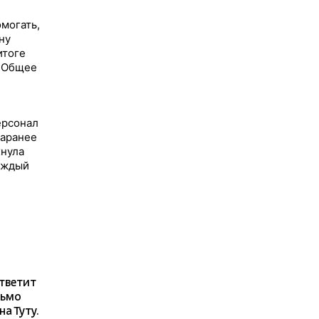
омогать,
ну
итоге
. Общее
ерсонал
заранее
хнула
каждый
ответит
сьмо
а Туту.