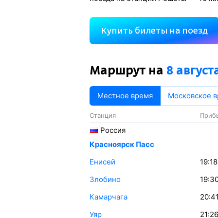
Купить билеты на поезд
Маршрут на
8 август
Местное время
Московское 
Станция
Приб
Россия
Красноярск Пасс
Енисей
19:18
Злобино
19:3
Камарчага
20:4
Уяр
21:2