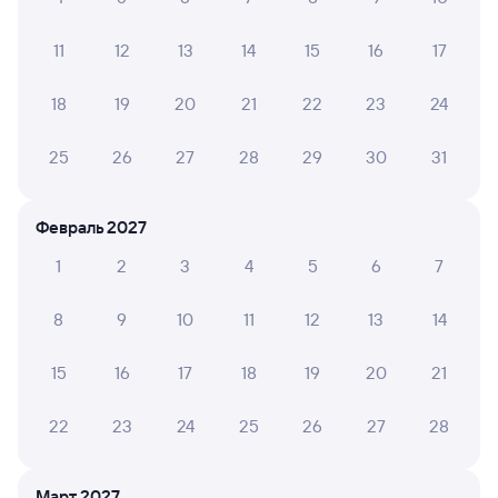
Краснодар-1
Калуга-1
Краснодар
Калуга
11
12
13
14
15
16
17
из Адлера
в Москву Киевскую
18
19
20
21
22
23
24
Дни следования
ближайшие: 4, 6, 8 октября
Маршрут
25
26
27
28
29
30
31
Плацкарт
Купе
СВ
от
4 ⁠792 ⁠₽
от
5 ⁠310 ⁠₽
от
15 ⁠504 ⁠₽
Выберите дату
Февраль 2027
1
2
3
4
5
6
7
Найдём билет на поезд за вас
Даже если сейчас нет мест
8
9
10
11
12
13
14
15
16
17
18
19
20
21
Искать билеты
22
23
24
25
26
27
28
Отели в Калуге
Все
Путешественникам нравятся эти варианты
Март 2027