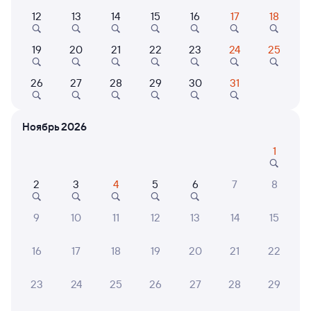
12
13
14
15
16
17
18
109С
Проходящий
7,7
1 д 8 ч 23 м в пути
19
20
21
22
23
24
25
21:22
05:45
Краснодар-1
Калуга-1
26
27
28
29
30
31
Краснодар
Калуга
из Анапы
в Москву Киевскую
Ноябрь 2026
Дни следования
ближайшие: 9, 10, 11 августа
Маршрут
1
Плацкарт
Купе
СВ
от
4 ⁠792 ⁠₽
от
5 ⁠886 ⁠₽
от
12 ⁠189 ⁠₽
2
3
4
5
6
7
8
Выберите дату
9
10
11
12
13
14
15
16
17
18
19
20
21
22
084Э
Проходящий
8,4
1 д 7 ч 30 м в пути
21:30
05:00
23
24
25
26
27
28
29