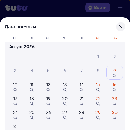
Войти
Дата поездки
Выберите день, чтобы найти
ж/д
билеты Краснодар — Калуга-1
ПН
ВТ
СР
ЧТ
ПТ
СБ
ВС
Август 2026
Откуда
1
2
Куда
3
4
5
6
7
8
9
Когда
10
11
12
13
14
15
16
Кто едет
17
18
19
20
21
22
23
Найти поезда
24
25
26
27
28
29
30
31