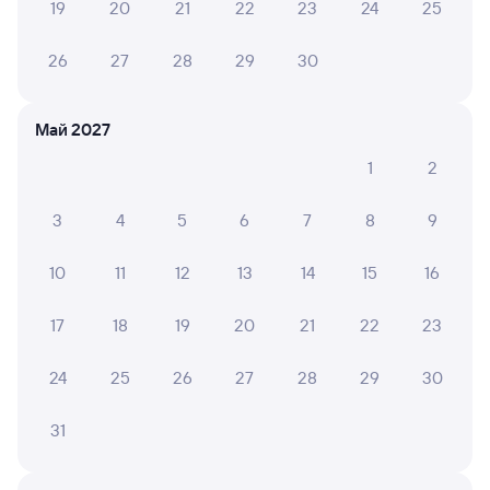
19
20
21
22
23
24
25
Частые вопросы
26
27
28
29
30
Что нужно, чтобы сесть в поезд?
Май 2027
Как поменять билет на другую дату или
на другой поезд?
1
2
Как вернуть билет?
3
4
5
6
7
8
9
Что делать, если ошибся при вводе данных
пассажира?
10
11
12
13
14
15
16
Как перевезти животное в поезде?
17
18
19
20
21
22
23
Как получить отчетные документы для
бухгалтерии?
24
25
26
27
28
29
30
Что делать, если оплата не проходит?
31
Посмотрите график движения поездов дальнего
следования РЖД из Коршунихи-Ангарской в Адлер. Будьте