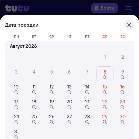
Войти
Дата поездки
Выберите день, чтобы найти
ж/д
билеты Коршуниха-Ангарская —
ПН
ВТ
СР
ЧТ
ПТ
СБ
ВС
Адлер
Август 2026
1
2
Откуда
3
4
5
6
7
8
9
Куда
10
11
12
13
14
15
16
Когда
17
18
19
20
21
22
23
Кто едет
24
25
26
27
28
29
30
Найти поезда
31