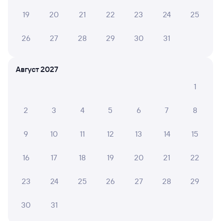
12 610 рублей, в купейном вагоне приблизительно
19
20
21
22
23
24
25
19 405 рублей.
Инструкция по приобретению билетов
26
27
28
29
30
31
Способы оплаты
Правила работы сервиса
А ещё здесь можно найти
Август 2027
Обратные билеты из Коршунихи-Ангарской
1
в Адлер
Отели Адлера
2
3
4
5
6
7
8
Другие авиарейсы из Железногорска-
9
10
11
12
13
14
15
Илимского
Купить жд билеты Адлер
16
17
18
19
20
21
22
Вокзал Коршуниха-Ангарская
23
24
25
26
27
28
29
30
31