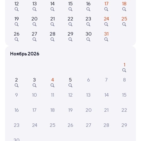
Выберите дату
12
13
14
15
16
17
18
19
20
21
22
23
24
25
Найдём билет на поезд за вас
Даже если сейчас нет мест
26
27
28
29
30
31
Искать билеты
Ноябрь 2026
1
Отели в Адлере
Все
Путешественникам нравятся эти варианты
2
3
4
5
6
7
8
9
10
11
12
13
14
15
8,6
8,3
8,8
16
17
18
19
20
21
22
Отель
Отель
Отель
23
24
25
26
27
28
29
Солнечный День
Сочи Парк Отель
Госте
Пано
30