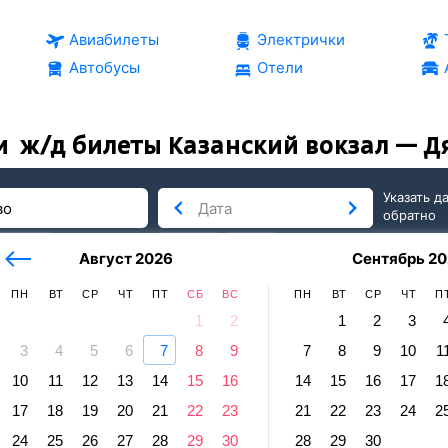
Авиабилеты
Электрички
Автобусы
Отели
и
ж/д билеты Казанский вокзал — Д
Указать д
обратно
тербург
сегодня
завтра
Август 2026
Сентябрь 20
послезавтра
ПН
ВТ
СР
ЧТ
ПТ
СБ
ВС
ПН
ВТ
СР
ЧТ
П
1
2
1
2
3
3
4
5
6
7
8
9
7
8
9
10
1
ь
10
11
12
13
14
15
16
14
15
16
17
1
ский вокзал — Дягилево
17
18
19
20
21
22
23
21
22
23
24
2
равление и прибытие по местному времени. Цены за 1 пасса
24
25
26
27
28
29
30
28
29
30