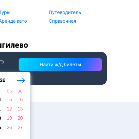
Туры
Путеводитель
Аренда авто
Справочная
ягилево
ату
Найти ж/д билеты
26
Т
СБ
ВС
4
5
6
1
12
13
8
19
20
5
26
27
жира