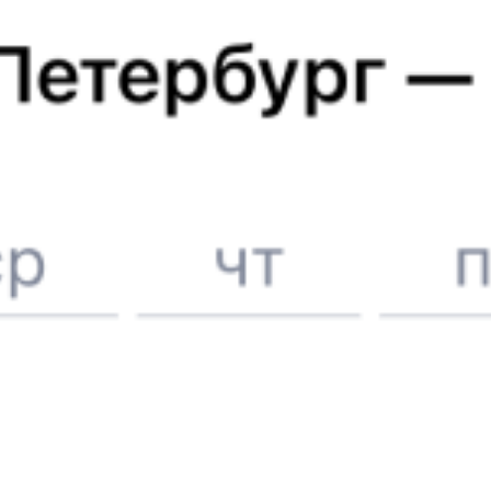
Отели в Москве
Поддержка 24/7 на Туту
6 причин купить ж/д билеты именно здесь
Онлайн-покупка за 4 минуты
Онлайн-возврат билетов без очереди в кассу
Выбор любимых мест на схемах вагонов
Подробные ответы на вопросы о поездке или покупке
СМС-сопровождение до посадки в поезд
Оформление без регистрации на сайте
Частые вопросы
Что нужно, чтобы сесть в поезд?
Как поменять билет на другую дату или на другой поезд?