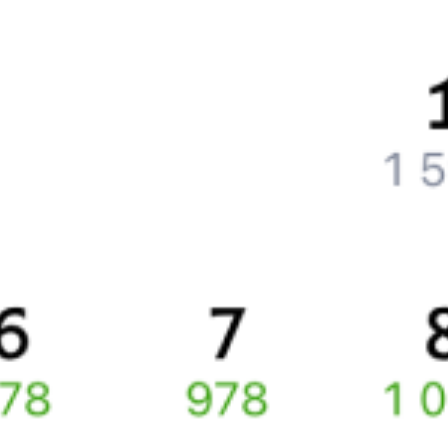
Как вернуть билет?
Что делать, если ошибся при вводе данных пассажира?
Как перевезти животное в поезде?
Как получить отчетные документы для бухгалтерии?
Что делать, если оплата не проходит?
Билеты РЖД
Вы можете заказать электронный жд билет и
железнодорожный билет на бланке РЖД.
Если вас интересует цена билета на поезд от
Рязани
до
Москвы
,
то укажите дату поездки. При этом вы увидите стоимость
билетов во всех доступных вагонах (плацкарт, купе и др.)
и сможете купить жд билеты
Рязань
–
Москва
онлайн.
Инструкция по приобретению билетов
Способы оплаты
Правила работы сервиса