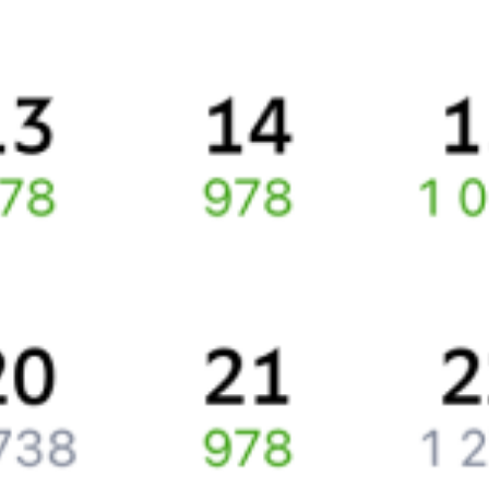
Про расписание Дягилево — Москва Казанская
Расстояние между
Москвой
и
Рязанью
192 километра.
Примерное время в пути составляет .
По этому маршруту курсирует 0 поездов.
Ищете как добраться из
Рязани
до
Москвы
или как доехать на
поезде?
Наш сервис позволяет заказать и купить железнодорожный
билет по маршруту
Рязань
–
Москва
через интернет прямо
сейчас.
Путешественникам
Справочная
Путеводитель по странам
Бонусная программа
Подарочные сертификаты
Компания