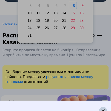
3
4
5
6
7
8
9
10
11
12
13
14
15
16
17
18
19
20
21
22
23
·
Расписание поездов
Ж/д билеты Рязань → Москва
24
25
26
27
28
29
30
Расписание поездов Дягилево —
31
Казанский вокзал
Открыта продажа билетов на 5 ноября · Отправление
и прибытие по местному времени. Цены за 1 пассажира
Сообщение между указанными станциями не
найдено. Предлагаем
результаты поиска между
городами
этих станций
Найдём билет на поезд за вас
Даже если сейчас нет мест