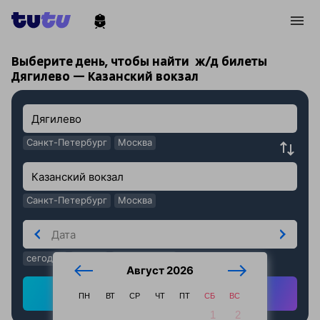
!
!
Выберите день, чтобы найти
ж/д билеты
Дягилево — Казанский вокзал
Санкт-Петербург
Москва
Санкт-Петербург
Москва
сегодня
завтра
послезавтра
Август 2026
Найти ж/д билеты
ПН
ВТ
СР
ЧТ
ПТ
СБ
ВС
1
2