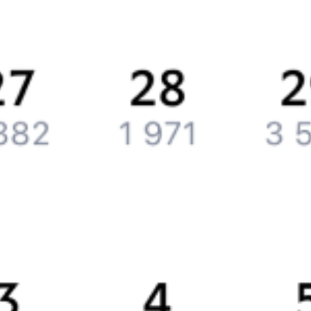
История Туту.ру
Вакансии
Обратная связь
Контактная информация
Партнерам
Реклама на Туту.ру
Партнерская программа
Загрузите в
App Store
Загрузите в
Google Play
Загрузите в
AppGallery
Загрузите в