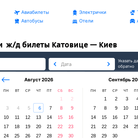
Авиабилеты
Электрички
Автобусы
Отели
и
ж/д билеты Катовице — Киев
Указать д
обратно
тербург
сегодня
завтра
Август 2026
Сентябрь 20
послезавтра
ПН
ВТ
СР
ЧТ
ПТ
СБ
ВС
ПН
ВТ
СР
ЧТ
П
1
2
1
2
3
3
4
5
6
7
8
9
7
8
9
10
1
в
10
11
12
13
14
15
16
14
15
16
17
1
ице — Киев
17
18
19
20
21
22
23
21
22
23
24
2
Отправление и прибытие по местному времени. Цены за 1 па
24
25
26
27
28
29
30
28
29
30