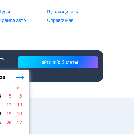
Туры
Путеводитель
Аренда авто
Справочная
ату
Найти ж/д билеты
26
Т
СБ
ВС
4
5
6
1
12
13
8
19
20
5
26
27
ссажира