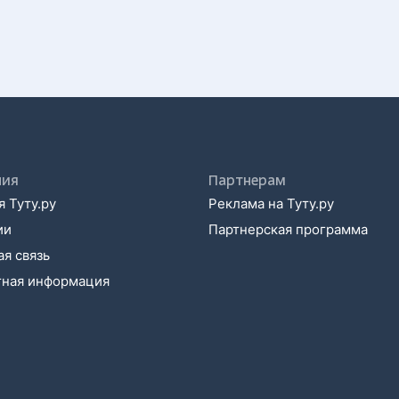
ния
Партнерам
 Туту.ру
Реклама на Туту.ру
ии
Партнерская программа
я связь
тная информация