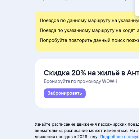
Поездов по данному маршруту на указанну
Поезда по указанному маршруту не ходят и
Попробуйте повторить данный поиск позж
Скидка 20% на жильё в Ан
и Даламане
Бронируйте по промокоду WOW-1
Забронировать
Узнайте расписание движения пассажирских поезд
внимательны, расписание может измениться. На э
движения поездов в 2026 году.
Подробнее о поку