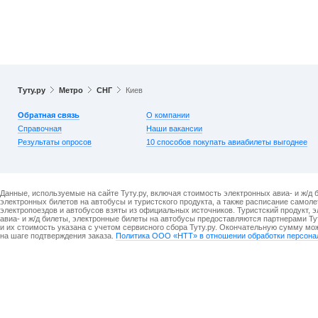
Туту.ру
Метро
СНГ
Киев
Обратная связь
О компании
Справочная
Наши вакансии
Результаты опросов
10 способов покупать авиабилеты выгоднее
Данные, используемые на сайте Туту.ру, включая стоимость электронных авиа- и ж/д 
электронных билетов на автобусы и туристского продукта, а также расписание самоле
электропоездов и автобусов взяты из официальных источников. Туристский продукт, 
авиа- и ж/д билеты, электронные билеты на автобусы предоставляются партнерами Ту
и их стоимость указана с учетом сервисного сбора Туту.ру. Окончательную сумму мо
на шаге подтверждения заказа.
Политика ООО «НТТ» в отношении обработки персона