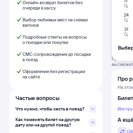
17
Онлайн-возврат билетов без
очереди в кассу
24
Выбор любимых мест на схемах
вагонов
31
Подробные ответы на вопросы
о поездке или покупке
Выбер
СМС-сопровождение до посадки
Проверьте
в поезд
вы сможет
Оформление без регистрации
на сайте
Про р
На это
Частые вопросы
Биле
Что нужно, чтобы сесть в поезд?
Инстру
А ещё
Как поменять билет на другую
дату или на другой поезд?
Об