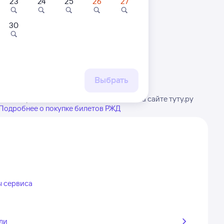
23
24
25
26
27
30
 маршруту
бытия, либо посмотрите
рт
Выбрать
ание, расписание может измениться. На сайте туту.ру
Подробнее о покупке билетов РЖД
ы сервиса
ли