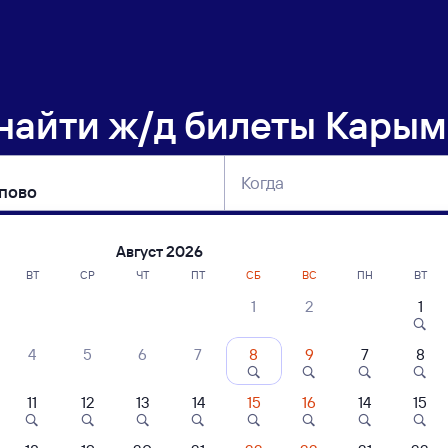
 найти
ж/д билеты Карым
Когда
тербург
Москва
Сегодня
Завтра
Август 2026
ВТ
СР
ЧТ
ПТ
СБ
ВС
ПН
ВТ
1
2
1
сание поездов Карымская — Антропов
4
5
6
7
8
9
7
8
11
12
13
14
15
16
14
15