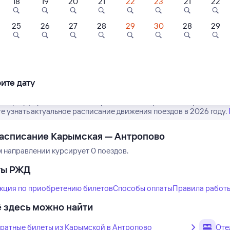
18
19
20
21
22
23
21
22
25
26
27
28
29
30
28
29
Нет рейсов по этому
Измените место отправления или при
другой транспо
ите дату
 маршрут рейсов РЖД из Карымской в Антропово. Обратите вним
е узнать актуальное расписание движения поездов в 2026 году.
асписание Карымская — Антропово
м направлении курсирует 0 поездов.
ты РЖД
кция по приобретению билетов
Способы оплаты
Правила работ
 здесь можно найти
ратные билеты из Карымской в Антропово
Оте