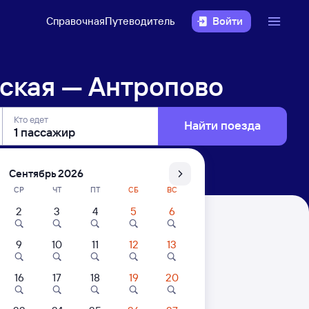
Справочная
Путеводитель
Войти
ская — Антропово
Кто едет
Найти поезда
Сентябрь 2026
СР
ЧТ
ПТ
СБ
ВС
2
3
4
5
6
о
9
10
11
12
13
16
17
18
19
20