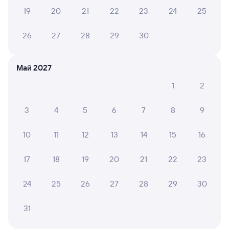
19
20
21
22
23
24
25
9,3
8,8
26
27
28
29
30
Отель
Отель
О
ОТО отель Tweed
Оренбург
Ege
Май 2027
2 ⁠610 ⁠₽
4 ⁠455 ⁠₽
4 ⁠880
1
2
3
4
5
6
7
8
9
Отзывы пассажиров Туту о поездах
по этому направлению
10
11
12
13
14
15
16
Мы отображаем актуальные отзывы и не удаляем
отрицательные мнения
17
18
19
20
21
22
23
24
25
26
27
28
29
30
НАТАЛЬЯ Щ.
10
03 августа 2026 • Поезд 249Н
31
Я ехала в первом вагонепоезда 250Н ,мои
благодарности проводницам Валерии и Нине!!!