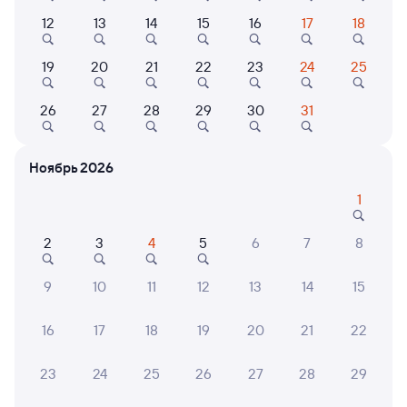
12
13
14
15
16
17
18
Выберите дату
19
20
21
22
23
24
25
122Е
Проходящий
7,7
26
27
28
29
30
31
10 ч 49 м в пути
02:22
13:11
Ноябрь 2026
Карталы-1
Оренбург
Карталы
1
из Екатеринбурга Пасс.
Дни следования
ближайшие: 7, 8, 9 августа
Маршрут
2
3
4
5
6
7
8
Плацкарт
Купе
9
10
11
12
13
14
15
от
2 ⁠281 ⁠₽
от
2 ⁠632 ⁠₽
Выберите дату
16
17
18
19
20
21
22
23
24
25
26
27
28
29
379У
Проходящий
7,1