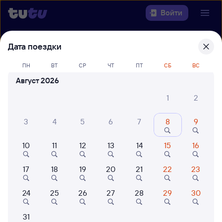
Войти
Выберите день, чтобы найти
ж/д
Дата поездки
билеты Карталы-1 — Оренбург
ПН
ВТ
СР
ЧТ
ПТ
СБ
ВС
22 года работаем для вас
42 млн путешествуют с на
Август 2026
Откуда
1
2
Куда
3
4
5
6
7
8
9
Когда
10
11
12
13
14
15
16
Кто едет
17
18
19
20
21
22
23
24
25
26
27
28
29
30
Найти поезда
31