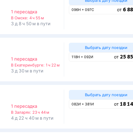
Выбрать дату поездки
6 88
от
096Н + 097С
1 пересадка
В Омске:
4 ч 55 м
3 д 8 ч 50 м в пути
Выбрать дату поездки
25 85
от
118Н + 092И
1 пересадка
В Екатеринбурге:
1 ч 22 м
3 д 30 м в пути
Выбрать дату поездки
18 14
от
082И + 381И
1 пересадка
В Заларях:
23 ч 44 м
4 д 22 ч 40 м в пути