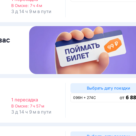
В Омске:
7 ч 4 м
3 д 14 ч 9 м в пути
вас
Выбрать дату поездки
6 88
от
096Н + 274С
1 пересадка
В Омске:
7 ч 57 м
3 д 14 ч 9 м в пути