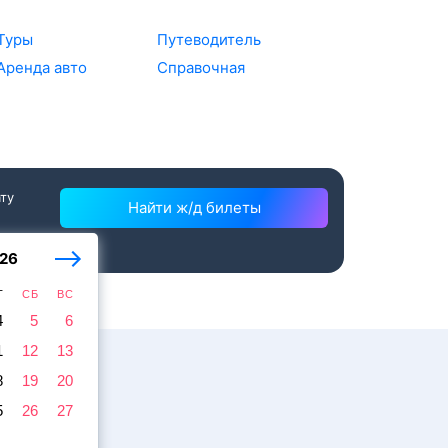
Туры
Путеводитель
Аренда авто
Справочная
ату
Найти ж/д билеты
26
Т
СБ
ВС
4
5
6
1
12
13
8
19
20
5
26
27
жира