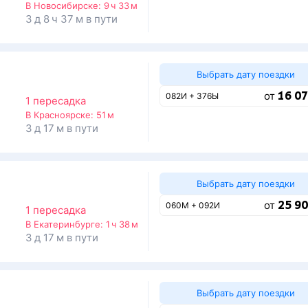
В Новосибирске:
9 ч 33 м
3 д 8 ч 37 м в пути
Выбрать дату поездки
16 07
от
082И + 376Ы
1 пересадка
В Красноярске:
51 м
3 д 17 м в пути
Выбрать дату поездки
25 90
от
060М + 092И
1 пересадка
В Екатеринбурге:
1 ч 38 м
3 д 17 м в пути
Выбрать дату поездки