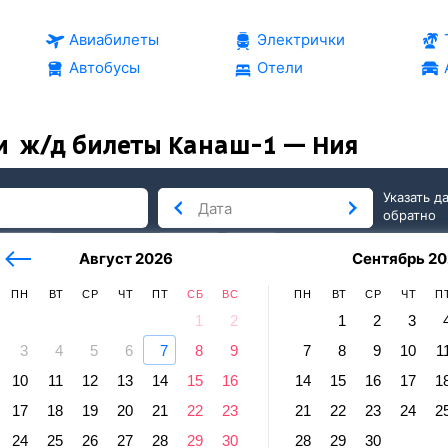
Авиабилеты
Электрички
Автобусы
Отели
и
ж/д билеты Канаш-1 — Ния
Указать д
обратно
тербург
сегодня
завтра
Август 2026
Сентябрь 20
послезавтра
ПН
ВТ
СР
ЧТ
ПТ
СБ
ВС
ПН
ВТ
СР
ЧТ
П
1
2
1
2
3
3
4
5
6
7
8
9
7
8
9
10
1
10
11
12
13
14
15
16
14
15
16
17
1
-1 — Ния
17
18
19
20
21
22
23
21
22
23
24
2
равление и прибытие по местному времени. Цены за 1 пасса
24
25
26
27
28
29
30
28
29
30