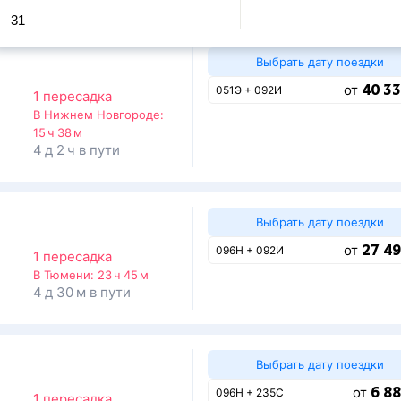
31
Выбрать дату поездки
40 33
от
051Э + 092И
1 пересадка
В Нижнем Новгороде:
15 ч 38 м
4 д 2 ч в пути
Выбрать дату поездки
27 49
от
096Н + 092И
1 пересадка
В Тюмени:
23 ч 45 м
4 д 30 м в пути
Выбрать дату поездки
6 88
от
096Н + 235С
1 пересадка