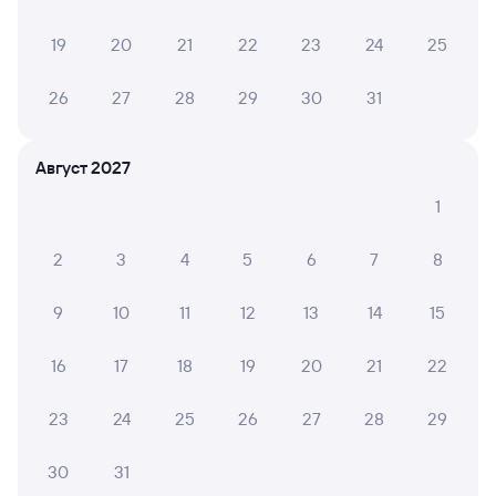
Онлайн-покупка за 4 минуты
19
20
21
22
23
24
25
Онлайн-возврат билетов без очереди в кассу
26
27
28
29
30
31
Выбор любимых мест на схемах вагонов
Подробные ответы на вопросы о поездке или
Август 2027
покупке
1
СМС-сопровождение до посадки в поезд
2
3
4
5
6
7
8
Оформление без регистрации на сайте
9
10
11
12
13
14
15
Частые вопросы
16
17
18
19
20
21
22
Что нужно, чтобы сесть в поезд?
23
24
25
26
27
28
29
Как поменять билет на другую дату или
на другой поезд?
30
31
Как вернуть билет?