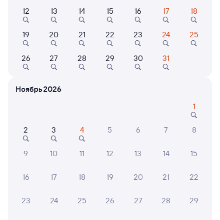
Выберите дату
12
13
14
15
16
17
18
19
20
21
22
23
24
25
961Н
3 ч 34 м в пути
26
27
28
29
30
31
08:20
11:54
Камень-на-Оби
Карасук-1
Ноябрь 2026
Карасук
1
Дни следования
ближайшие: 7, 8, 9 августа
Маршрут
2
3
4
5
6
7
8
Общий
от
1 ⁠079 ⁠₽
9
10
11
12
13
14
15
Выберите дату
16
17
18
19
20
21
22
969Н
23
24
25
26
27
28
29
3 ч 40 м в пути
15:00
18:40