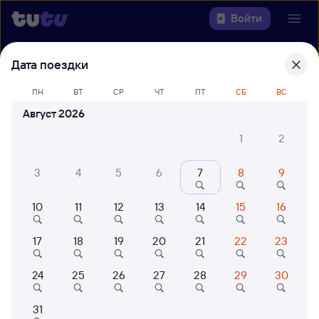
Войти
Дата поездки
Выберите день, чтобы найти
ж/д
билеты Камень-на-Оби — Карасук-1
ПН
ВТ
СР
ЧТ
ПТ
СБ
ВС
Август 2026
22 года работаем для вас
42 млн путешествуют с на
Откуда
1
2
Куда
3
4
5
6
7
8
9
10
11
12
13
14
15
16
Когда
17
18
19
20
21
22
23
Кто едет
24
25
26
27
28
29
30
Найти поезда
31