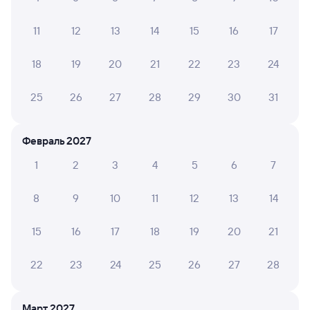
Камень-на-Оби
Карасук-1
11
12
13
14
15
16
17
из Абакана
Карасук
в Москву Ярославскую
18
19
20
21
22
23
24
Дни следования
ближайшие: 8, 10, 12 августа
Маршрут
25
26
27
28
29
30
31
Плацкарт
Купе
от
1 ⁠867 ⁠₽
от
2 ⁠133 ⁠₽
Февраль 2027
Выберите дату
1
2
3
4
5
6
7
Найдём билет на поезд за вас
8
9
10
11
12
13
14
Даже если сейчас нет мест
15
16
17
18
19
20
21
Искать билеты
22
23
24
25
26
27
28
Отели в Карасуке
Все
Март 2027
Путешественникам нравятся эти варианты