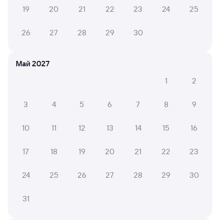
19
20
21
22
23
24
25
Очень чистый вагон. Проводницы очень милые,
отзывчивые и добрые женщины. Поддерживали
чистоту постоянно.
26
27
28
29
30
Май 2027
Екатерина Р.
10
29 июля 2026 • Поезд 110Н
1
2
Приятный проводник помог с тяжелыми сумками, в
вагоне чистота и порядок, спасибо.
3
4
5
6
7
8
9
10
11
12
13
14
15
16
МАРИНА Б.
10
22 июля 2026 • Поезд 077Ы
17
18
19
20
21
22
23
Поезд хороший! Персонал тоже! Начальник поезда
24
25
26
27
28
29
30
ежедневно делала обход по вагонам, подходила
разговаривала , интересовалась поездкой,
удобствами, отношением персонала к пассажирам.
31
Вообщем поездка прошла хорошо. Единственное - в...
Читать полностью