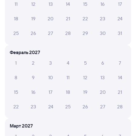
11
12
13
14
15
16
17
А ещё здесь можно найти
18
19
20
21
22
23
24
Обратные билеты из Кайсацкой в Аткарск
Отели
25
26
27
28
29
30
31
ЖД билеты Аткарск
Февраль 2027
1
2
3
4
5
6
7
8
9
10
11
12
13
14
15
16
17
18
19
20
21
22
23
24
25
26
27
28
Март 2027