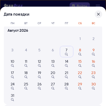
Войти
Дата поездки
Выберите день, чтобы найти
ж/д
ПН
ВТ
СР
ЧТ
ПТ
СБ
ВС
билеты Кайсацкая — Аткарск
Август 2026
22 года работаем для вас
42 млн путешествуют с на
1
2
Откуда
3
4
5
6
7
8
9
Куда
10
11
12
13
14
15
16
Когда
17
18
19
20
21
22
23
Кто едет
24
25
26
27
28
29
30
31
Найти поезда