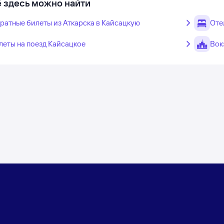
 здесь можно найти
ратные билеты из Аткарска в Кайсацкую
Оте
леты на поезд Кайсацкое
Вок