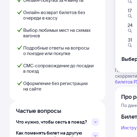
Онлайн-покупка за 4 минуты
17
Онлайн-возврат билетов без
очереди в кассу
24
Выбор любимых мест на схемах
вагонов
31
Подробные ответы на вопросы
о поездке или покупке
Выбер
СМС-сопровождение до посадки
Посмотрит
в поезд
скорректи
билетов 
Оформление без регистрации
на сайте
Про р
По дан
Частые вопросы
Биле
Что нужно, чтобы сесть в поезд?
Инстру
Как поменять билет на другую