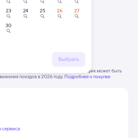
23
24
25
26
27
30
 маршруту
бытия, либо посмотрите
рт
Выбрать
ка в Кайсацкую. Будьте внимательны, график может быть
вижения поездов в 2026 году.
Подробнее о покупке
ы сервиса