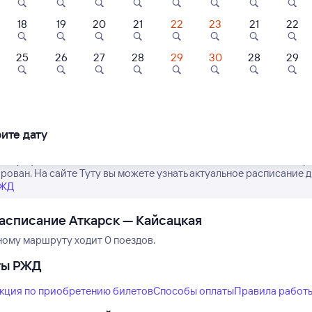
18
19
20
21
22
23
21
22
25
26
27
28
29
30
28
29
Нет рейсов по этому
Измените место отправления или при
другой транспо
ите дату
е график движения поездов дальнего следования РЖД из Аткарс
рован. На сайте Туту вы можете узнать актуальное расписание д
РЖД
асписание Аткарск — Кайсацкая
ному маршруту ходит 0 поездов.
ты РЖД
кция по приобретению билетов
Способы оплаты
Правила работ