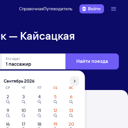
Справочная
Путеводитель
Войти
к — Кайсацкая
Кто едет
Найти поезда
Сентябрь 2026
СР
ЧТ
ПТ
СБ
ВС
2
3
4
5
6
9
10
11
12
13
16
17
18
19
20