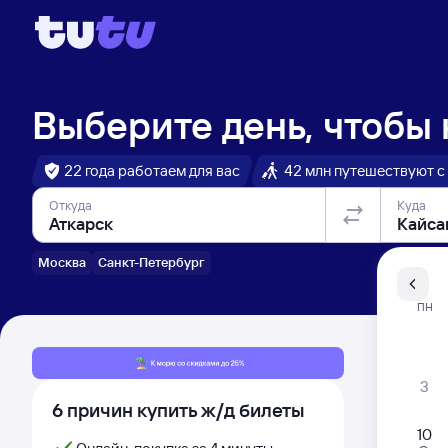
Выберите день, чтобы
22 года работаем для вас
42 млн путешествуют с
Откуда
Куда
Москва
Санкт-Петербург
Санкт-Пе
ПН
Распи
3
6 причин купить ж/д билеты
10