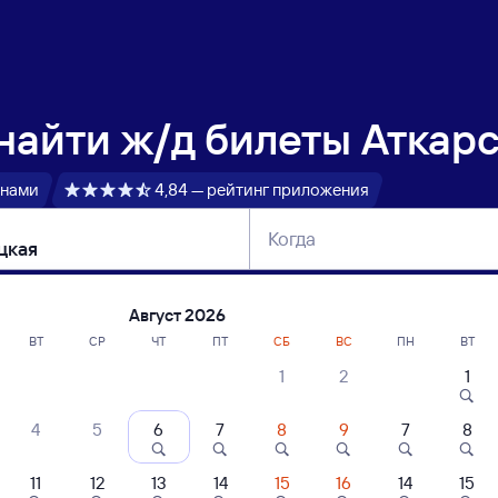
 найти
ж/д билеты Аткарс
 нами
4,84 — рейтинг приложения
Когда
тербург
Москва
Сегодня
Завтра
Август 2026
ВТ
СР
ЧТ
ПТ
СБ
ВС
ПН
ВТ
1
2
1
сание поездов Аткарск — Кайсацкая
4
5
6
7
8
9
7
8
11
12
13
14
15
16
14
15