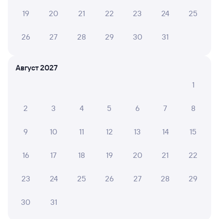
А ещё здесь можно найти
19
20
21
22
23
24
25
Обратные билеты из Илезы в Ярославль-
26
27
28
29
30
31
Главный
Отели Ярославля
Август 2027
Купить билеты на поезд в Ярославль
1
2
3
4
5
6
7
8
9
10
11
12
13
14
15
16
17
18
19
20
21
22
23
24
25
26
27
28
29
30
31