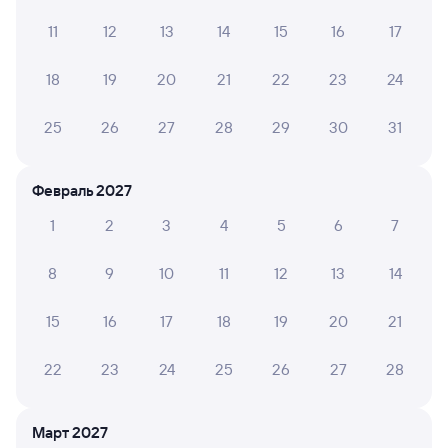
что где находится, на нас не обращая внимания,так и
очень большое навязывание помощи больным детям...
11
12
13
14
15
16
17
Читать полностью
18
19
20
21
22
23
24
Ольга С.
10
25
26
27
28
29
30
31
29 июля 2026 • Поезд 375Я
Отличная поездка, персонал очень приветливый.
Февраль 2027
1
2
3
4
5
6
7
ВИКТОРИЯ К.
10
24 июля 2026 • Поезд 375Я
8
9
10
11
12
13
14
Не самый новый вагон, но чистый и комфортный,
благодаря персоналу.
15
16
17
18
19
20
21
22
23
24
25
26
27
28
ДАРЬЯ И.
8
20 июля 2026 • Поезд 375Я
Март 2027
Спасибо проводникам за хорошую работу, всё чисто,