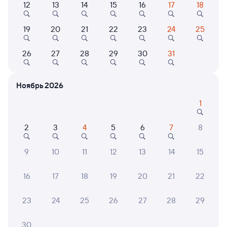
12
13
14
15
16
17
18
Найдём билет на поезд за вас
19
20
21
22
23
24
25
Даже если сейчас нет мест
26
27
28
29
30
31
Искать билеты
Ноябрь 2026
Отели в Ярославле
Все
1
Путешественникам нравятся эти варианты
2
3
4
5
6
7
8
9
10
11
12
13
14
15
8,6
7,2
8,3
16
17
18
19
20
21
22
Отель
Отель
Cosmos Ярославль
Достоевский
Кото
23
24
25
26
27
28
29
6 ⁠900 ⁠₽
3 ⁠680 ⁠₽
4 ⁠320
30