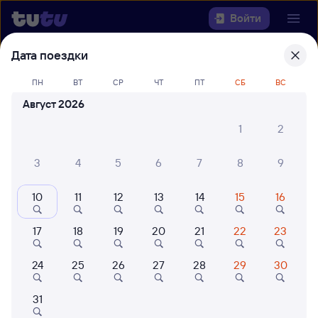
Войти
Дата поездки
Выберите день, чтобы найти
ж/д
билеты Илеза — Ярославль-Главный
ПН
ВТ
СР
ЧТ
ПТ
СБ
ВС
Август 2026
Откуда
1
2
Куда
3
4
5
6
7
8
9
Когда
10
11
12
13
14
15
16
Кто едет
17
18
19
20
21
22
23
24
25
26
27
28
29
30
Найти поезда
31