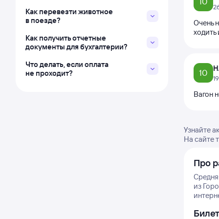
10
2
Как перевезти животное
в поезде?
Очень н
ходить 
Как получить отчетные
документы для бухгалтерии?
Что делать, если оплата
Н
10
не проходит?
1
Вагон 
Узнайте а
На сайте 
Про р
Средня
из Горо
интерне
Биле