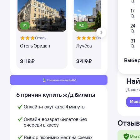
17
051Б
02:
9,1
9,0
8,
24
Отель
Отель
Городо
31
из Санк
Отель Эридан
Лучёса
Оте
Дни с
Выбер
3 ⁠118 ⁠₽
3 ⁠419 ⁠₽
3 ⁠7
Най
Даже 
6 причин купить ж/д билеты
Иск
Онлайн-покупка за 4 минуты
Онлайн-возврат билетов без
Отзыв
очереди в кассу
Мы о
Выбор любимых мест на схемах