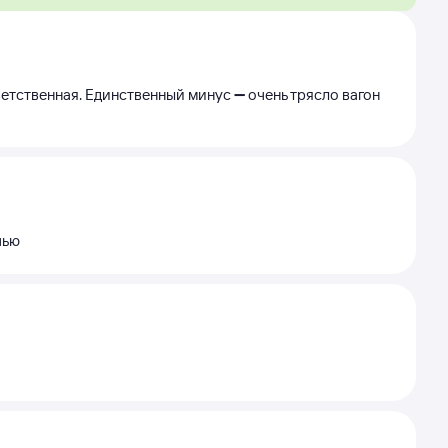
етственная. Единственный минус ➖ очень трясло вагон
чью