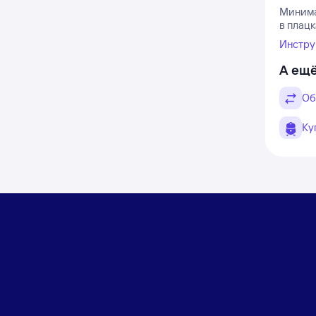
Минимал
в плацк
Инстру
А ещё
Об
Ку