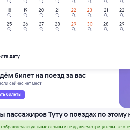
18
19
20
21
22
23
21
22
Звезда
Проходящий
32 м в пути
53
03:25
8
8,7
10
25
26
27
28
29
30
28
29
Отель
Хостел
Квартира
к
В
т-Петербурга-Витеб.
в Брест-Центр
ль Лучеса
Hostel H.O.
Квартира Уютна
студия в стиле 
ледования
ближайшие: 6, 7, 8 августа
Ма
ите дату
51 ⁠₽
1 ⁠009 ⁠₽
3 ⁠328 ⁠₽
дём билет на поезд за вас
если сейчас нет мест
ать билеты
ы пассажиров Туту о поездах по этому
тображаем актуальные отзывы и не удаляем отрицательные мн