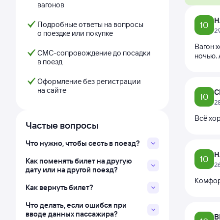
вагонов
Н
Подробные ответы на вопросы
10
2
о поездке или покупке
Вагон 
СМС-сопровождение до посадки
ночью. 
в поезд
Оформление без регистрации
на сайте
С
10
2
Всё хор
Частые вопросы
Что нужно, чтобы сесть в поезд?
Н
10
Как поменять билет на другую
2
дату или на другой поезд?
Комфор
Как вернуть билет?
Что делать, если ошибся при
вводе данных пассажира?
В