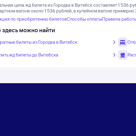
ьная цена жд билета из Городка в Витебск составляет 1 536 ру
артном вагоне около 1 536 рублей, в купейном вагоне примерно 
кция по приобретению билетов
Способы оплаты
Правила работ
 здесь можно найти
ратные билеты из Городка в Витебск
Оте
пить жд билеты до Витебска
Рас