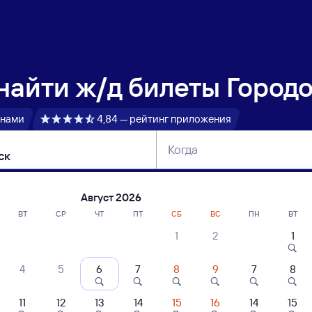
 найти
ж/д билеты Городо
 нами
4,84 — рейтинг приложения
Когда
тербург
Москва
Сегодня
Завтра
Август 2026
ВТ
СР
ЧТ
ПТ
СБ
ВС
ПН
ВТ
1
2
1
сание поездов Городок — Витебск
4
5
6
7
8
9
7
8
ние поездов Витебск — Городок
дажа билетов на 3 ноября. Отправление и прибытие по местному времени
11
12
13
14
15
16
14
15