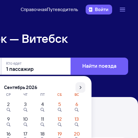
Справочная
Путеводитель
Войти
к — Витебск
Кто едет
Найти поезда
Сентябрь 2026
СР
ЧТ
ПТ
СБ
ВС
2
3
4
5
6
9
10
11
12
13
. Цены за 1 пассажира
16
17
18
19
20