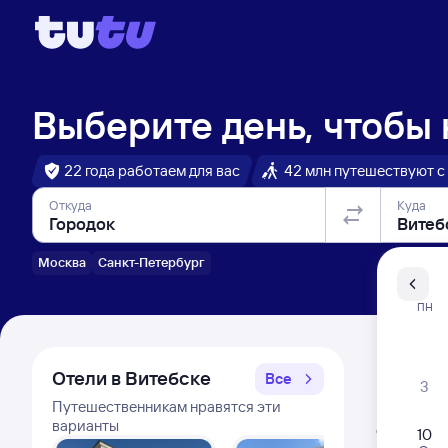
Выберите день, чтобы
22 года работаем для вас
42 млн путешествуют с
Откуда
Куда
Москва
Санкт-Петербург
Санкт-Пе
ПН
Распи
Отели в Витебске
Все
3
Путешественникам нравятся эти
Расписа
варианты
Открыта про
10