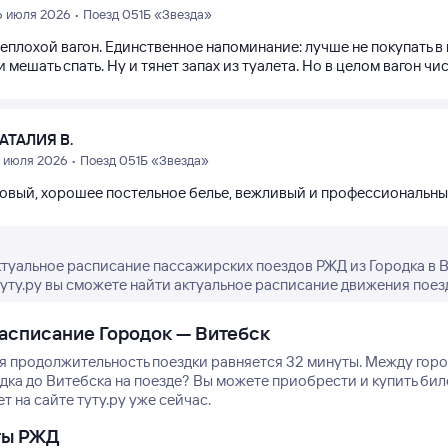
6 июля 2026 • Поезд 051Б «Звезда»
еплохой вагон. Единственное напоминание: лучше не покупать в 
и мешать спать. Ну и тянет запах из туалета. Но в целом вагон ч
АТАЛИЯ В.
9 июля 2026 • Поезд 051Б «Звезда»
новый, хорошее постельное белье, вежливый и профессиональны
ктуальное расписание пассажирских поездов РЖД из Городка в В
туту.ру вы сможете найти актуальное расписание движения поезд
асписание Городок — Витебск
я продолжительность поездки равняется 32 минуты.
Между город
дка до Витебска на поезде? Вы можете приобрести и купить бил
т на сайте туту.ру уже сейчас.
ты РЖД