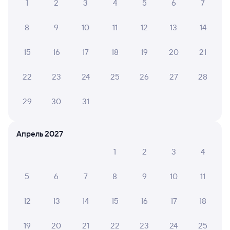
1
2
3
4
5
6
7
Отели Тобольска
8
9
10
11
12
13
14
Расписание поездов Тобольск
Расписание автобусов Голышманово —
15
16
17
18
19
20
21
Тобольск
22
23
24
25
26
27
28
29
30
31
Апрель 2027
1
2
3
4
5
6
7
8
9
10
11
12
13
14
15
16
17
18
19
20
21
22
23
24
25