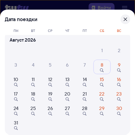
Войти
Дата поездки
Выберите день, чтобы найти
ж/д
ПН
ВТ
СР
ЧТ
ПТ
СБ
ВС
билеты Голышманово — Тобольск
Август 2026
Откуда
1
2
Куда
3
4
5
6
7
8
9
Когда
10
11
12
13
14
15
16
Кто едет
17
18
19
20
21
22
23
24
25
26
27
28
29
30
Найти поезда
31