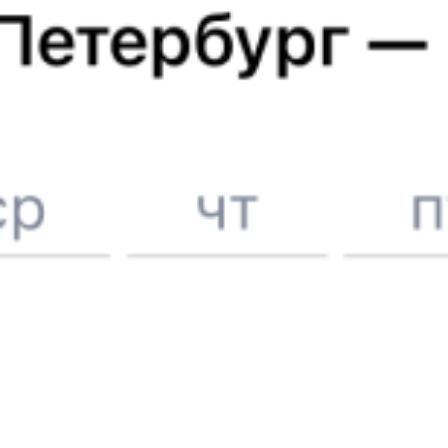
6 причин купить ж/д билеты именно здесь
Онлайн-покупка за 4 минуты
Онлайн-возврат билетов без очереди в кассу
Выбор любимых мест на схемах вагонов
Подробные ответы на вопросы о поездке или покупке
СМС-сопровождение до посадки в поезд
Оформление без регистрации на сайте
Частые вопросы
Что нужно, чтобы сесть в поезд?
Как поменять билет на другую дату или на другой поезд?
Как вернуть билет?