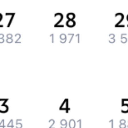
Контактная информация
Партнерам
Реклама на Туту.ру
Партнерская программа
Загрузите в
App Store
Загрузите в
Google Play
Загрузите в
AppGallery
Загрузите в
RuStore