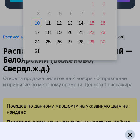
1
2
3
4
5
6
7
8
9
10
11
12
13
14
15
16
17
18
19
20
21
22
23
·
Расписание поездов
Ж/д билеты Гагарский → Белоярский
24
25
26
27
28
29
30
Расписание поездов Гагарский —
31
Белоярский (Баженово,
Свердл.ж.д.)
Открыта продажа билетов на 7 ноября · Отправление
и прибытие по местному времени. Цены за 1 пассажира
Поездов по данному маршруту на указанную дату не
найдено.
Поезда по указанному маршруту не ходят или сейчас
нет свободных мест.
Попробуйте повторить данный поиск позже