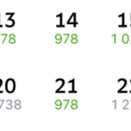
Про расписание Гагарский — Баженово
По этому маршруту курсирует 0 поездов.
Ищете как добраться из
Гагарского
до
Белоярского
или как
доехать на поезде?
Наш сервис позволяет заказать и купить железнодорожный
билет
Гагарский
–
Белоярский
через интернет уже сейчас.
Путешественникам
Справочная
Путеводитель по странам
Бонусная программа
Подарочные сертификаты
Компания
История Туту.ру
Вакансии
Обратная связь