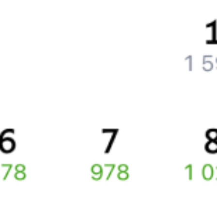
Что делать, если ошибся при вводе данных пассажира?
Как перевезти животное в поезде?
Как получить отчетные документы для бухгалтерии?
Что делать, если оплата не проходит?
Билеты РЖД
Вы можете заказать электронный жд билет и
железнодорожный билет на бланке РЖД.
Если вас интересует цена билета на поезд от
Гагарского
до
Белоярского
, то укажите дату поездки. При этом вы увидите
стоимость билетов во всех доступных вагонах (плацкарт, купе
и др.) и сможете купить жд билеты
Гагарский
–
Белоярский
онлайн.
Инструкция по приобретению билетов
Способы оплаты
Правила работы сервиса