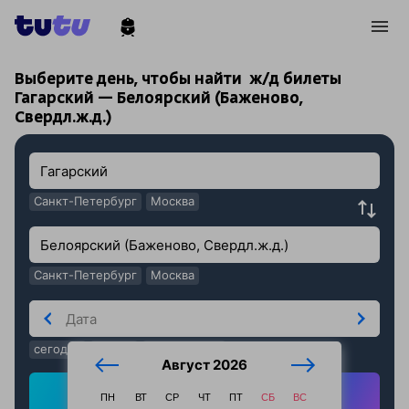
!
!
Выберите день, чтобы найти
ж/д билеты
Гагарский — Белоярский (Баженово,
Свердл.ж.д.)
Санкт-Петербург
Москва
Санкт-Петербург
Москва
сегодня
завтра
послезавтра
Август 2026
Найти ж/д билеты
ПН
ВТ
СР
ЧТ
ПТ
СБ
ВС