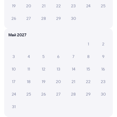
19
20
21
22
23
24
25
8,3
8,3
26
27
28
29
30
Отель
Отель
Отель
Гостиница "Саратов"
Гостиница Волжанка
ОТО О
Май 2027
1
2
1 ⁠800 ⁠₽
500 ⁠₽
3 ⁠179 
3
4
5
6
7
8
9
Отзывы пассажиров Туту о поездах
10
11
12
13
14
15
16
по этому направлению
17
18
19
20
21
22
23
Мы отображаем актуальные отзывы и не удаляем
отрицательные мнения
24
25
26
27
28
29
30
НАТАЛЬЯ А.
10
31 июля 2026 • Поезд 097С
31
Поездка очень понравилась, в вагоне чисто, добрые и