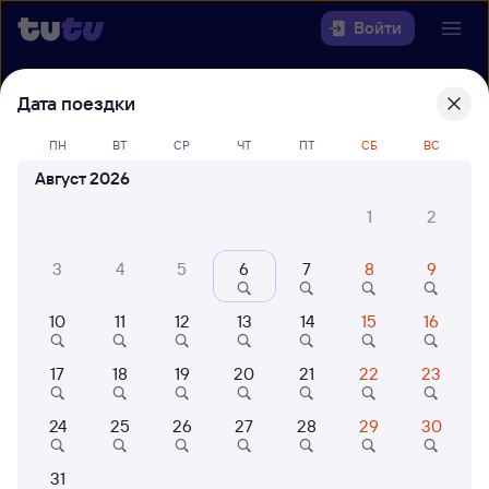
Войти
Выберите день, чтобы найти
ж/д
Дата поездки
билеты Ессентуки — Саратов-1 Пасс.
ПН
ВТ
СР
ЧТ
ПТ
СБ
ВС
22 года работаем для вас
42 млн путешествуют с на
Август 2026
Откуда
1
2
Куда
3
4
5
6
7
8
9
Когда
10
11
12
13
14
15
16
Кто едет
17
18
19
20
21
22
23
24
25
26
27
28
29
30
Найти поезда
31