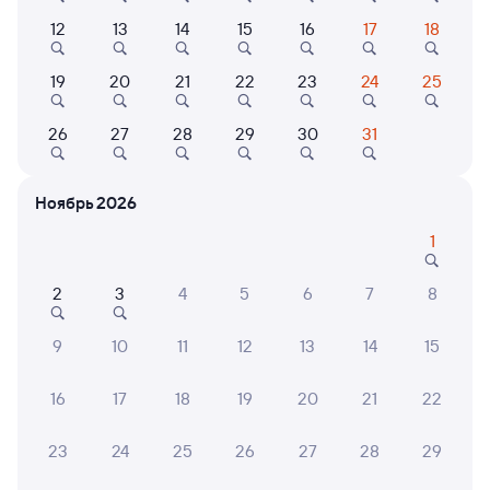
от
3 ⁠965 ⁠₽
от
5 ⁠088 ⁠₽
от
16 ⁠390 ⁠₽
12
13
14
15
16
17
18
Выберите дату
19
20
21
22
23
24
25
365С
Проходящий
7,5
26
27
28
29
30
31
1 д 4 ч 37 м в пути
15:53
21:30
Ноябрь 2026
Ессентуки
Саратов-1 Пасс.
1
из Кисловодска
Саратов
в Пермь-2
2
3
4
5
6
7
8
Дни следования
ближайшие: 8, 12, 16 августа
Маршрут
9
10
11
12
13
14
15
Плацкарт
Купе
от
3 ⁠965 ⁠₽
от
5 ⁠307 ⁠₽
16
17
18
19
20
21
22
Выберите дату
23
24
25
26
27
28
29