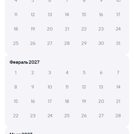
4
5
6
7
8
9
10
059С
Проходящий
8,8
11
12
13
14
15
16
17
1 д 41 м в пути
19:24
21:05
18
19
20
21
22
23
24
Ессентуки
Саратов-1 Пасс.
из Кисловодска
Саратов
25
26
27
28
29
30
31
в Новокузнецк (ж/д вокзал)
Дни следования
ближайшие: 7, 9, 11 августа
Маршрут
Февраль 2027
Плацкарт
Купе
СВ
1
2
3
4
5
6
7
от
4 ⁠079 ⁠₽
от
5 ⁠072 ⁠₽
от
14 ⁠752 ⁠₽
Выберите дату
8
9
10
11
12
13
14
Самый быстрый
15
16
17
18
19
20
21
097С
Проходящий
8,1
22
23
24
25
26
27
28
1 д 41 м в пути
19:24
21:05
Ессентуки
Саратов-1 Пасс.