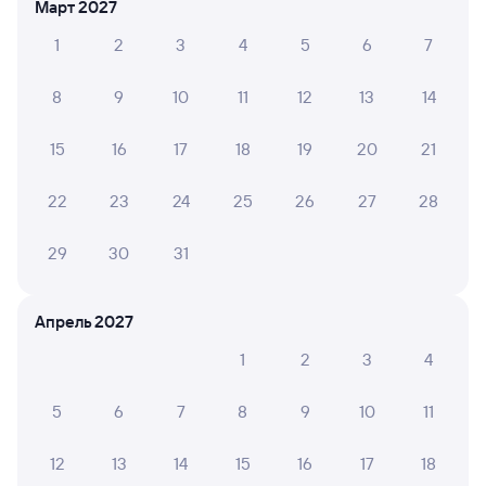
Март 2027
из Северодвинска
Вологда
1
2
3
4
5
6
7
Дни следования
ближайшие: 7, 9, 11 августа
Маршрут
8
9
10
11
12
13
14
Плацкарт
Купе
от
2 ⁠538 ⁠₽
от
3 ⁠364 ⁠₽
15
16
17
18
19
20
21
Выберите дату
22
23
24
25
26
27
28
329Я
Проходящий
8,3
29
30
31
8 ч 58 м в пути
12:20
21:18
Апрель 2027
Емца
Вологда-1
из Архангельска Города
Вологда
1
2
3
4
Дни следования
ближайшие: 6, 8, 10 августа
Маршрут
5
6
7
8
9
10
11
Плацкарт
Купе
12
13
14
15
16
17
18
от
2 ⁠538 ⁠₽
от
3 ⁠596 ⁠₽