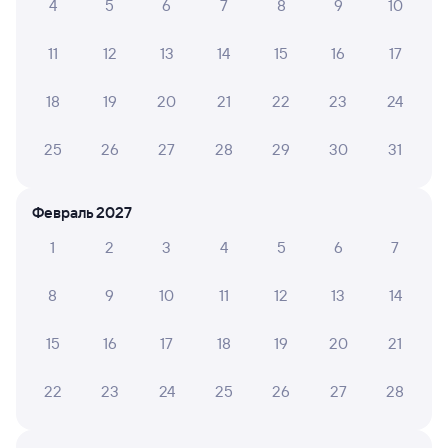
4
5
6
7
8
9
10
187Я
Проходящий
8,1
11
12
13
14
15
16
17
8 ч 27 м в пути
11:02
19:29
18
19
20
21
22
23
24
Емца
Вологда-1
из Архангельска Города
Вологда
в Новороссийск
25
26
27
28
29
30
31
Дни следования
ближайшие: 6, 8, 10 августа
Маршрут
Февраль 2027
Плацкарт
Купе
от
2 ⁠712 ⁠₽
от
4 ⁠265 ⁠₽
1
2
3
4
5
6
7
Выберите дату
8
9
10
11
12
13
14
15
16
17
18
19
20
21
327Я
Проходящий
8,7
8 ч 58 м в пути
22
23
24
25
26
27
28
12:20
21:18
Емца
Вологда-1