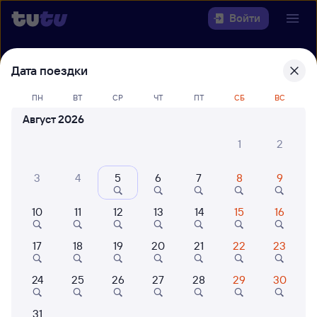
Войти
Выберите день, чтобы найти
ж/д
Дата поездки
билеты Емца — Вологда-1
ПН
ВТ
СР
ЧТ
ПТ
СБ
ВС
22 года работаем для вас
42 млн путешествуют с на
Август 2026
Откуда
1
2
Куда
3
4
5
6
7
8
9
Когда
10
11
12
13
14
15
16
Кто едет
17
18
19
20
21
22
23
24
25
26
27
28
29
30
Найти поезда
31