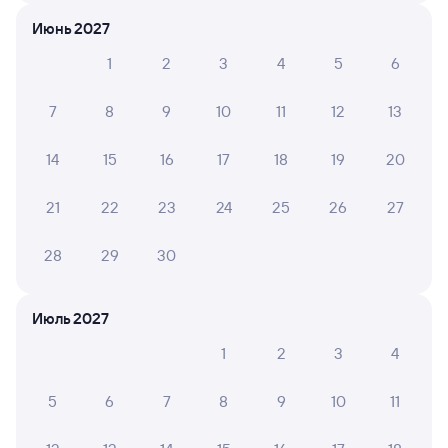
Июнь 2027
Искать билеты
1
2
3
4
5
6
Отели в Вологде
7
8
9
10
11
12
13
Все
Путешественникам нравятся эти варианты
14
15
16
17
18
19
20
21
22
23
24
25
26
27
8,8
8,7
7,8
28
29
30
Отель
Отель
Гостиница Спутник
Николаевский
Спас
Июль 2027
1
2
3
4
Кешбэк 93
Кешб
1 ⁠729 ⁠₽
3 ⁠100 ⁠₽
2 ⁠900
5
6
7
8
9
10
11