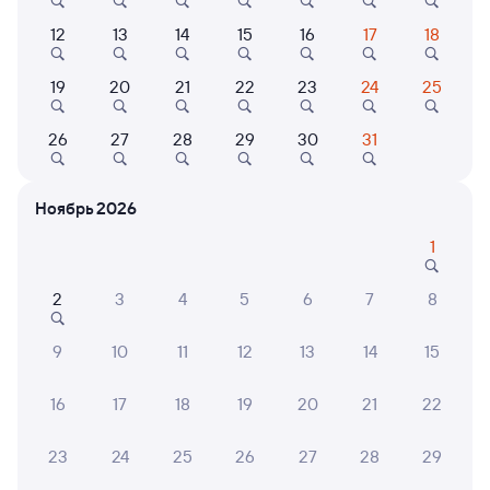
Выберите дату
12
13
14
15
16
17
18
19
20
21
22
23
24
25
015Я
Проходящий
7,7
26
27
28
29
30
31
6 ч 58 м в пути
02:21
09:19
Емца
Вологда-1
Ноябрь 2026
из Архангельска Города
Вологда
в Москву Ярославскую
1
Дни следования
ближайшие: 6, 7, 8 августа
Маршрут
2
3
4
5
6
7
8
Плацкарт
Купе
СВ
9
10
11
12
13
14
15
от
2 ⁠712 ⁠₽
от
3 ⁠348 ⁠₽
от
8 ⁠377 ⁠₽
Выберите дату
16
17
18
19
20
21
22
23
24
25
26
27
28
29
079Я
Проходящий
8,4