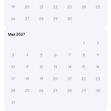
Выберите дату
19
20
21
22
23
24
25
Самый быстрый
26
27
28
29
30
221Я
Проходящий
7,5
6 ч 36 м в пути
14:04
20:40
Май 2027
1
2
Емца
Вологда-1
из Архангельска Города
Вологда
в Анапу
3
4
5
6
7
8
9
Дни следования
ближайшие: 7, 9, 10 августа
Маршрут
10
11
12
13
14
15
16
Плацкарт
Купе
17
18
19
20
21
22
23
от
2 ⁠712 ⁠₽
от
3 ⁠348 ⁠₽
Выберите дату
24
25
26
27
28
29
30
31
Найдём билет на поезд за вас
Даже если сейчас нет мест