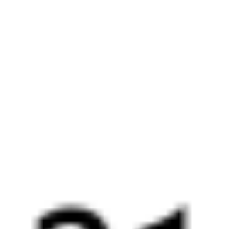
Выбрать дату
531Г + 205С
17 528 ₽
поездки
от
354С
205С
11:34
13:01
1 пересадка
Орловский
,
Двойная
Куйтун
20 ч 39 м
5 д 20 ч 27 м
в пути
Выбрать дату
354С + 205С
14 955 ₽
поездки
от
354С
269*С
11:34
13:01
1 пересадка
Орловский
,
Двойная
Куйтун
21 ч 46 м
5 д 20 ч 27 м
в пути