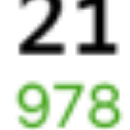
Выбрать дату
354С + 270С
15 470 ₽
поездки
от
354С
002Э
Россия
11:34
15:50
1 пересадка
Орловский
,
Двойная
Куйтун
16 ч 58 м
4 д 23 ч 16 м в пути
Выбрать дату
354С + 002Э
21 831 ₽
поездки
от
354С
070Я
11:34
03:00
1 пересадка
Орловский
,
Двойная
Куйтун
3 ч 10 м
4 д 10 ч 26 м в пути