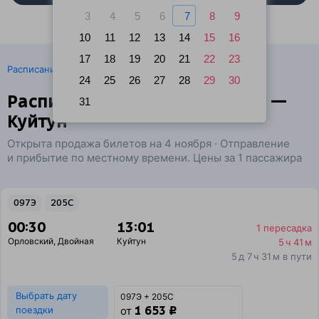
3
4
5
6
7
8
9
10
11
12
13
14
15
16
17
18
19
20
21
22
23
·
Расписание поездов
Ж/д билеты Орловский → Куйтун
24
25
26
27
28
29
30
Расписание поездов Двойная —
31
Куйтун
Открыта продажа билетов на 4 ноября · Отправление
и прибытие по местному времени. Цены за 1 пассажира
097Э
205С
00:30
13:01
1 пересадка
Орловский
,
Двойная
Куйтун
5 ч 41 м
5 д 7 ч 31 м в пути
Выбрать дату
097Э + 205С
1 653 ₽
поездки
от