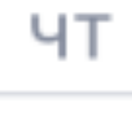
16 014 ₽
поездки
от
254Э
270С
05:34
13:01
1 пересадка
Орловский
,
Двойная
Куйтун
2 ч 56 м
5 д 2 ч 27 м в пути
Выбрать дату
254Э + 270С
1 625 ₽
поездки
от
256С
206*С
05:34
13:01
1 пересадка
Орловский
,
Двойная
Куйтун
1 ч 49 м
5 д 2 ч 27 м в пути
Выбрать дату
256С + 205С
14 389 ₽
поездки
от