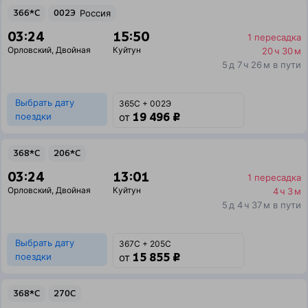
366*С
002Э
Россия
03:24
15:50
1 пересадка
Орловский
,
Двойная
Куйтун
20 ч 30 м
5 д 7 ч 26 м в пути
Выбрать дату
365С + 002Э
19 496 ₽
поездки
от
368*С
206*С
03:24
13:01
1 пересадка
Орловский
,
Двойная
Куйтун
4 ч 3 м
5 д 4 ч 37 м в пути
Выбрать дату
367С + 205С
15 855 ₽
поездки
от
368*С
270С