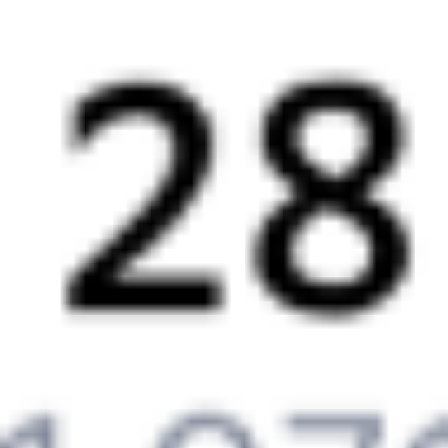
510С
270С
13:10
13:01
1 пересадка
Орловский
,
Двойная
Куйтун
19 ч 22 м
5 д 18 ч 51 м в пути
Выбрать дату
510С + 270С
1 540 ₽
поездки
от
522С
270С
13:10
13:01
1 пересадка
Орловский
,
Двойная
Куйтун
19 ч 22 м
5 д 18 ч 51 м в пути
Выбрать дату
522С + 270С
1 540 ₽
поездки
от
522С
206*С