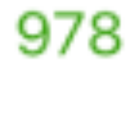
060*С
270С
07:11
13:01
1 пересадка
Орловский
,
Двойная
Куйтун
1 ч 22 м
5 д 50 м в пути
Выбрать дату
059С + 270С
1 545 ₽
поездки
от
098*С
270С
07:11
13:01
1 пересадка
Орловский
,
Двойная
Куйтун
1 ч 22 м
5 д 50 м в пути
Выбрать дату
097С + 270С
1 625 ₽
поездки
от
098*С
205С