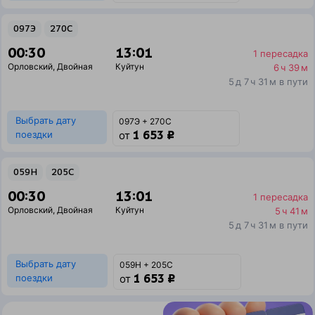
097Э
270С
00:30
13:01
1 пересадка
Орловский
,
Двойная
Куйтун
6 ч 39 м
5 д 7 ч 31 м в пути
Выбрать дату
097Э + 270С
1 653 ₽
поездки
от
059Н
205С
00:30
13:01
1 пересадка
Орловский
,
Двойная
Куйтун
5 ч 41 м
5 д 7 ч 31 м в пути
Выбрать дату
059Н + 205С
1 653 ₽
поездки
от