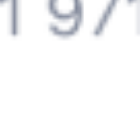
13:10
13:01
1 пересадка
Орловский
,
Двойная
Куйтун
18 ч 15 м
5 д 18 ч 51 м в пути
Выбрать дату
522С + 205С
15 929 ₽
поездки
от
585Й
Таврия
270С
13:10
13:01
1 пересадка
Орловский
,
Двойная
Куйтун
17 ч 2 м
5 д 18 ч 51 м в пути
Выбрать дату
585Й + 270С
16 290 ₽
поездки
от
522С
002Э
Россия
13:10
15:50
1 пересадка