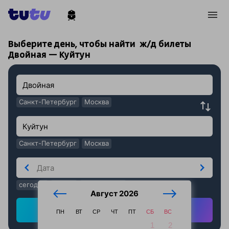
!
!
Выберите день, чтобы найти
ж/д билеты
Двойная — Куйтун
Санкт-Петербург
Москва
Санкт-Петербург
Москва
сегодня
завтра
послезавтра
Август 2026
Найти ж/д билеты
ПН
ВТ
СР
ЧТ
ПТ
СБ
ВС
1
2