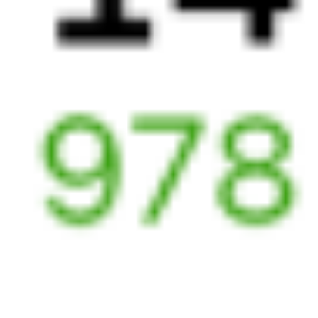
Орловский
,
Двойная
Куйтун
19 ч 56 м
5 д 21 ч 59 м в пути
Выбрать дату
531Г + 270С
16 432 ₽
поездки
от
497Г
270С
10:02
13:01
1 пересадка
Орловский
,
Двойная
Куйтун
19 ч 56 м
5 д 21 ч 59 м в пути
Выбрать дату
497Г + 270С
16 432 ₽
поездки
от
531Г
206*С
10:02
13:01
1 пересадка
Орловский
,
Двойная
Куйтун
18 ч 55 м
5 д 21 ч 59 м в пути