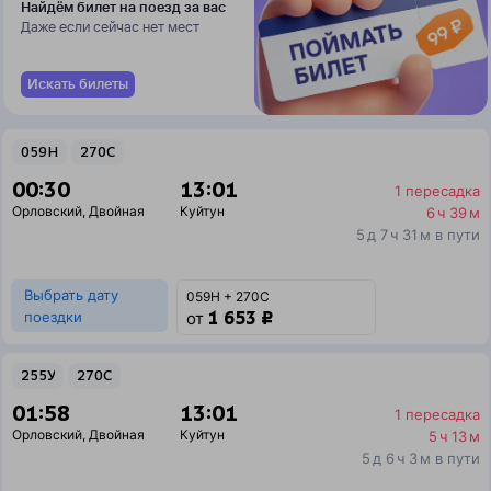
Найдём билет на поезд за вас
Даже если сейчас нет мест
Искать билеты
059Н
270С
00:30
13:01
1 пересадка
Орловский
,
Двойная
Куйтун
6 ч 39 м
5 д 7 ч 31 м в пути
Выбрать дату
059Н + 270С
1 653 ₽
поездки
от
255У
270С
01:58
13:01
1 пересадка
Орловский
,
Двойная
Куйтун
5 ч 13 м
5 д 6 ч 3 м в пути