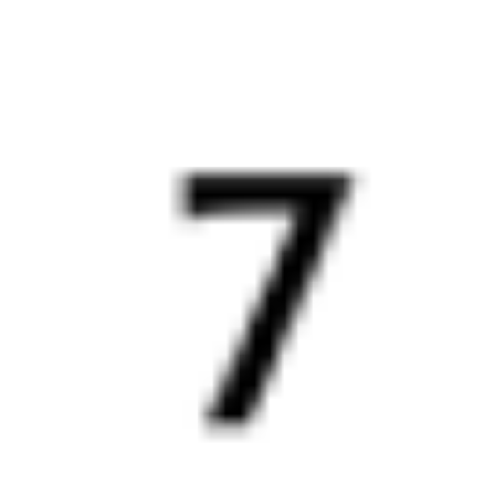
21 041 ₽
поездки
от
098*С
002Э
Россия
07:11
15:50
1 пересадка
Орловский
,
Двойная
Куйтун
14 ч 15 м
4 д 3 ч 39 м в пути
Выбрать дату
097С + 002Э
16 835 ₽
поездки
от
060*С
002Э
Россия
07:11
15:50
1 пересадка
Орловский
,
Двойная
Куйтун
14 ч 15 м
4 д 3 ч 39 м в пути
Выбрать дату
059С + 002Э
16 835 ₽
поездки
от