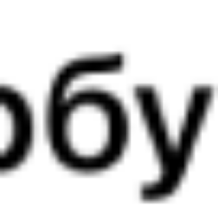
5 д 4 ч 33 м в пути
Выбрать дату
522Е + 270С
1 566 ₽
поездки
от
521*Е
205С
03:28
13:01
1 пересадка
Орловский
,
Двойная
Куйтун
2 ч 43 м
5 д 4 ч 33 м в пути
Выбрать дату
522Е + 205С
1 566 ₽
поездки
от
509Г
205С
03:28
13:01
1 пересадка
Орловский
,
Двойная
Куйтун
2 ч 43 м
5 д 4 ч 33 м в пути