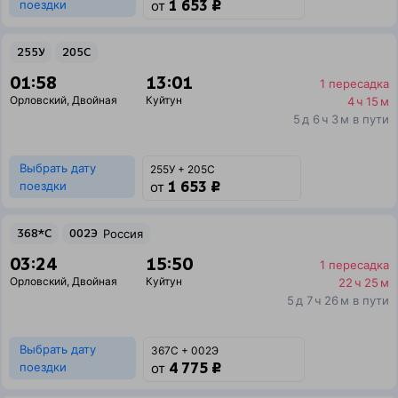
1 653 ₽
поездки
от
255У
205С
01:58
13:01
1 пересадка
Орловский
,
Двойная
Куйтун
4 ч 15 м
5 д 6 ч 3 м в пути
Выбрать дату
255У + 205С
1 653 ₽
поездки
от
368*С
002Э
Россия
03:24
15:50
1 пересадка
Орловский
,
Двойная
Куйтун
22 ч 25 м
5 д 7 ч 26 м в пути
Выбрать дату
367С + 002Э
4 775 ₽
поездки
от