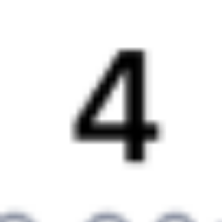
Выбрать дату
522С + 010Н
18 836 ₽
поездки
от
522С
082И
13:10
19:00
1 пересадка
Орловский
,
Двойная
Куйтун
11 ч 14 м
4 д 5 ч 50 м в пути
Выбрать дату
522С + 082И
17 874 ₽
поездки
от
466С
270С
14:48
13:01
1 пересадка
Орловский
,
Двойная
Куйтун
17 ч 44 м
5 д 17 ч 13 м в пути