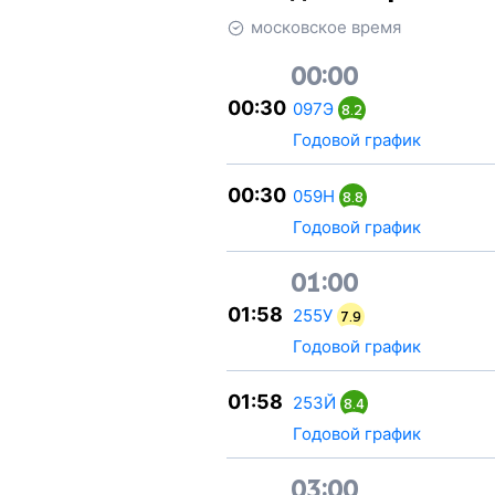
московское время
00:00
00:30
097Э
8.2
Годовой график
00:30
059Н
8.8
Годовой график
01:00
01:58
255У
7.9
Годовой график
01:58
253Й
8.4
Годовой график
03:00