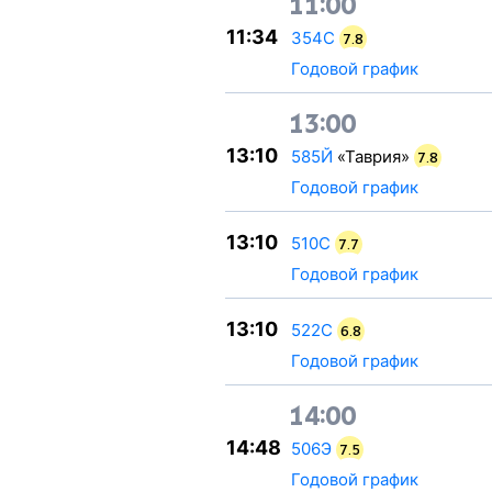
11:00
11:34
354С
7.8
Годовой график
13:00
13:10
585Й
«Таврия»
7.8
Годовой график
13:10
510С
7.7
Годовой график
13:10
522С
6.8
Годовой график
14:00
14:48
506Э
7.5
Годовой график