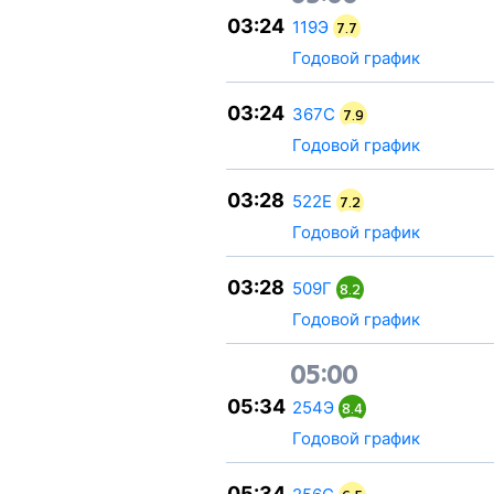
03:24
119Э
7.7
Годовой график
03:24
367С
7.9
Годовой график
03:28
522Е
7.2
Годовой график
03:28
509Г
8.2
Годовой график
05:00
05:34
254Э
8.4
Годовой график
05:34