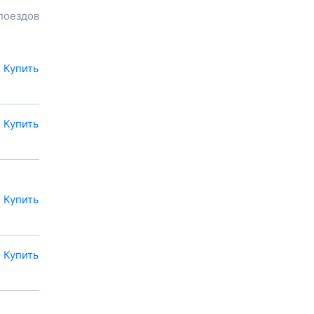
до
Орловского
, расстояние и
поездов
время в пути.
Наш сервис позволяет
заказать или
купить билет на
поезд в
Орловского
на сайте
Купить
прямо сейчас.
Также можно
воспользоваться услугой
Купить
заказа электронного ж/д
билета.
Купить
Купить