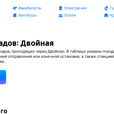
Авиабилеты
Электрички
Т
Автобусы
Отели
Ар
здов: Двойная
здов, проходящих через Двойную. В таблице указаны поезд
ией отправления или конечной остановки, а также станцие
ию.
д
ого