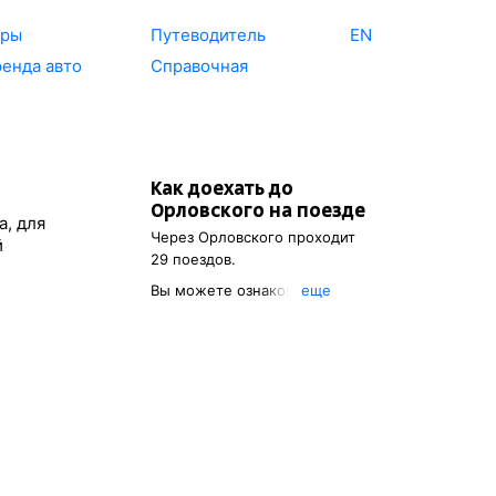
уры
Путеводитель
EN
енда авто
Справочная
Как доехать до
Орловского
на поезде
а, для
Через
Орловского
проходит
й
29 поездов.
Вы можете ознакомиться с
eще
расписанием поездов, с
помощью которых можно
добраться до
Орловского
.
Также есть возможность
выбрать наиболее
подходящий маршрут.
Указав место отправления, вы
сможете узнать цену билета