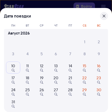
Войти
Дата поездки
Выберите день, чтобы найти
ж/д
ПН
ВТ
СР
ЧТ
ПТ
СБ
ВС
билеты Динская — Крымская
Август 2026
Откуда
1
2
Куда
3
4
5
6
7
8
9
10
11
12
13
14
15
16
Когда
17
18
19
20
21
22
23
Кто едет
24
25
26
27
28
29
30
Найти поезда
31