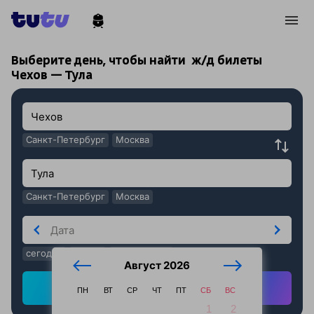
!
!
Выберите день, чтобы найти
ж/д билеты
Чехов — Тула
Санкт-Петербург
Москва
Санкт-Петербург
Москва
сегодня
завтра
послезавтра
Август 2026
Найти ж/д билеты
ПН
ВТ
СР
ЧТ
ПТ
СБ
ВС
1
2