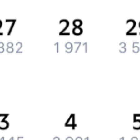
Обратная связь
Контактная информация
Партнерам
Реклама на Туту.ру
Партнерская программа
Загрузите в
App Store
Загрузите в
Google Play
Загрузите в
AppGallery
Загрузите в
RuStore