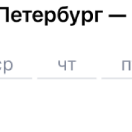
Отели в Туле
Поддержка 24/7 на Туту
6 причин купить ж/д билеты именно здесь
Онлайн-покупка за 4 минуты
Онлайн-возврат билетов без очереди в кассу
Выбор любимых мест на схемах вагонов
Подробные ответы на вопросы о поездке или покупке
СМС-сопровождение до посадки в поезд
Оформление без регистрации на сайте
Частые вопросы
Что нужно, чтобы сесть в поезд?
Как поменять билет на другую дату или на другой поезд?