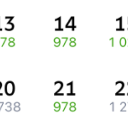
Про расписание Чехов — Тула
По этому направлению курсирует 0 поездов.
Ищете как добраться из
Чехова
до
Тулы
или как доехать на
поезде?
Наш сервис позволяет заказать и купить железнодорожный
билет
Чехов
–
Тула
через интернет прямо сейчас.
Путешественникам
Справочная
Путеводитель по странам
Бонусная программа
Подарочные сертификаты
Компания
История Туту.ру
Вакансии