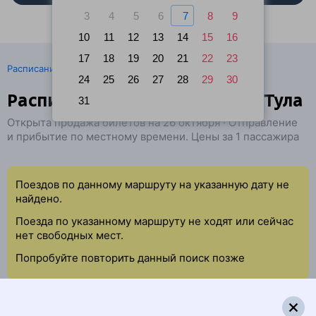
3
4
5
6
7
8
9
10
11
12
13
14
15
16
17
18
19
20
21
22
23
·
Расписание поездов
Ж/д билеты Чехов → Тула
24
25
26
27
28
29
30
Расписание поездов Чехов — Тула
31
Открыта продажа билетов на 26 октября · Отправление
и прибытие по местному времени. Цены за 1 пассажира
Поездов по данному маршруту на указанную дату не
найдено.
Поезда по указанному маршруту не ходят или сейчас
нет свободных мест.
Попробуйте повторить данный поиск позже
Найдём билет на поезд за вас