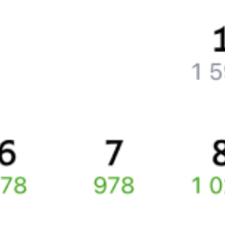
Как вернуть билет?
Что делать, если ошибся при вводе данных пассажира?
Как перевезти животное в поезде?
Как получить отчетные документы для бухгалтерии?
Что делать, если оплата не проходит?
Билеты РЖД
Вы можете заказать электронный жд билет и
железнодорожный билет на бланке РЖД.
Если вас интересует цена билета на поезд от
Чехова
до
Тулы
,
то укажите дату поездки. При этом вы увидите стоимость
билетов во всех доступных вагонах (плацкарт, купе и др.)
и сможете купить жд билеты
Чехов
–
Тула
онлайн.
Инструкция по приобретению билетов
Способы оплаты
Правила работы сервиса