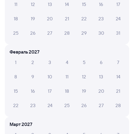
11
12
13
14
15
16
17
Обратные билеты из Брянска
в Митрофановку
18
19
20
21
22
23
24
Отели
25
26
27
28
29
30
31
Другие авиарейсы из Брянска
ЖД билеты в Митрофановку
Февраль 2027
1
2
3
4
5
6
7
8
9
10
11
12
13
14
15
16
17
18
19
20
21
22
23
24
25
26
27
28
Март 2027