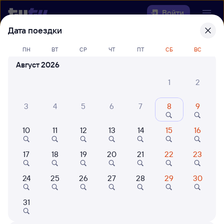
Войти
Дата поездки
Выберите день, чтобы найти
ж/д
ПН
ВТ
СР
ЧТ
ПТ
СБ
ВС
билеты Брянск — Митрофановка
Август 2026
Откуда
1
2
Куда
3
4
5
6
7
8
9
10
11
12
13
14
15
16
Когда
17
18
19
20
21
22
23
Кто едет
24
25
26
27
28
29
30
Найти поезда
31