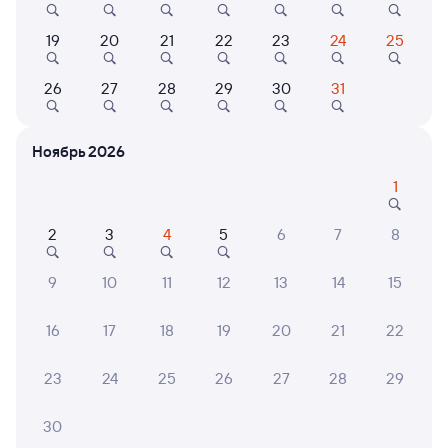
Выбор любимых мест на схемах вагонов
19
20
21
22
23
24
25
Подробные ответы на вопросы о поездке или
покупке
26
27
28
29
30
31
СМС-сопровождение до посадки в поезд
Ноябрь 2026
Оформление без регистрации на сайте
1
Частые вопросы
2
3
4
5
6
7
8
Что нужно, чтобы сесть в поезд?
9
10
11
12
13
14
15
Как поменять билет на другую дату или
на другой поезд?
16
17
18
19
20
21
22
Как вернуть билет?
23
24
25
26
27
28
29
Что делать, если ошибся при вводе данных
пассажира?
30
Как перевезти животное в поезде?