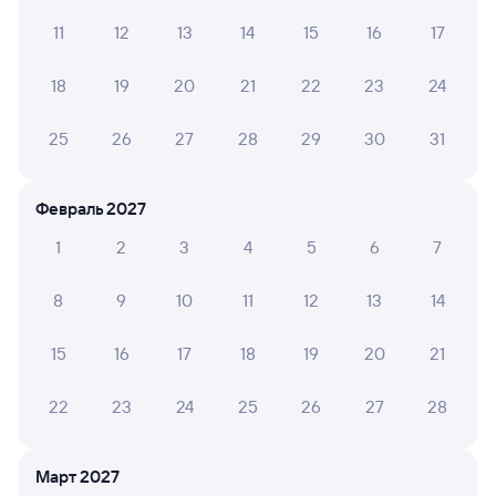
АЛЁНА П.
10
11
12
13
14
15
16
17
24 июля 2026 • Поезд 126С
Если в 13 вагоне,очень понравились ,вполне
18
19
20
21
22
23
24
комфортно, работает кондиционер, нет запахов,
вентиляция работает, супер
25
26
27
28
29
30
31
Ирина К.
10
Февраль 2027
20 июля 2026 • Поезд 126С
1
2
3
4
5
6
7
Ехали в 5 вагоне. Все очень комфортно.
Чисто,кондиционер работал. Отношение персонала
очень хорошее.
8
9
10
11
12
13
14
15
16
17
18
19
20
21
6 причин купить ж/д билеты
22
23
24
25
26
27
28
Онлайн-покупка за 4 минуты
Март 2027
Онлайн-возврат билетов без очереди в кассу