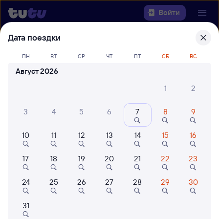
Войти
Дата поездки
Выберите день, чтобы найти
ж/д
ПН
ВТ
СР
ЧТ
ПТ
СБ
ВС
билеты Александро-Невская —
Август 2026
Богоявленск
1
2
22 года работаем для вас
42 млн путешествуют с на
Откуда
3
4
5
6
7
8
9
Куда
10
11
12
13
14
15
16
Когда
17
18
19
20
21
22
23
Кто едет
24
25
26
27
28
29
30
31
Найти поезда