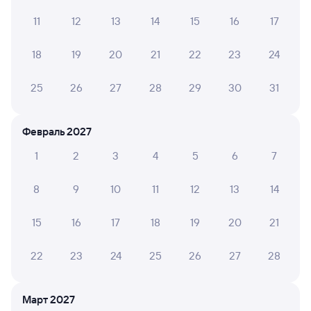
11
12
13
14
15
16
17
АЛЁНА П.
10
24 июля 2026 • Поезд 126Э
18
19
20
21
22
23
24
Если в 13 вагоне,очень понравились ,вполне
комфортно, работает кондиционер, нет запахов,
25
26
27
28
29
30
31
вентиляция работает, супер
Февраль 2027
Ирина К.
10
1
2
3
4
5
6
7
20 июля 2026 • Поезд 126Э
Ехали в 5 вагоне. Все очень комфортно.
8
9
10
11
12
13
14
Чисто,кондиционер работал. Отношение персонала
очень хорошее.
15
16
17
18
19
20
21
22
23
24
25
26
27
28
6 причин купить ж/д билеты
Онлайн-покупка за 4 минуты
Март 2027