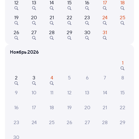
12
13
14
15
16
17
18
Выберите дату
19
20
21
22
23
24
25
26
27
28
29
30
31
Найдём билет на поезд за вас
Даже если сейчас нет мест
Ноябрь 2026
Искать билеты
1
Отзывы пассажиров Туту о поездах
по этому направлению
2
3
4
5
6
7
8
Мы отображаем актуальные отзывы и не удаляем
9
10
11
12
13
14
15
отрицательные мнения
16
17
18
19
20
21
22
НАТАЛЬЯ М.
8
30 июля 2026 • Поезд 126Э
23
24
25
26
27
28
29
Изначально в поезде было очень жарко, какое-то
время кондиционер не работал, потом стало
30