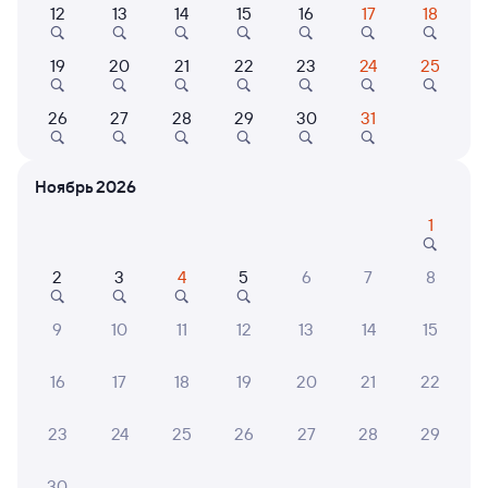
12
13
14
15
16
17
18
Найдём билет на поезд за вас
Даже если сейчас нет мест
19
20
21
22
23
24
25
Искать билеты
26
27
28
29
30
31
Отели в Уссурийске
Все
Ноябрь 2026
Путешественникам нравятся эти варианты
1
2
3
4
5
6
7
8
9,3
8,6
9
10
11
12
13
14
15
Отель
Отель
16
17
18
19
20
21
22
Лайнер
Отель Метелица
Апарт
"ГАРУ
23
24
25
26
27
28
29
2 ⁠901 ⁠₽
3 ⁠603 ⁠₽
4 ⁠600
30