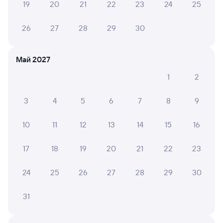
19
20
21
22
23
24
25
Оформление без регистрации на сайте
26
27
28
29
30
Частые вопросы
Май 2027
Что нужно, чтобы сесть в поезд?
1
2
Как поменять билет на другую дату или
на другой поезд?
3
4
5
6
7
8
9
Как вернуть билет?
Что делать, если ошибся при вводе данных
10
11
12
13
14
15
16
пассажира?
17
18
19
20
21
22
23
Как перевезти животное в поезде?
Как получить отчетные документы для
24
25
26
27
28
29
30
бухгалтерии?
Что делать, если оплата не проходит?
31