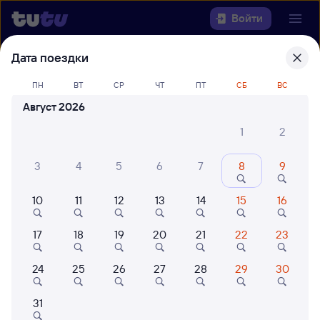
Войти
Дата поездки
Выберите день, чтобы найти
ж/д
билеты Благовещенск — Уссурийск
ПН
ВТ
СР
ЧТ
ПТ
СБ
ВС
Август 2026
Откуда
1
2
Куда
3
4
5
6
7
8
9
Когда
10
11
12
13
14
15
16
Кто едет
17
18
19
20
21
22
23
24
25
26
27
28
29
30
Найти поезда
31