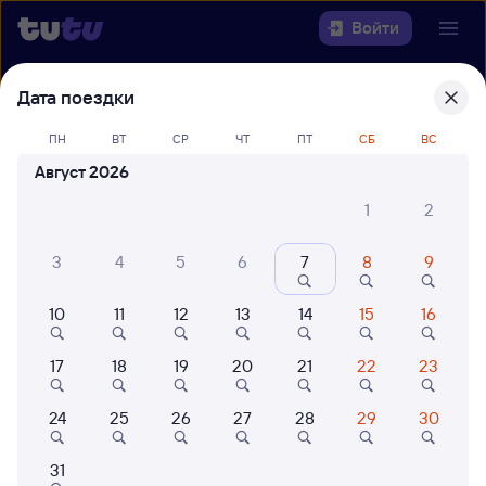
Войти
Дата поездки
Выберите день, чтобы найти
ж/д
билеты Бердск — Новосибирск
ПН
ВТ
СР
ЧТ
ПТ
СБ
ВС
Август 2026
22 года работаем для вас
42 млн путешествуют с на
Откуда
1
2
Куда
3
4
5
6
7
8
9
10
11
12
13
14
15
16
Когда
17
18
19
20
21
22
23
Кто едет
24
25
26
27
28
29
30
Найти поезда
31