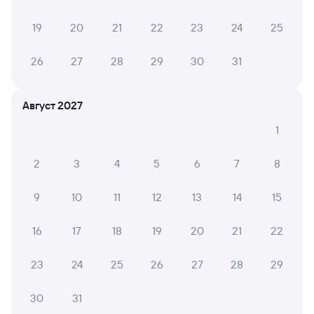
Онлайн-возврат билетов без очереди в кассу
19
20
21
22
23
24
25
Выбор любимых мест на схемах вагонов
26
27
28
29
30
31
Подробные ответы на вопросы о поездке или
покупке
Август 2027
СМС-сопровождение до посадки в поезд
1
Оформление без регистрации на сайте
2
3
4
5
6
7
8
Частые вопросы
9
10
11
12
13
14
15
Что нужно, чтобы сесть в поезд?
16
17
18
19
20
21
22
Как поменять билет на другую дату или
на другой поезд?
23
24
25
26
27
28
29
Как вернуть билет?
30
31
Что делать, если ошибся при вводе данных
пассажира?