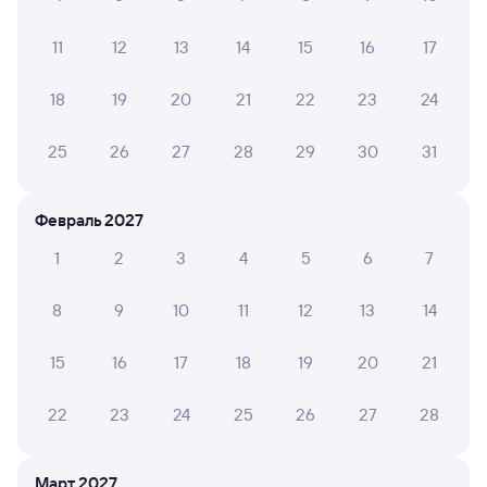
21:01
21:59
11
12
13
14
15
16
17
Бердск
Новосибирск-Главный
из Барнаула
Новосибирск
в Адлер
18
19
20
21
22
23
24
Дни следования
ближайшие: 7, 9, 11 августа
Маршрут
25
26
27
28
29
30
31
Плацкарт
Купе
от
1 ⁠345 ⁠₽
от
1 ⁠975 ⁠₽
Февраль 2027
Выберите дату
1
2
3
4
5
6
7
8
9
10
11
12
13
14
Найдём билет на поезд за вас
Даже если сейчас нет мест
15
16
17
18
19
20
21
Искать билеты
22
23
24
25
26
27
28
Отели в Новосибирске
Все
Март 2027