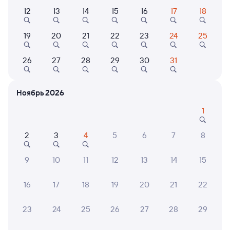
12
13
14
15
16
17
18
Самый быстрый
308Н
Проходящий
8,7
19
20
21
22
23
24
25
13 м в пути
08:05
08:18
26
27
28
29
30
31
Бердск
Сеятель
из Риддера
Новосибирск
Ноябрь 2026
в Новосибирск-Главный
1
Дни следования
ближайшие: 9, 17, 25 августа
Маршрут
2
3
4
5
6
7
8
Плацкарт
Купе
от
1 ⁠162 ⁠₽
от
2 ⁠402 ⁠₽
9
10
11
12
13
14
15
Выберите дату
16
17
18
19
20
21
22
Самый быстрый
301Ц
Проходящий
6,6
23
24
25
26
27
28
29
13 м в пути
08:05
08:18