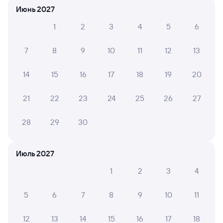
Июнь 2027
1
2
3
4
5
6
СВЕТ М.
10
27 июля 2026 • Поезд 306Н
7
8
9
10
11
12
13
Всё хорошо! Спасибо за помощь РЖД
маломобильным гражданам, за чуткость и
отзывчивость, профессионализм и терпение.
14
15
16
17
18
19
20
21
22
23
24
25
26
27
ВАДИМ Н.
8
26 июля 2026 • Поезд 306Н
28
29
30
старый вагон. сплошные неудобства. Туалеты не
удобные очень. Хорошо что не долгий маршрут.
Июль 2027
1
2
3
4
6 причин купить ж/д билеты
5
6
7
8
9
10
11
Онлайн-покупка за 4 минуты
12
13
14
15
16
17
18