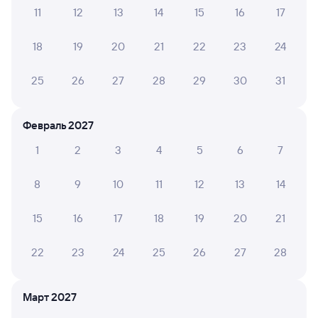
11
12
13
14
15
16
17
Проверьте время отправления и прибытия рейсов РЖД
из Белорецка в Пугачёвск. Обратите внимание, расписание
18
19
20
21
22
23
24
может измениться. На сайте Туту вы найдете актуальное
расписание движения поездов в 2026 году.
Подробнее
о покупке билетов РЖД
25
26
27
28
29
30
31
Про расписание Белорецк — Пугачёвск
Февраль 2027
На этом направлении ходит 0 поездов.
1
2
3
4
5
6
7
Билеты РЖД
8
9
10
11
12
13
14
Инструкция по приобретению билетов
Способы оплаты
Правила работы сервиса
15
16
17
18
19
20
21
А ещё здесь можно найти
22
23
24
25
26
27
28
Обратные билеты из Белорецка в Пугачёвск
Отели
Март 2027