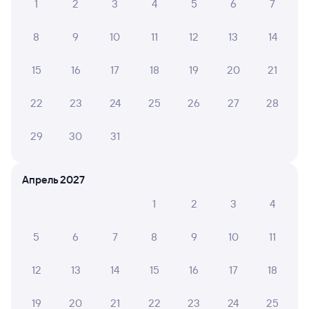
Другие авиарейсы из Белорецка
1
2
3
4
5
6
7
Железнодорожные билеты в Пугачёв
8
9
10
11
12
13
14
Вокзал Белорецк
15
16
17
18
19
20
21
22
23
24
25
26
27
28
29
30
31
Апрель 2027
1
2
3
4
5
6
7
8
9
10
11
12
13
14
15
16
17
18
19
20
21
22
23
24
25