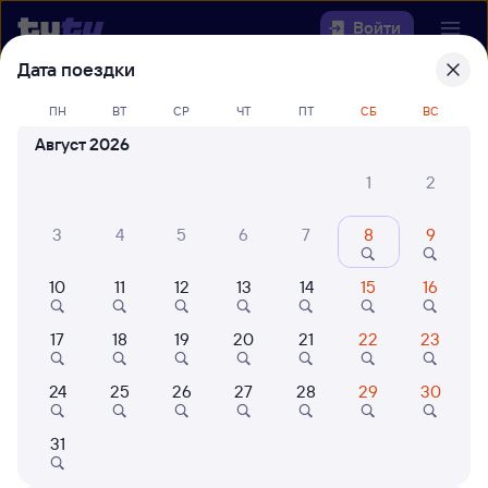
Войти
Дата поездки
Выберите день, чтобы найти
ж/д
ПН
ВТ
СР
ЧТ
ПТ
СБ
ВС
билеты Белорецк — Пугачёвск
Август 2026
Откуда
1
2
Куда
3
4
5
6
7
8
9
Когда
10
11
12
13
14
15
16
Кто едет
17
18
19
20
21
22
23
24
25
26
27
28
29
30
Найти поезда
31