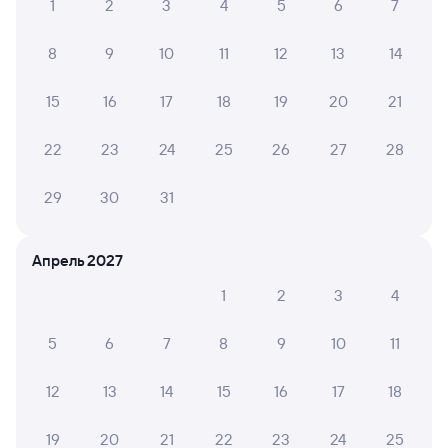
1
2
3
4
5
6
7
Другие авиарейсы из Белорецка
8
9
10
11
12
13
14
Купить билеты на поезд до Кореновска
15
16
17
18
19
20
21
Вокзал Белорецк
22
23
24
25
26
27
28
29
30
31
Апрель 2027
1
2
3
4
5
6
7
8
9
10
11
12
13
14
15
16
17
18
19
20
21
22
23
24
25