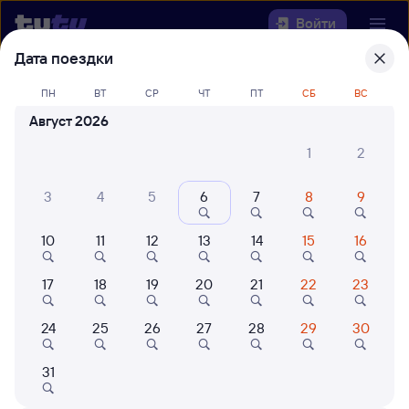
Войти
Дата поездки
Выберите день, чтобы найти
ж/д
ПН
ВТ
СР
ЧТ
ПТ
СБ
ВС
билеты Белорецк — Кореновск
Август 2026
22 года работаем для вас
42 млн путешествуют с на
1
2
Откуда
3
4
5
6
7
8
9
Куда
10
11
12
13
14
15
16
Когда
17
18
19
20
21
22
23
Кто едет
24
25
26
27
28
29
30
Найти поезда
31