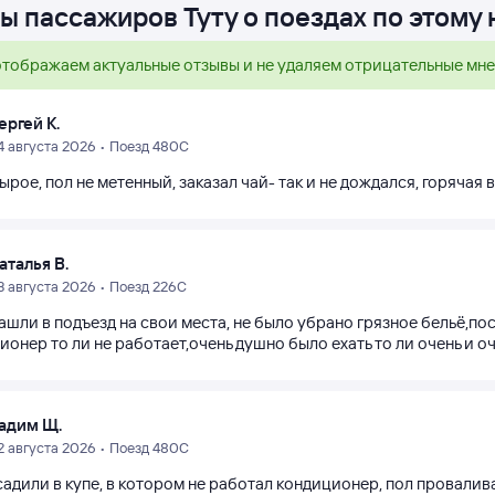
ы пассажиров Туту о поездах по этому
тображаем актуальные отзывы и не удаляем отрицательные мн
ергей К.
4 августа 2026 • Поезд 480С
ырое, пол не метенный, заказал чай- так и не дождался, горячая в
аталья В.
3 августа 2026 • Поезд 226С
ашли в подъезд на свои места, не было убрано грязное бельё,п
онер то ли не работает,очень душно было ехать то ли очень и о
адим Щ.
2 августа 2026 • Поезд 480С
адили в купе, в котором не работал кондиционер, пол проваливал