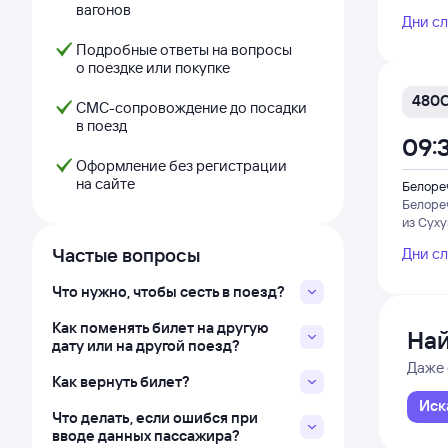
вагонов
Дни с
Подробные ответы на вопросы
о поездке или покупке
480
СМС-сопровождение до посадки
в поезд
09:
Оформление без регистрации
на сайте
Белоре
Белоре
из Сух
Частые вопросы
Дни с
Что нужно, чтобы сесть в поезд?
Как поменять билет на другую
Най
дату или на другой поезд?
Даже 
Как вернуть билет?
Иск
Что делать, если ошибся при
вводе данных пассажира?