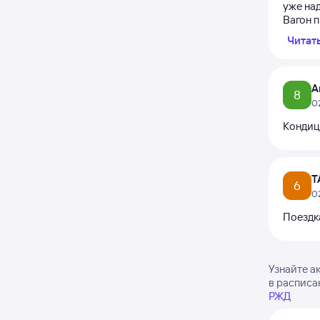
уже над
Вагон п
Читат
А
8
0
Кондиц
Т
6
0
Поездк
Узнайте а
в расписа
РЖД