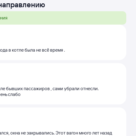
 направлению
ения
ода в котле была не всё время .
осле бывших пассажиров , сами убрали отнесли.
чень слабо
ся, окна не закрывались. Этот вагон много лет назад