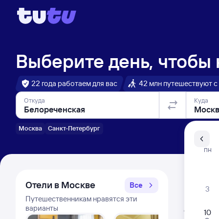
Выберите день, чтобы
22 года работаем для вас
42 млн путешествуют с
Откуда
Куда
Москва
Санкт-Петербург
Санкт-Пе
ПН
Распи
Отели в Москве
Все
3
Путешественникам нравятся эти
Расписа
варианты
Открыта про
10