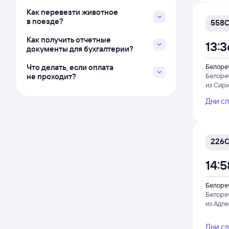
Как перевезти животное
в поезде?
558
Как получить отчетные
13:3
документы для бухгалтерии?
Что делать, если оплата
Белоре
не проходит?
Белоре
из Сир
Дни с
226
14:5
Белоре
Белоре
из Адл
Дни с