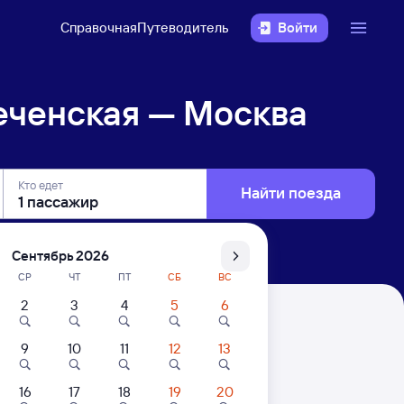
Справочная
Путеводитель
Войти
еченская — Москва
Кто едет
Найти поезда
Сентябрь 2026
СР
ЧТ
ПТ
СБ
ВС
2
3
4
5
6
ва
9
10
11
12
13
. Цены за 1 пассажира
16
17
18
19
20