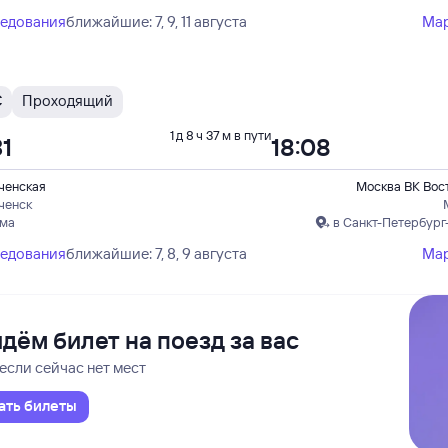
ледования
ближайшие: 7, 9, 11 августа
Ма
С
Проходящий
1 д 8 ч 37 м в пути
31
18:08
ченская
Москва ВК Вос
ченск
ума
в Санкт-Петербург
ледования
ближайшие: 7, 8, 9 августа
Ма
дём билет на поезд за вас
если сейчас нет мест
ать билеты