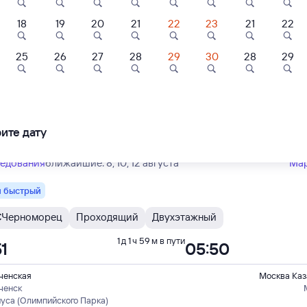
Тип вагона
юбой
18
19
20
21
22
23
21
22
6
9,1
8,5
25
26
27
28
29
30
28
29
С
Проходящий
1 д 8 ч 24 м в пути
ль
Отель
Отель
36
10:00
ль Shelterz
Квадро
Максима Слави
ектрозаводская
Отель
ченская
Москва Каз
ченск
ите дату
15 ⁠₽
5 ⁠846 ⁠₽
3 ⁠500 ⁠₽
ера
ледования
ближайшие: 8, 10, 12 августа
Ма
 быстрый
С
Черноморец
Проходящий
Двухэтажный
1 д 1 ч 59 м в пути
1
05:50
ченская
Москва Каз
ченск
иуса (Олимпийского Парка)