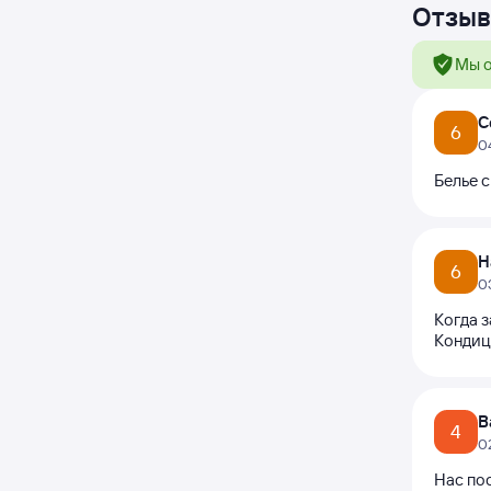
Отзыв
Мы о
С
6
0
Белье с
Н
6
0
Когда з
Кондици
В
4
0
Нас пос