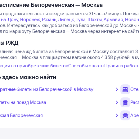
асписание Белореченская — Москва
 продолжительность поездки равняется 31 час 57 минут.
Поезда
-на-Дону
,
Воронеж
,
Рязань
,
Липецк
,
Тула
,
Шахты
,
Армавир
,
Новоч
ов.
Интересуетесь, как добраться из Белореченской до Москвы 
д по маршруту Белореченская — Москва через интернет на сайте
ты РЖД
льная цена жд билета из Белореченской в Москву составляет 3 
ченская — Москва в плацкартном вагоне около 4 358 рублей, в к
кция по приобретению билетов
Способы оплаты
Правила работ
 здесь можно найти
ратные билеты из Белореченской в Москву
Оте
леты на поезд Москва
Рас
кзал Белореченская
Аре