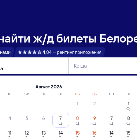
 найти
ж/д билеты Белор
 нами
4,84 — рейтинг приложения
Когда
тербург
Москва
Сегодня
Завтра
Август 2026
ВТ
СР
ЧТ
ПТ
СБ
ВС
ПН
ВТ
1
2
1
сание поездов Белореченская — Моск
4
5
6
7
8
9
7
8
ние поездов Москва — Белореченская
дажа билетов на 4 ноября. Отправление и прибытие по местному времени
11
12
13
14
15
16
14
15