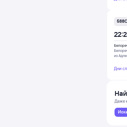
588
22:
Белоре
Белоре
из Адл
Дни с
Най
Даже 
Иск