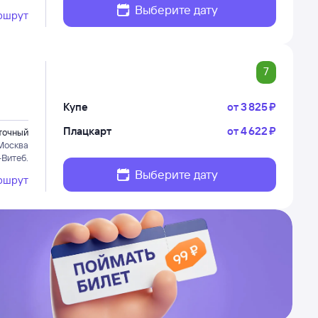
Выберите дату
ршрут
7
Купе
от
3 ⁠825 ⁠₽
Плацкарт
от
4 ⁠622 ⁠₽
точный
Москва
-Витеб.
Выберите дату
ршрут