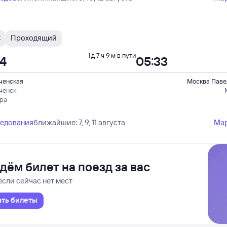
С
Проходящий
1 д 7 ч 9 м в пути
24
05:33
ченская
Москва Паве
ченск
ера
ледования
ближайшие: 7, 9, 11 августа
Ма
дём билет на поезд за вас
если сейчас нет мест
ать билеты