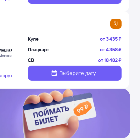
5,1
Купе
от
3 ⁠435 ⁠₽
Плацкарт
от
4 ⁠358 ⁠₽
лецкая
Москва
СВ
от
18 ⁠482 ⁠₽
Выберите дату
ршрут