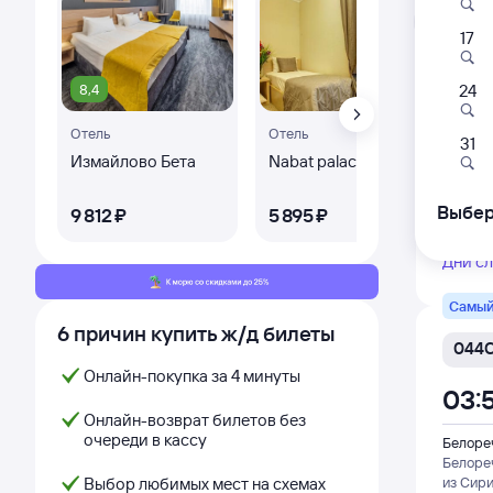
Л
17
8,4
8,
24
542
Отель
Отель
Оте
01:
31
Измайлово Бета
Nabat palace
Оте
Эл
Белоре
Белоре
Выбер
9 ⁠812 ⁠₽
5 ⁠895 ⁠₽
1 ⁠6
из Адл
Дни с
Самый
6 причин купить ж/д билеты
044
Онлайн-покупка за 4 минуты
03:5
Онлайн-возврат билетов без
очереди в кассу
Белоре
Белоре
Выбор любимых мест на схемах
из Сир