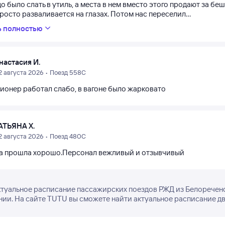
о было слать в утиль, а места в нем вместо этого продают за бе
росто разваливается на глазах. Потом нас переселил...
ь полностью
настасия И.
2 августа 2026 • Поезд 558С
ионер работал слабо, в вагоне было жарковато
АТЬЯНА Х.
2 августа 2026 • Поезд 480С
а прошла хорошо.Персонал вежливый и отзывчивый
ктуальное расписание пассажирских поездов РЖД из Белореченс
нии. На сайте TUTU вы сможете найти актуальное расписание дв