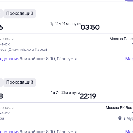
С
Проходящий
1 д 14 ч 14 м в пути
6
03:50
ченская
Москва Паве
ченск
иуса (Олимпийского Парка)
ледования
ближайшие: 8, 10, 12 августа
Ма
С
Проходящий
1 д 7 ч 21 м в пути
8
22:19
ченская
Москва ВК Вос
ченск
ера
в Му
ледования
ближайшие: 8, 10, 12 августа
Ма