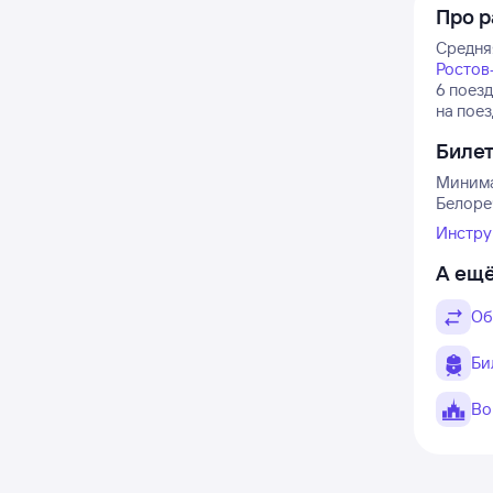
Про р
Средняя
Ростов
6 поезд
на поез
Биле
Минима
Белоре
Инстру
А ещё
Об
Би
Во