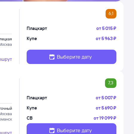
6,1
Плацкарт
от
5 ⁠015 ⁠₽
Купе
от
5 ⁠963 ⁠₽
лецкая
Москва
Выберите дату
ршрут
7,3
Плацкарт
от
5 ⁠007 ⁠₽
Купе
от
5 ⁠690 ⁠₽
точный
Москва
СВ
от
19 ⁠099 ⁠₽
рманск
Выберите дату
ршрут