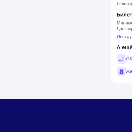
Белогор
Биле
Минимал
Дальнер
Инстру
А ещё
Об
Же