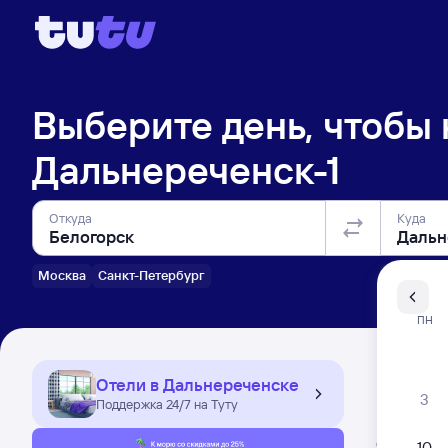
Выберите день, чтобы
Дальнереченск-1
Откуда
Куда
Москва
Санкт-Петербург
Санкт-Пе
ПН
Распи
Отели в Дальнереченске
3
Поддержка 24/7 на Туту
Расписа
Открыта про
10