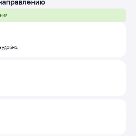
 направлению
ения
е удобно.