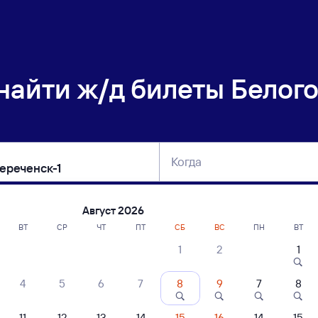
 найти
ж/д билеты Белог
Когда
тербург
Москва
Сегодня
Завтра
Август 2026
ВТ
СР
ЧТ
ПТ
СБ
ВС
ПН
ВТ
1
2
1
сание поездов Белогорск — Дальнереч
4
5
6
7
8
9
7
8
ние поездов Дальнереченск-1 — Белогорск
дажа билетов на 5 ноября. Отправление и прибытие по местному времени
11
12
13
14
15
16
14
15