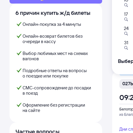
Фирм
6 причин купить ж/д билеты
17
002
Онлайн-покупка за 4 минуты
04:
24
Онлайн-возврат билетов без
Белого
очереди в кассу
31
из Мос
Выбор любимых мест на схемах
вагонов
Дни с
Выбер
Подробные ответы на вопросы
Самый
о поездке или покупке
027Ь
СМС-сопровождение до посадки
в поезд
09:
Оформление без регистрации
Белого
на сайте
из Бла
Дни с
Частые вопросы