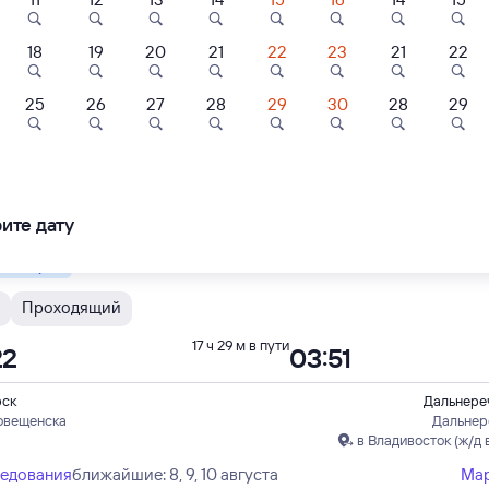
енный
18
19
20
21
22
23
21
22
Э
Россия
Проходящий
17 ч 36 м в пути
08
22:44
25
26
27
28
29
30
28
29
рск
Дальнереч
квы Ярославской
Дальнер
в Владивосток (ж/д 
ледования
ближайшие: 8, 9, 10 августа
Ма
ите дату
 быстрый
Проходящий
17 ч 29 м в пути
22
03:51
рск
Дальнереч
говещенска
Дальнер
в Владивосток (ж/д 
ледования
ближайшие: 8, 9, 10 августа
Ма