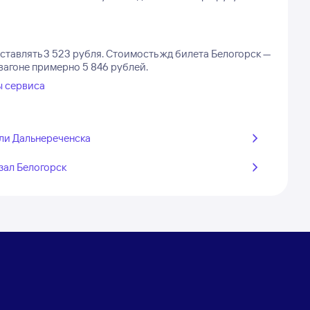
ставлять 3 523 рубля.
Стоимость жд билета Белогорск —
 вагоне примерно 5 846 рублей.
ы сервиса
ли Дальнереченска
зал Белогорск