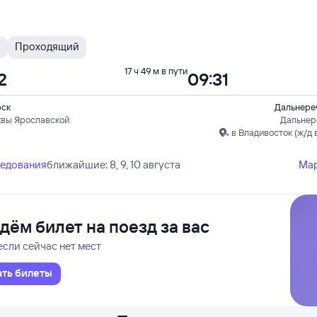
Н
Проходящий
17 ч 49 м в пути
2
09:31
рск
Дальнереч
квы Ярославской
Дальнер
в Владивосток (ж/д 
ледования
ближайшие: 8, 9, 10 августа
Ма
дём билет на поезд за вас
если сейчас нет мест
ать билеты