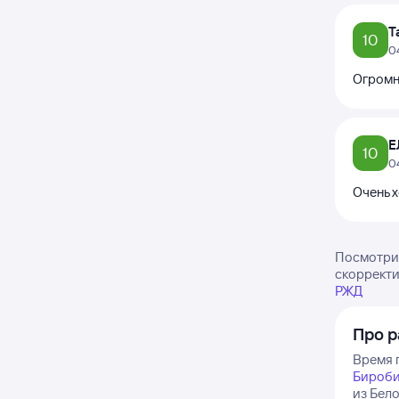
Т
10
0
Огромн
Е
10
0
Очень 
Посмотрит
скорректи
РЖД
Про р
Время п
Бироб
из Бел