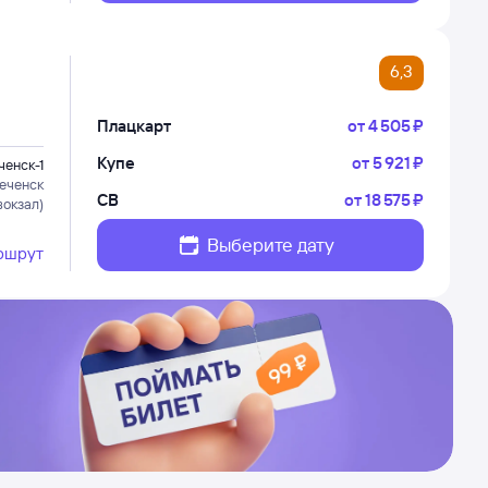
6,3
Плацкарт
от
4 ⁠505 ⁠₽
Купе
от
5 ⁠921 ⁠₽
енск-1
еченск
СВ
от
18 ⁠575 ⁠₽
вокзал)
Выберите дату
ршрут