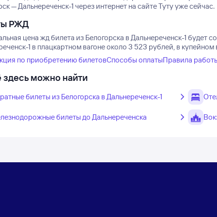
ск — Дальнереченск-1 через интернет на сайте Туту уже сейчас.
ты РЖД
ьная цена жд билета из Белогорска в Дальнереченск-1 будет со
еченск-1 в плацкартном вагоне около 3 523 рублей, в купейном
кция по приобретению билетов
Способы оплаты
Правила работ
 здесь можно найти
ратные билеты из Белогорска в Дальнереченск-1
Оте
лезнодорожные билеты до Дальнереченска
Вок