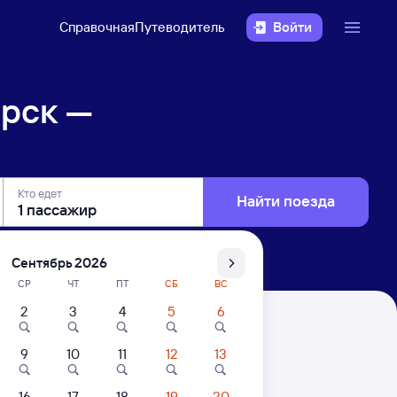
Справочная
Путеводитель
Войти
орск —
Кто едет
Найти поезда
Сентябрь 2026
СР
ЧТ
ПТ
СБ
ВС
2
3
4
5
6
енск-1
9
10
11
12
13
. Цены за 1 пассажира
16
17
18
19
20