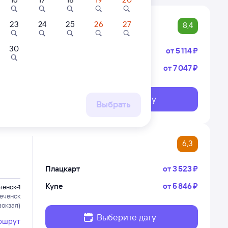
23
24
25
26
27
8,4
30
Плацкарт
от
5 ⁠114 ⁠₽
Купе
от
7 ⁠047 ⁠₽
енск-1
еченск
вокзал)
Выберите дату
ршрут
Выбрать
6,3
Плацкарт
от
3 ⁠523 ⁠₽
Купе
от
5 ⁠846 ⁠₽
енск-1
еченск
вокзал)
Выберите дату
ршрут