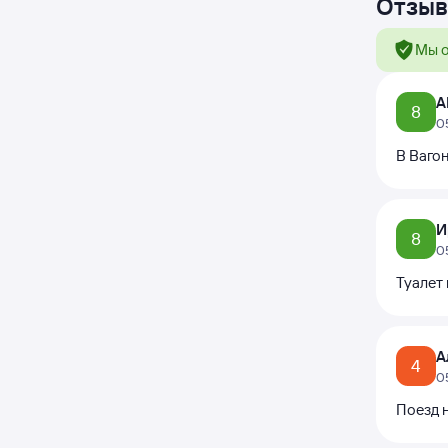
Отзыв
Мы о
А
8
0
В Вагон
И
8
0
Туалет
А
4
0
Поезд н