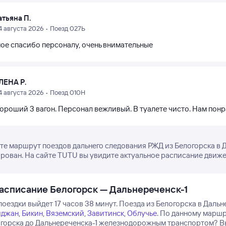
атьяна П.
4 августа 2026 • Поезд 027Ь
ое спасибо персоналу, очень внимательные
ЛЕНА Р.
4 августа 2026 • Поезд 010Н
хороший 3 вагон. Персонал вежливый. В туалете чисто. Нам понр
е маршрут поездов дальнего следования РЖД из Белогорска в Да
рован. На сайте TUTU вы увидите актуальное расписание движен
асписание Белогорск — Дальнереченск-1
оездки выйдет 17 часов 38 минут.
Поезда из Белогорска в Дальн
иджан
,
Бикин
,
Вяземский
,
Завитинск
,
Облучье
.
По данному маршру
огорска до Дальнереченска-1 железнодорожным транспортом? Вы