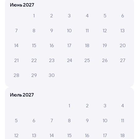
Выбор любимых мест на схемах вагонов
Июнь 2027
Подробные ответы на вопросы о поездке или
1
2
3
4
5
6
покупке
7
8
9
10
11
12
13
СМС-сопровождение до посадки в поезд
14
15
16
17
18
19
20
Оформление без регистрации на сайте
21
22
23
24
25
26
27
Частые вопросы
28
29
30
Что нужно, чтобы сесть в поезд?
Как поменять билет на другую дату или
Июль 2027
на другой поезд?
1
2
3
4
Как вернуть билет?
Что делать, если ошибся при вводе данных
5
6
7
8
9
10
11
пассажира?
Как перевезти животное в поезде?
12
13
14
15
16
17
18