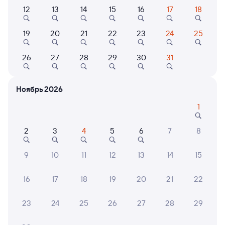
12
13
14
15
16
17
18
Самый быстрый
082В
7,8
19
20
21
22
23
24
25
17 ч 45 м в пути
17:15
11:00
26
27
28
29
30
31
Белгород
Санкт-Петербург-Главн.
Санкт-Петербург
Ноябрь 2026
Дни следования
ближайшие: 9, 10, 11 августа
Маршрут
1
Сидячий
Купе
СВ
2
3
4
5
6
7
8
от
2 ⁠593 ⁠₽
от
2 ⁠835 ⁠₽
от
13 ⁠326 ⁠₽
Выберите дату
9
10
11
12
13
14
15
16
17
18
19
20
21
22
104А
8
23
24
25
26
27
28
29
1 д 2 ч 35 м в пути
19:30
22:05