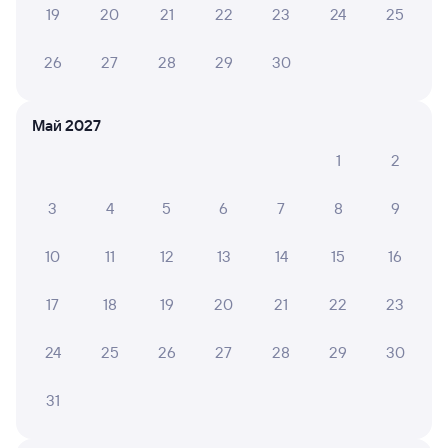
26 июля 2026 • Поезд 030У
19
20
21
22
23
24
25
Хороший поезд, чисто , удобные, комфортно.
Вежливые и внимательные проводники. Спасибо!
26
27
28
29
30
Май 2027
АРТЕМ В.
10
25 июля 2026 • Поезд 030У
1
2
Довольно комфортные вагоны. С чистотой туалетов
немного так себе а сами купешки в хорошем
3
4
5
6
7
8
9
состоянии. Все розетки работали, освещение,
кондиционер. Все отлично
10
11
12
13
14
15
16
17
18
19
20
21
22
23
6 причин купить ж/д билеты
24
25
26
27
28
29
30
Онлайн-покупка за 4 минуты
31
Онлайн-возврат билетов без очереди в кассу