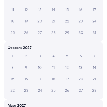
11
12
13
14
15
16
17
8,3
8,5
9,2
18
19
20
21
22
23
24
Отель
Отель
Отель
Вало Нетворк
Отель Санкт-
УНО а
25
26
27
28
29
30
31
Петербург
4 ⁠165 ⁠₽
17 ⁠850 ⁠₽
5 ⁠525
Февраль 2027
1
2
3
4
5
6
7
Отзывы пассажиров Туту о поездах
по этому направлению
8
9
10
11
12
13
14
Мы отображаем актуальные отзывы и не удаляем
15
16
17
18
19
20
21
отрицательные мнения
22
23
24
25
26
27
28
НАТАЛИЯ Л.
8
01 августа 2026 • Поезд 030У
Март 2027
Хороший поезд, проводницы замечательные. Туалеты