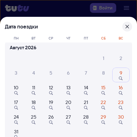
Войти
Дата поездки
Выберите день, чтобы найти
ж/д
билеты Белгород — Санкт-
ПН
ВТ
СР
ЧТ
ПТ
СБ
ВС
Петербург-Главн.
Август 2026
Откуда
1
2
Куда
3
4
5
6
7
8
9
10
11
12
13
14
15
16
Когда
17
18
19
20
21
22
23
Кто едет
24
25
26
27
28
29
30
Найти поезда
31