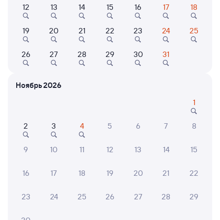
12
13
14
15
16
17
18
Выберите дату
19
20
21
22
23
24
25
Найдём билет на поезд за вас
26
27
28
29
30
31
Даже если сейчас нет мест
Ноябрь 2026
Искать билеты
1
Отели в Чудово
Все
2
3
4
5
6
7
8
Путешественникам нравятся эти варианты
9
10
11
12
13
14
15
16
17
18
19
20
21
22
23
24
25
26
27
28
29
Показать
Коттеджи, дома
ещё 2
Коттедж на базе
варианта