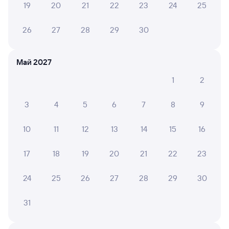
19
20
21
22
23
24
25
Онлайн-возврат билетов без очереди в кассу
26
27
28
29
30
Выбор любимых мест на схемах вагонов
Подробные ответы на вопросы о поездке или
Май 2027
покупке
1
2
СМС-сопровождение до посадки в поезд
Оформление без регистрации на сайте
3
4
5
6
7
8
9
10
11
12
13
14
15
16
Частые вопросы
17
18
19
20
21
22
23
Что нужно, чтобы сесть в поезд?
Как поменять билет на другую дату или
24
25
26
27
28
29
30
на другой поезд?
31
Как вернуть билет?
Что делать, если ошибся при вводе данных