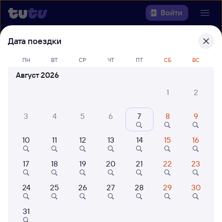
Войти
Дата поездки
Выберите день, чтобы найти
ж/д
билеты Астрахань — Чудово-1
ПН
ВТ
СР
ЧТ
ПТ
СБ
ВС
(Московское)
Август 2026
1
2
22 года работаем для вас
42 млн путешествуют с на
Откуда
3
4
5
6
7
8
9
Куда
10
11
12
13
14
15
16
Когда
17
18
19
20
21
22
23
Кто едет
24
25
26
27
28
29
30
31
Найти поезда