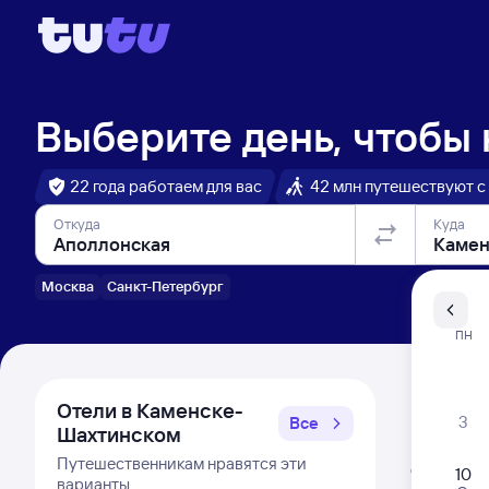
Выберите день, чтобы
22 года работаем для вас
42 млн путешествуют с
Откуда
Куда
Москва
Санкт-Петербург
Санкт-Пе
ПН
Распи
Отели в Каменске-
3
Все
Шахтинском
Расписа
Путешественникам нравятся эти
Открыта про
10
варианты