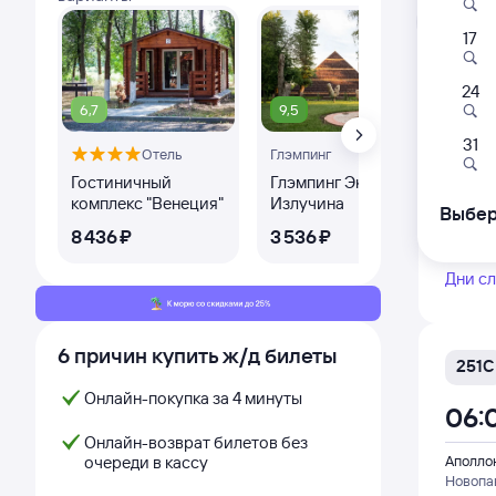
Л
17
24
382
6,7
9,5
00:
31
Отель
Глэмпинг
Оте
Гостиничный
Глэмпинг Эко-парк
ХМ
Аполло
комплекс "Венеция"
Излучина
Новопа
Выбер
из Гроз
8 ⁠436 ⁠₽
3 ⁠536 ⁠₽
1 ⁠6
Дни с
6 причин купить ж/д билеты
251С
Онлайн-покупка за 4 минуты
06:
Онлайн-возврат билетов без
очереди в кассу
Аполло
Новопа