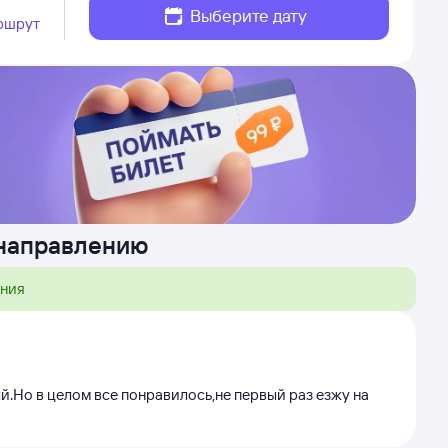
Выберите дату
ршрут
 направлению
ения
ый.Но в целом все понравилось,не первый раз езжу на