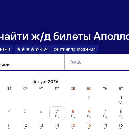
 найти
ж/д билеты Аполл
 нами
4,84 — рейтинг приложения
Когда
тербург
Москва
Сегодня
Завтра
Август 2026
ВТ
СР
ЧТ
ПТ
СБ
ВС
ПН
ВТ
1
2
1
сание поездов Аполлонская — Каменс
4
5
6
7
8
9
7
8
ние поездов Каменская — Аполлонская
дажа билетов на 4 ноября. Отправление и прибытие по местному времени
11
12
13
14
15
16
14
15