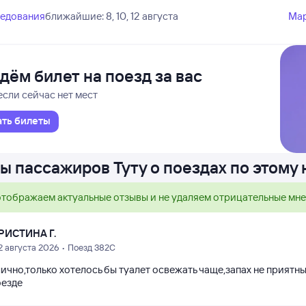
ледования
ближайшие: 8, 10, 12 августа
Ма
дём билет на поезд за вас
если сейчас нет мест
ать билеты
ы пассажиров Туту о поездах по этому
тображаем актуальные отзывы и не удаляем отрицательные мн
РИСТИНА Г.
2 августа 2026 • Поезд 382С
ично,только хотелось бы туалет освежать чаще,запах не приятн
оезде