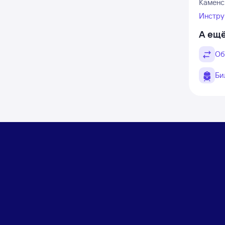
Каменск
Инстру
А ещё
Об
Би