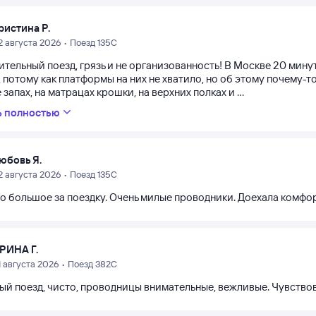
ристина Р.
2 августа 2026 • Поезд 135С
ительный поезд, грязь и не организованность! В Москве 20 мину
, потому как платформы на них не хватило, но об этому почему-т
 запах, на матрацах крошки, на верхних полках и ...
ь полностью
юбовь Я.
2 августа 2026 • Поезд 135С
о большое за поездку. Очень милые проводники. Доехала комфо
РИНА Г.
1 августа 2026 • Поезд 382С
ый поезд, чисто, проводницы внимательные, вежливые. Чувствов