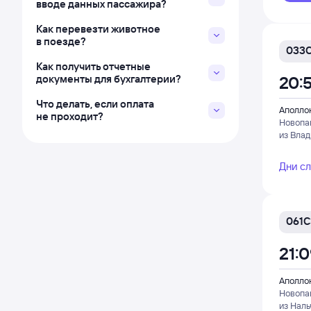
вводе данных пассажира?
Как перевезти животное
в поезде?
033
Как получить отчетные
документы для бухгалтерии?
20:
Что делать, если оплата
Аполло
не проходит?
Новопа
из Влад
Дни с
061С
21:
Аполло
Новопа
из Наль