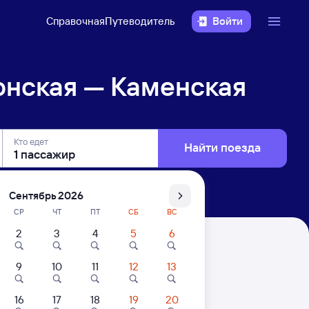
Справочная
Путеводитель
Войти
онская — Каменская
Кто едет
Найти поезда
Сентябрь 2026
СР
ЧТ
ПТ
СБ
ВС
2
3
4
5
6
кая
9
10
11
12
13
. Цены за 1 пассажира
16
17
18
19
20