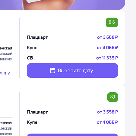
8,6
Плацкарт
от
3 ⁠558 ⁠₽
Купе
от
4 ⁠055 ⁠₽
енская
инский
СВ
от
11 ⁠335 ⁠₽
лецкую
Выберите дату
ршрут
8,1
Плацкарт
от
3 ⁠558 ⁠₽
Купе
от
4 ⁠055 ⁠₽
енская
инский
лецкую