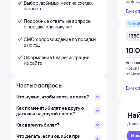
из Влад
Выбор любимых мест на схемах
вагонов
Дни с
Подробные ответы на вопросы
Самый
о поездке или покупке
135С
СМС-сопровождение до посадки
в поезд
10:
Оформление без регистрации
на сайте
Аполло
Новопа
из Мах
Частые вопросы
Дни с
Что нужно, чтобы сесть в поезд?
Как поменять билет на другую
Най
дату или на другой поезд?
Даже 
Как вернуть билет?
Иск
Что делать, если ошибся при