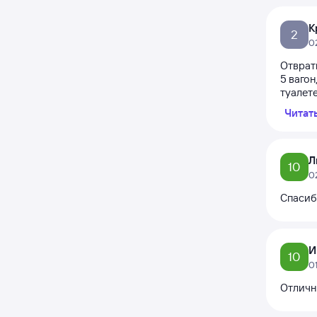
К
2
0
Отврат
5 вагон
туалете
Читат
Л
10
0
Спасиб
И
10
0
Отличн