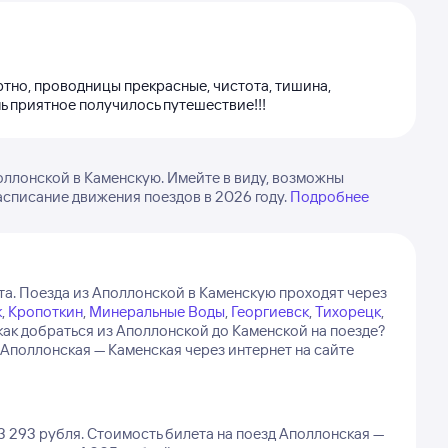
тно, проводницы прекрасные, чистота, тишина,
ь приятное получилось путешествие!!!
ллонской в Каменскую. Имейте в виду, возможны
асписание движения поездов в 2026 году.
Подробнее
та.
Поезда из Аполлонской в Каменскую проходят через
к
,
Кропоткин
,
Минеральные Воды
,
Георгиевск
,
Тихорецк
,
как добраться из Аполлонской до Каменской на поезде?
Аполлонская — Каменская через интернет на сайте
3 293 рубля.
Стоимость билета на поезд Аполлонская —