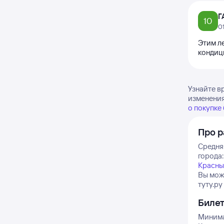
Г
10
0
Этим л
кондиц
Узнайте в
изменения
о покупке
Про р
Средняя
города:
Красны
Вы мож
туту.ру
Биле
Минима