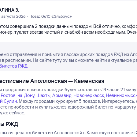
АЛИНА З.
1 августа 2026 • Поезд 061С «Эльбрус»
етом совершила 2 поездки данным поездом. Всё отлично, комфор
ионер, туалет всегда чистый и снабжён всем необходимым. Очен
ремя отправления и прибытия пассажирских поездов РЖД из Апо
 в расписании. На сайте туту.ру вы сможете найти актуальное р
 билетов РЖД
асписание Аполлонская — Каменская
 продолжительность поездки будет составлять 14 часов 21 мину
Ростов-на-Дону
,
Шахты
,
Армавир
,
Новочеркасск
,
Невинномысс
й Сулин
.
Между городами курсирует 5 поездов.
Интересуетесь, 
ете приобрести и купить железнодорожный билет по маршруту 
 уже сейчас.
ты РЖД
льная цена жд билета из Аполлонской в Каменскую составляет 