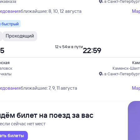
икавказа
в Санкт-Петербург
ледования
ближайшие: 8, 10, 12 августа
Ма
 быстрый
Проходящий
12 ч 54 м в пути
05
22:59
нская
Кам
вловск
Каменск-Шахт
ачкалы
в Санкт-Петербург
ледования
ближайшие: 7, 9, 11 августа
Ма
дём билет на поезд за вас
если сейчас нет мест
ать билеты