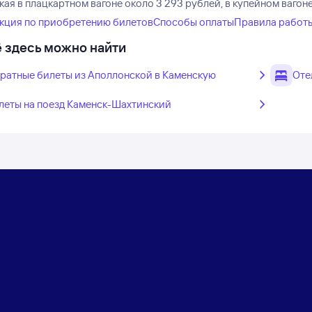
ая в плацкартном вагоне около 3 293 рублей, в купейном вагон
кция по приобретению билетов
Способы оплаты
Правила работ
 здесь можно найти
ратные билеты из Аполлонской в Каменскую
Оте
леты на поезд Каменск-Шахтинский