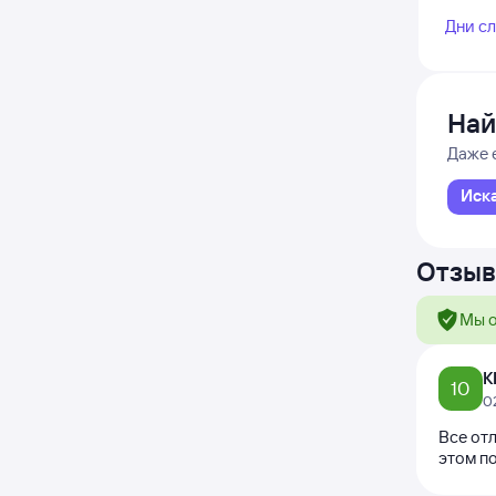
Дни с
Най
Даже 
Иск
Отзыв
Мы о
К
10
0
Все отл
этом п