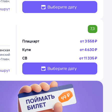
-Главн.
Выберите дату
ршрут
7,3
Плацкарт
от
3 ⁠558 ⁠₽
Купе
от
4 ⁠630 ⁠₽
енская
инский
СВ
от
11 ⁠335 ⁠₽
-Главн.
Выберите дату
ршрут