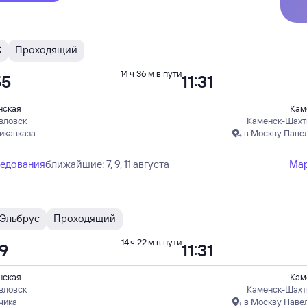
С
Проходящий
14 ч 36 м в пути
55
11:31
нская
Кам
вловск
Каменск-Шахт
икавказа
в Москву Паве
ледования
ближайшие: 7, 9, 11 августа
Ма
Эльбрус
Проходящий
14 ч 22 м в пути
09
11:31
нская
Кам
вловск
Каменск-Шахт
чика
в Москву Паве