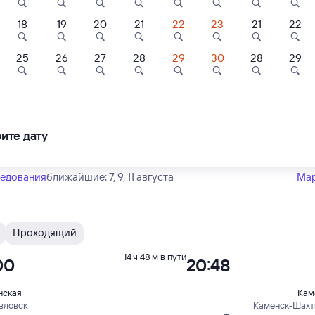
Тип вагона
юбой
18
19
20
21
22
23
21
22
25
26
27
28
29
30
28
29
С
Проходящий
9,1
7,2
15 ч 9 м в пути
14
15:23
ль
Отель
Отель
отель
Отель Олимп
Отель Донец
нская
Кам
вловск
Каменск-Шахт
ите дату
ного
в Москву Каз
50 ⁠₽
5 ⁠839 ⁠₽
2 ⁠968 ⁠₽
ледования
ближайшие: 7, 9, 11 августа
Ма
Проходящий
14 ч 48 м в пути
00
20:48
нская
Кам
вловск
Каменск-Шахт