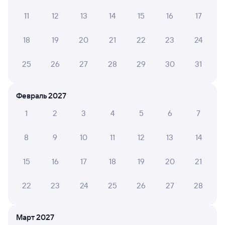
Постельное белье в катышках , серое , пыльное и два
11
12
13
14
15
16
17
волоса , неприятно.
18
19
20
21
22
23
24
Нина Ф.
25
26
27
28
29
30
31
10
25 мая 2026 • Поезд 112Н
Чистый хороший, два туалета ,душ. В вагоне чисто.
Февраль 2027
1
2
3
4
5
6
7
Arthur B.
4
16 мая 2026 • Поезд 112Н
8
9
10
11
12
13
14
Старые, убитые вагоны, нет вагона-ресторана!
15
16
17
18
19
20
21
22
23
24
25
26
27
28
Галина П.
10
21 января 2026 • Поезд 112Н
Поездка прошла хорошо. В вагоне чисто, тепло,
Март 2027
отношение персонала вежливое. Спасибо!