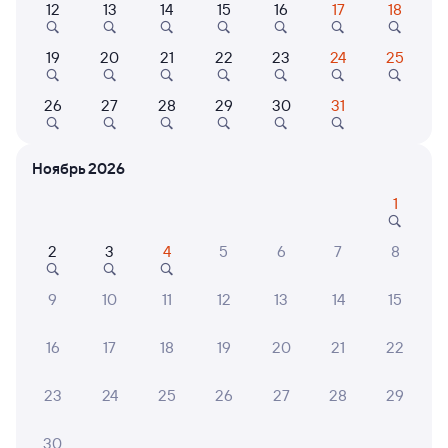
12
13
14
15
16
17
18
Найдём билет на поезд за вас
19
20
21
22
23
24
25
Даже если сейчас нет мест
26
27
28
29
30
31
Искать билеты
Ноябрь 2026
Отели в Тынде
Все
1
Путешественникам нравятся эти варианты
2
3
4
5
6
7
8
9
10
11
12
13
14
15
8,0
16
17
18
19
20
21
22
Показать
Отель
ещё 2
Отель Smart Hotel
варианта
23
24
25
26
27
28
29
Тында
2 ⁠207 ⁠₽
30