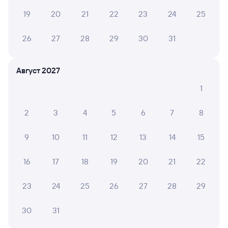
19
20
21
22
23
24
25
Отели Тынды
Авиабилеты Братск — Тында
26
27
28
29
30
31
Другие авиарейсы из Братска
Август 2027
Билеты на поезд до Тынды
1
2
3
4
5
6
7
8
9
10
11
12
13
14
15
16
17
18
19
20
21
22
23
24
25
26
27
28
29
30
31