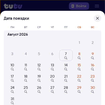
Войти
Дата поездки
Выберите день, чтобы найти
ж/д
билеты Анзёби — Тында
ПН
ВТ
СР
ЧТ
ПТ
СБ
ВС
Август 2026
22 года работаем для вас
42 млн путешествуют с на
1
2
Откуда
3
4
5
6
7
8
9
Куда
10
11
12
13
14
15
16
Когда
17
18
19
20
21
22
23
Кто едет
24
25
26
27
28
29
30
Найти поезда
31